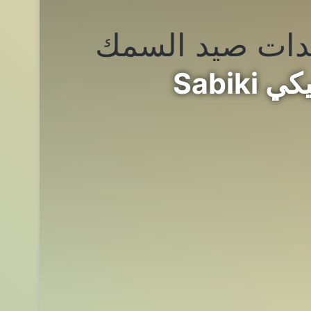
ات صيد السمك
رحله مع انواع الطعوم الصناعيه || السابيكي Sabiki