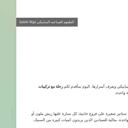
الطعوم الصناعيه السابيكي Sabiki Rigs
سابيكي ويعرف أسرارها. اليوم سأقدم لكم
رحلة مع تركيبات
ة واحدة.
السابيكي (Sabiki Rig) تركيبة يابانية مبتكرة تتكون من خط رئيسي مع 5-8 سنانير صغيرة على فروع جانبية، كل سنارة عليها ريش ملون أو
حدة. مثالية للصيادين الذين يريدون كميات كبيرة من السمك.