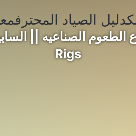
ك
دليل الصياد المحترف
معد
Rigs