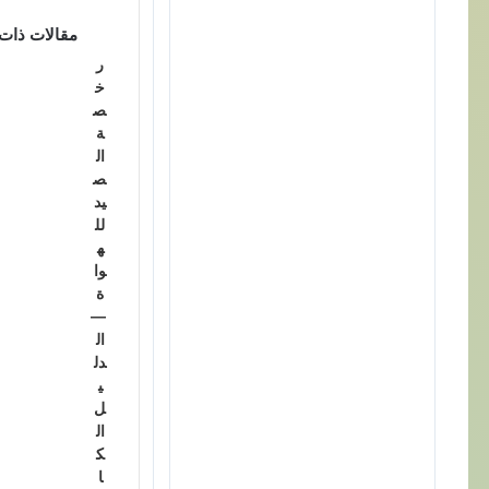
مقالات ذات
ر
خ
ص
ة
ال
ص
يد
لل
ه
وا
ة
—
ال
دل
ي
ل
ال
ك
ا