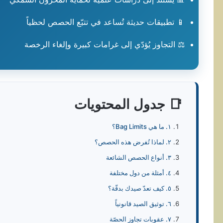
📱 تطبيقات حديثة تُساعد في تتبّع الحصص لحظياً
⚖️ التجاوز يُؤدّي إلى غرامات كبيرة وإلغاء الرخصة
📑 جدول المحتويات
١. ما هي Bag Limits؟
٢. لماذا تُفرض هذه الحصص؟
٣. أنواع الحصص الشائعة
٤. أمثلة من دول مختلفة
٥. كيف تعدّ صيدك بدقّة؟
٦. توثيق الصيد قانونياً
٧. عقوبات تجاوز الحصّة