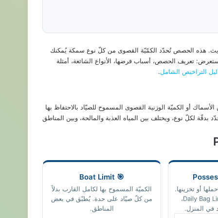
 الحديث. هذه الحصص تُحدّد الكمّيّة القصوى من كلّ نوع سمكة يُمكنك
يستعرض: تعريف الحصص، أسباب فرضها، الأنواع الشائعة، أمثلة
ليل التراخيص الشامل
.
ى من الأسماك أو الكميّة الوزنية القصوى المسموح للصيّاد بالاحتفاظ بها
حدّد بدقّة لكلّ نوع، ويختلف بين المياه العذبة والمالحة، وبين المناطق
🎯 Boat Limit
ملها أو تخزينها.
الكميّة المسموح بها لكامل القارب بدلاً
عادة 2-3 أضعاف Daily Bag Limit،
من كلّ صيّاد على حدة. يُطبّق في بعض
 في المنزل.
المناطق.