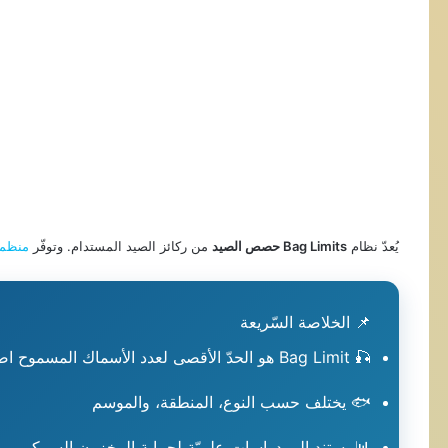
يُعدّ نظام
Bag Limits حصص الصيد
من ركائز الصيد المستدام.
وتوفّر
منظمة ا
📌 الخلاصة السّريعة
🎣 Bag Limit هو الحدّ الأقصى لعدد الأسماك المسموح اصطيادها يوميّاً
🐟 يختلف حسب النوع، المنطقة، والموسم
📊 يستند إلى دراسات علميّة لحماية المخزون السمكي