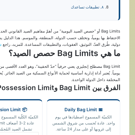
٨. تطبيقات تساعدك
Bag Limits أو “حصص الصيد اليومية” من أهمّ مفاهيم الصيد القانوني
الاحتفاظ بها يومياً، وتختلف حسب الدولة، المنطقة، والموسم. هذا الدليل 
دولية، طُرق العدّ، التوثيق، العقوبات، والتطبيقات المساعدة. للمزيد، راجع
د
ما هي Bag Limits حصص الصيد؟
Bag Limit مصطلح إنجليزي يعني حرفياً “حدّ الحقيبة”، وهو العدد الأقص
يومياً. يُعتبر أداة إدارية أساسية لحماية الأنواع السمكية من الصيد الجائر. يُ
المختلفة داخل الدولة الواحدة.
الفرق بين Bag Limit وPossession Limit
📦 Possession Limit
📅 Daily Bag Limit
الكميّة المسموح اصطيادها في يوم
الكميّة الكلّية المسموح ح
واحد. عادة تُحسب من شروق الشمس
إلى غروبها أو على مدار 24 ساعة.
تشمل الصيد المُجمّد