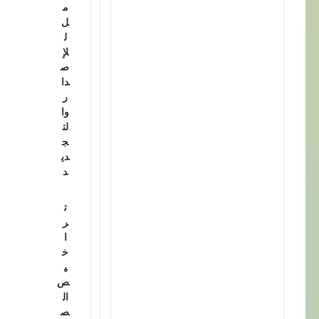
م
ل
ل
لإ
ص
دا
ر
وا
لت
ج
دي
د
ت
ر
ا
خ
ي
ص
ال
ص