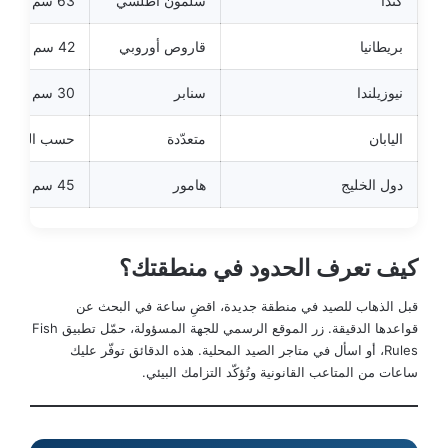
كندا
سلمون أطلسي
63 سم حدّ أدنى
بريطانيا
قاروص أوروبي
42 سم حدّ أدنى
نيوزيلندا
سنابر
30 سم حدّ أدنى
اليابان
متعدّدة
حسب المنطق
دول الخليج
هامور
45 سم حدّ أدنى
كيف تعرف الحدود في منطقتك؟
قبل الذهاب للصيد في منطقة جديدة، اقضِ ساعة في البحث عن
قواعدها الدقيقة. زر الموقع الرسمي للجهة المسؤولة، حمّل تطبيق Fish
Rules، أو اسأل في متاجر الصيد المحلية. هذه الدقائق توفّر عليك
ساعات من المتاعب القانونية وتُؤكّد التزامك البيئي.