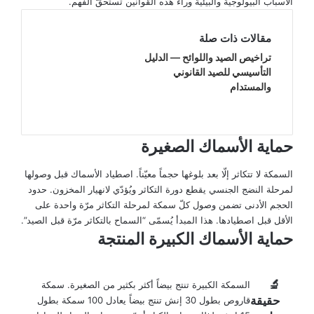
الأسباب البيولوجية والبيئية وراء هذه القوانين تستحقّ الفهم.
مقالات ذات صلة
تراخيص الصيد واللوائح — الدليل
التأسيسي للصيد القانوني
والمستدام
حماية الأسماك الصغيرة
السمكة لا تتكاثر إلّا بعد بلوغها حجماً معيّناً. اصطياد الأسماك قبل وصولها
لمرحلة النضج الجنسي يقطع دورة التكاثر ويُؤدّي لانهيار المخزون. حدود
الحجم الأدنى تضمن وصول كلّ سمكة لمرحلة التكاثر مرّة واحدة على
الأقل قبل اصطيادها. هذا المبدأ يُسمّى “السماح بالتكاثر مرّة قبل الصيد”.
حماية الأسماك الكبيرة المنتجة
🔬
السمكة الكبيرة تنتج بيضاً أكثر بكثير من الصغيرة. سمكة
حقيقة
قاروص بطول 30 إنش تنتج بيضاً يعادل 100 سمكة بطول