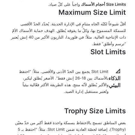
Size Limits أحجام الأسماك
واجباً على كلّ صياد.
Maximum Size Limit
أقلّ شيوعاً لكنّه اتّجاه متنامٍ في الإدارة الحديثة. يُحدّد الحدّ الأقصى
للسمكة المسموح بها، وكلّ ما يفوقه يُطلق. الهدف حماية الأسماك الأمّ
ذات الإنتاجية العالية. مثلاً: في فلوريدا، التارپون الأكبر من 40 إنش يُعتبر
“ترسم وأطلق” فقط.
Slot Limits
📐
Slot Limit يجمع بين الحدّ الأدنى والأقصى. مثلاً: “احتفظ
الذكاء
بالأسماك بين 18-26 إنش فقط”. الأصغر يُطلق ليكبر،
البيئي
والأكبر يُطلق لأنّه منتج. هذه الطريقة الأكثر فعّالية بيئياً
وتُعتبر مستقبل إدارة الصيد.
Trophy Size Limits
بعض المناطق تسمح بالاحتفاظ بسمكة واحدة فقط أكبر من حدّ معيّن
(Trophy)، إضافة لحصّة العادية ضمن Slot Limit. مثلاً: “احتفظ بـ 5