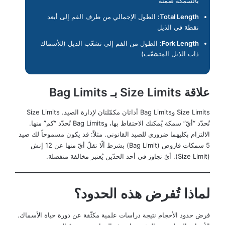
بالسمكة ضمنه
Total Length:
الطول الإجمالي من طرف الفم إلى أبعد
نقطة في الذيل
Fork Length:
الطول من الفم إلى تشعّب الذيل (للأسماك
ذات الذيل المتشعّب)
علاقة Size Limits بـ Bag Limits
Size Limits وBag Limits أداتان مكمّلتان لإدارة الصيد. Size Limits
تُحدّد “أيّ” سمكة يُمكنك الاحتفاظ بها، وBag Limits تُحدّد “كم” منها.
الالتزام بكليهما ضروري للصيد القانوني. مثلاً: قد يكون مسموحاً لك صيد
5 سمكات قاروص (Bag Limit) بشرط ألّا تقلّ أيّ منها عن 12 إنش
(Size Limit). أيّ تجاوز في أحد الحدّين يُعتبر مخالفة منفصلة.
لماذا تُفرض هذه الحدود؟
فرض حدود الأحجام نتيجة دراسات علمية مكثّفة عن دورة حياة الأسماك.