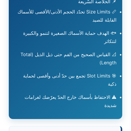
📌 الخلاصة السّريعة
📏 Size Limits تحدّد الحجم الأدنى/الأقصى للأسماك
القابلة للصيد
🐟 الهدف حماية الأسماك الصغيرة لتنمو والكبيرة
لتتكاثر
📐 القياس الصحيح من الفم حتى ذيل الذيل (Total
Length)
🎯 Slot Limits تجمع بين حدّ أدنى وأقصى لحماية
ذكية
⚠️ الاحتفاظ بأسماك خارج الحدّ يعرّضك لغرامات
شديدة