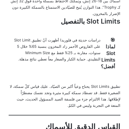
أسماك بين 18-26 إنش، ويُمكنك الاحتفاظ بسمكة واحدة فوق 32 إنش
كـ Trophy”. هذا التوازن يُتيح للصيّادين الاستمتاع بالسمكة الكبيرة دون
الإضرار بالمخزون.
Slot Limits بالتفصيل
🎯
دراسات حديثة في فلوريدا أظهرت أنّ تطبيق Slot Limit
لماذا
على القاروص الأحمر زاد المخزون بنسبة 65% خلال 5
Slot
سنوات، مقارنة بـ 25% فقط مع Minimum Size
التقليدي. حماية الكبار والصغار معاً تعطي نتائج مذهلة.
Limits
أفضل؟
تطبيق Slot Limits يحتاج وعياً أكبر من الصيّاد. عليك قياس كلّ سمكة، لا
الصغيرة فقط. قد تصطاد سمكة كبيرة مثيرة وتجد نفسك مضطرّاً
لإطلاقها. هذا الالتزام جزء من فلسفة الصيد المسؤول الحديث، حيث
المتعة في التجربة وليس في الكمّ.
القياس الدقيق للأسماك