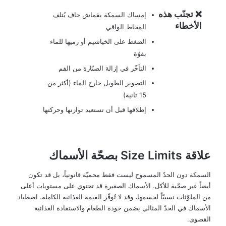
❌ تجنّب هذه
إمساك السمكة بقماش جاف يُتلف
الأخطاء
المخاط الواقي
الضغط على الخياشيم أو رميها للماء
بقوّة
التأخّر في إزالة الصنّارة من الفم
التصوير الطويل خارج الماء (أكثر من
15 ثانية)
إطلاقها قبل أن تستعيد توازنها وحركتها
علاقة Size Limits بصحّة الأسماك
السمكة دون الحدّ المسموح ليست فقط محميّة قانونياً، بل قد تكون
أيضاً غير صحّية للأكل. الأسماك الصغيرة قد تحتوي على مستويات أعلى
من الملوّثات نسبيّاً لجسمها، وقد لا تُوفّر القيمة الغذائية الكاملة. اصطياد
الأسماك في الحدّ المثالي يضمن جودة الطعام والاستفادة الغذائية
القصوى.