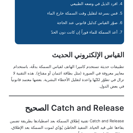
افرد الذيل في وضعه الطبيعي
قس بسرعة لتقليل وقت السمكة خارج الماء
صوّر القياس كدليل قانوني عند الحاجة
أعد السمكة للماء فوراً إن كانت دون الحدّ
القياس الإلكتروني الحديث
تطبيقات حديثة تستخدم كاميرا الهاتف لقياس السمكة بدقّة، باستخدام
معايير معروفة في الصورة (مثل بطاقة ائتمان أو مفتاح). هذه التقنية لا
تزال في تطوّر لكنّها واعدة لتقليل الأخطاء البشرية. بعضها معتمد قانونياً
في بعض الدول.
Catch and Release الصحيح
Catch and Release تقنية إطلاق السمكة بعد اصطيادها بطريقة تضمن
بقاءها على قيد الحياة. التنفيذ الخاطئ يُؤدّي لموت السمكة بعد الإطلاق،