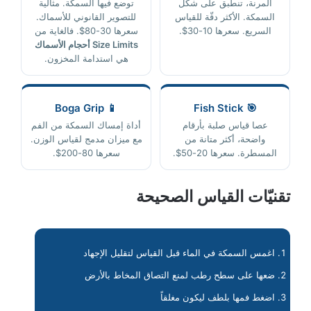
المرنة، تنطبق على شكل
توضع فيها السمكة. مثالية
السمكة. الأكثر دقّة للقياس
للتصوير القانوني للأسماك.
السريع. سعرها 10-30$.
سعرها 30-80$. فالغاية من
Size Limits أحجام الأسماك
هي استدامة المخزون.
📱 Boga Grip
🎯 Fish Stick
عصا قياس صلبة بأرقام
أداة إمساك السمكة من الفم
واضحة، أكثر متانة من
مع ميزان مدمج لقياس الوزن.
المسطرة. سعرها 20-50$.
سعرها 80-200$.
تقنيّات القياس الصحيحة
اغمس السمكة في الماء قبل القياس لتقليل الإجهاد
ضعها على سطح رطب لمنع التصاق المخاط بالأرض
اضغط فمها بلطف ليكون مغلقاً