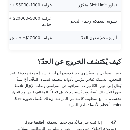
تجاوز Slot Limit متكرّر
غرامة 1000-5000$ + تعليق رخصة
غرامة 5000-20000$ + م
تشويه السمكة لإخفاء الحجم
جنائية
أنواع محميّة دون الحدّ
غرامة 10000$+ + سجن محتمل
كيف يُكتشف الخروج عن الحدّ؟
خفر السواحل والمفتّشون يستخدمون أدوات قياس مُعتمدة وحديثة. عند
الفحص، السمكة تُقاس مرّتين بأدوات مختلفة لضمان الدقّة. أيّ شكّ
يُحال إلى خبير. الكاميرات المراقبة في المراسي ونقاط الإنزال تلتقط
صوراً للأسماك أيضاً، وقد تُستخدم كدليل لاحقاً. المخالف ليس مع الجهاز
فحسب، بل مع منظومة كاملة من المراقبة. وبذلك تكتمل صورة
Size
Limits أحجام الأسماك
لدى الصياد.
📋
إذا كنت غير متأكّد من حجم السمكة، أطلقها فوراً.
نصيحة
الإطلاق دون يقين أرخص وأسلم من المخالفة. السلامة