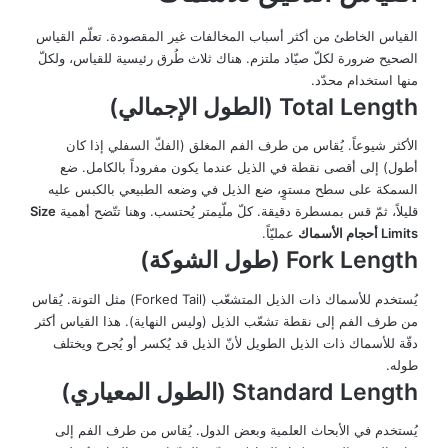
القياس الخاطئ من أكثر أسباب المخالفات غير المقصودة. تعلّم القياس
الصحيح ضرورة لكلّ صيّاد ملتزم. هناك ثلاث طُرق رئيسية للقياس، ولكلّ
منها استخدام محدّد.
Total Length (الطول الإجمالي)
الأكثر شيوعاً. يُقاس من طرف الفم المغلق (الفكّ السفلي إذا كان
أطول) إلى أقصى نقطة في الذيل عندما يكون مفروداً بالكامل. ضع
السمكة على سطح مستوٍ، ضع الذيل في وضعه الطبيعي بالكبس عليه
قليلاً، ثمّ قس بمسطرة دقيقة. كلّ ملّيمتر يُحتسب. وهنا تتّضح أهمية
Size
Limits أحجام الأسماك
عمليّاً.
Fork Length (طول الشوكة)
يُستخدم للأسماك ذات الذيل المتشعّب (Forked Tail) مثل التونة. يُقاس
من طرف الفم إلى نقطة تشعّب الذيل (وليس النهاية). هذا القياس أكثر
دقّة للأسماك ذات الذيل الطويل لأنّ الذيل قد يُكسر أو يُجرح ويختلف
طوله.
Standard Length (الطول المعياري)
يُستخدم في الأبحاث العلمية وبعض الدول. يُقاس من طرف الفم إلى