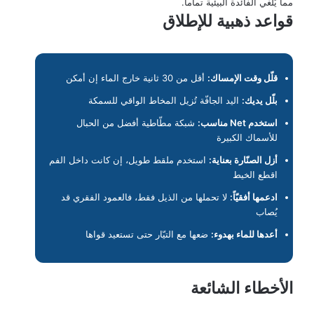
مما يُلغي الفائدة البيئية تماماً.
قواعد ذهبية للإطلاق
قلّل وقت الإمساك:
أقل من 30 ثانية خارج الماء إن أمكن
بلّل يديك:
اليد الجافّة تُزيل المخاط الواقي للسمكة
استخدم Net مناسب:
شبكة مطّاطية أفضل من الحبال
للأسماك الكبيرة
أزل الصنّارة بعناية:
استخدم ملقط طويل، إن كانت داخل الفم
اقطع الخيط
ادعمها أفقيّاً:
لا تحملها من الذيل فقط، فالعمود الفقري قد
يُصاب
أعدها للماء بهدوء:
ضعها مع التيّار حتى تستعيد قواها
الأخطاء الشائعة