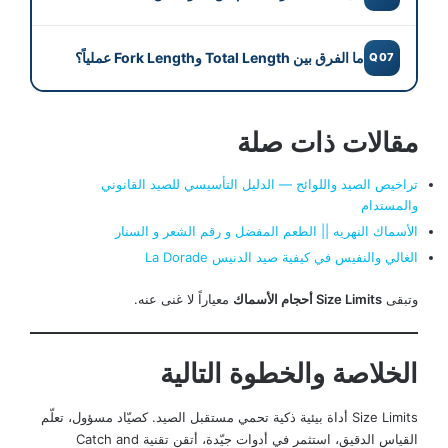
بسبب ضغط الإمساك الطويل. استخدم معدّات ثقيلة
لتقصير وقت الجدال، أبقها في الماء أثناء إزالة
نعم، في كثير من الدول. خلال موسم التكاثر قد تُرفع
ما الفرق بين Total Length وFork Length عملياً؟
Q07
الصنّارة، ولا تخرجها من الماء للتصوير لأكثر من 10
الحدود الدنيا لحماية الأسماك الناضجة، أو تُلغى تماماً
ثوانٍ. التصوير في الماء أفضل وأكثر إثارة.
بإغلاق الموسم. الحدود قد تتغيّر شهرياً، فتابع
في أسماك ذات الذيل المتشعّب (تونة، ماكريل)،
التحديثات باستمرار.
مقالات ذات صلة
Fork Length أقصر من Total Length بـ 1-3 إنش.
القانون يُحدّد أيّ نوع قياس يُطبّق. تحقّق من القاعدة
تراخيص الصيد واللوائح — الدليل التأسيسي للصيد القانوني
المحلية، فاستخدام القياس الخاطئ قد يجعلك
والمستدام
مخالفاً.
الأسماك النهريه || الطعم المفضل و رقم الشعر و السنار
الغالي والنفيس في كيفية صيد الدنيس La Dorade
وتبقى
Size Limits أحجام الأسماك
معياراً لا غنى عنه.
الخلاصة والخطوة التالية
Size Limits أداة بيئية ذكية تحمي مستقبل الصيد. كصيّاد مسؤول، تعلّم
القياس الدقيق، استثمر في أدوات جيّدة، أتقن تقنية Catch and