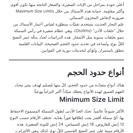
أعلى جودة بمراحل من الإناث الصغيرة، والصغار الناتجة منها تكون أقوى
وأكثر مقاومة. حماية هذه الأسماك من خلال Maximum Size Limits
ضرورية لإنعاش المخزون السمكي.
علم البحار الحديث يستخدم تقنيّات متطوّرة لقياس أعمار الأسماك من
خلال “حلقات الأذن” (Otoliths)، وهي عظام صغيرة في رأس السمكة
تنمو بحلقات سنوية مثل الأشجار. هذه الدراسات تُحدّد بدقّة عمر النضج
لكلّ نوع، وتُساعد في تحديد حدود الحجم الصحيحة. البيانات العلمية
تتطوّر باستمرار، وتُؤدّي لتحديثات دورية في القوانين.
أنواع حدود الحجم
هناك أنواع متعدّدة من حدود الحجم، كلّ منها مُصمّم لهدف بيئي محدّد.
الفهم العميق لهذه الأنواع يجعلك صيّاداً أكثر التزاماً ووعياً.
Minimum Size Limit
الأكثر شيوعاً عالمياً. تحدّد الحدّ الأدنى لطول السمكة المسموح الاحتفاظ
بها. أيّ سمكة أقصر يجب إطلاقها فوراً بعناية. تختلف الأرقام حسب النوع:
12 إنش للقاروص، 18 إنش للسيباس، 24 إنش للتونة الصغيرة. هذه
الأرقام مبنية على عمر النضج الجنسي لكلّ نوع. لذلك يبقى الالتزام بـ