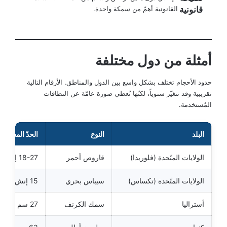
قانونية
القانونية أهمّ من سمكة واحدة.
أمثلة من دول مختلفة
حدود الأحجام تختلف بشكل واسع بين الدول والمناطق. الأرقام التالية
تقريبية وقد تتغيّر سنوياً، لكنّها تُعطي صورة عامّة عن النطاقات
المُستخدمة.
البلد
النوع
الحدّ المسموح
الولايات المتّحدة (فلوريدا)
قاروص أحمر
18-27 إنش (Slot)
الولايات المتّحدة (تكساس)
سيباس بحري
15 إنش حدّ أدنى
أستراليا
سمك الكرنف
27 سم حدّ أدنى