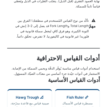
نهاية العمود الفقري (قبل الذيل). يتجنّب التغيّرات في الذيل ويُعطي
قياساً ثابتاً للسمكة.
⚠️
تأكّد من نوع القياس المُستخدم في منطقتك! الفرق بين
مهمّ
Total Length وFork Length قد يصل إلى 2-3 إنش في
التونة الكبيرة، وهو فرق كافٍ ليجعل سمكة قانونية في
فلوريدا غير قانونية في كاليفورنيا. لا تفترض، تحقّق دائماً.
أدوات القياس الاحترافية
استخدام أدوات قياس مناسبة يُوفّر الدقّة ويحمي السمكة من الإصابة.
الاستثمار في أدوات جيّدة جزء أساسي من معدّات الصيّاد المسؤول.
أدوات القياس الأساسية
📐 Hawg Trough
📏 Fish Ruler
مسطرة قياس الأسماك
صينية قياس مع قاعدة مدرّجة،