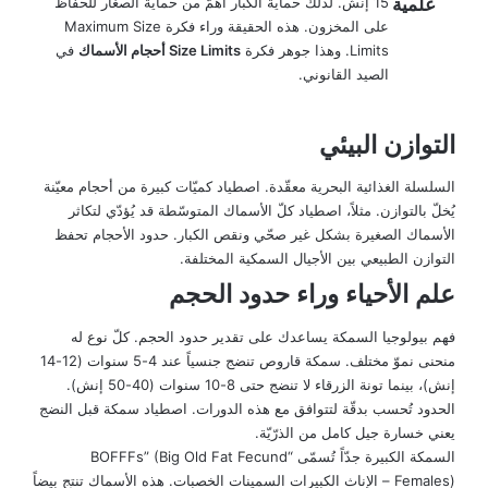
علمية
15 إنش. لذلك حماية الكبار أهمّ من حماية الصغار للحفاظ
على المخزون. هذه الحقيقة وراء فكرة Maximum Size
Limits. وهذا جوهر فكرة
Size Limits أحجام الأسماك
في
الصيد القانوني.
التوازن البيئي
السلسلة الغذائية البحرية معقّدة. اصطياد كميّات كبيرة من أحجام معيّنة
يُخلّ بالتوازن. مثلاً، اصطياد كلّ الأسماك المتوسّطة قد يُؤدّي لتكاثر
الأسماك الصغيرة بشكل غير صحّي ونقص الكبار. حدود الأحجام تحفظ
التوازن الطبيعي بين الأجيال السمكية المختلفة.
علم الأحياء وراء حدود الحجم
فهم بيولوجيا السمكة يساعدك على تقدير حدود الحجم. كلّ نوع له
منحنى نموّ مختلف. سمكة قاروص تنضج جنسياً عند 4-5 سنوات (12-14
إنش)، بينما تونة الزرقاء لا تنضج حتى 8-10 سنوات (40-50 إنش).
الحدود تُحسب بدقّة لتتوافق مع هذه الدورات. اصطياد سمكة قبل النضج
يعني خسارة جيل كامل من الذرّيّة.
السمكة الكبيرة جدّاً تُسمّى “BOFFFs” (Big Old Fat Fecund
Females) – الإناث الكبيرات السمينات الخصبات. هذه الأسماك تنتج بيضاً