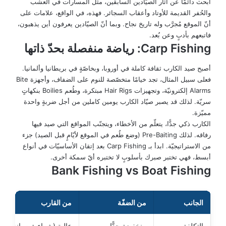
ابحث دائمًا عن آثار الصيّادين السابقين، مثل المسارات في العشب
والحُفر القديمة للأوتاد وأعقاب السجائر. فهذه، في الواقع، علامات على
أنّ الموقع مُجرَّب وله تاريخ نجاح. وبما أنّ الصيّادين يعرفون أين يذهبون،
فاتبعهم بأدبٍ وعن بُعد.
Carp Fishing: رياضة منفصلة بحدّ ذاتها
أصبح صيد الكارب ثقافة كاملة في أوروبا، وبخاصّةٍ في بريطانيا وألمانيا.
فعلى سبيل المثال، تجد خيامًا متخصّصة للنوم على الضفاف، وأجهزة Bite
Alarms إلكترونيّة، وتجهيزات Hair Rigs مبتكرة، وطُعم Boilies بنكهاتٍ
سريّة. لذلك قد يصبر صيّاد الكارب يومين كاملين من أجل ضربةٍ واحدة
مميّزة.
الكارب ذكي جدًّا، يتعلّم من الأخطاء، ويتجنّب المواقع التي صيد فيها
رفاقه. لذلك Pre-Baiting (وضع طُعم في الموقع لأيّامٍ قبل الصيد) جزء
من الاستراتيجيّة. ابدأ بـ Carp Fishing بعد إتقان الأساسيّات في أنواع
أبسط، فهي تختبر صبرك بأسلوبٍ لا تختبره أيّ سمكة أخرى.
Bank Fishing vs Boat Fishing
الجانب
من الضفّة
من القارب
التكلفة
منخفضة جدًّا
عالية (شراء + صيانة)