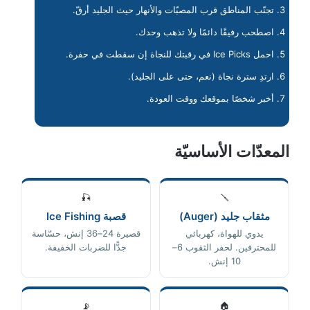
تجنّب المناطق قرب المصبّات والأنهار حيث الجليد أرقّ.
اصطحب رفيقًا دائمًا ولا تذهب وحدك.
احمل Ice Picks في رقبتك للنجاة إن سقطت في حفرة.
ارتدِ سترة نجاة (نعم، حتى على الجليد).
أخبر شخصًا بموقعك ووقت العودة.
المعدّات الأساسيّة
🎣
🪛
مثقاب جليد (Auger)
قصبة Ice Fishing
يدوي للهواة، كهربائي
قصيرة 24–36 إنش، حسّاسة
للمحترفين. لحفر الثقوب 6–
جدًّا للضربات الخفيفة.
10 إنش.
📡
🏠