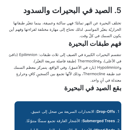
5. الصيد في البحيرات والسدود
تختلف البحيرة عن النهر تمامًا؛ فهي ساكنة وعميقة، بينما تتغيّر طبقاتها
الحراريّة بتغيّر المواسم. لذلك تحتاج إلى مهارة مختلفة لقراءتها وفهم أين
يكون السمك في كلّ وقت.
فهم طبقات البحيرة
تنقسم البحيرات الكبيرة في الصيف إلى ثلاث طبقات: Epilimnion (دافئ
في الأعلى)، وThermocline (طبقة فاصلة سريعة التغيّر)،
وHypolimnion (بارد في الأعمق). وفي الواقع، يتمركز معظم السمك
عند طبقة Thermocline، وذلك لأنّها تجمع بين أكسجينٍ كافٍ وحرارةٍ
معتدلة في آنٍ واحد.
بقع الصيد في البحيرة
Drop-Offs:
الانحدارات السريعة من ضحل إلى عميق.
Submerged Trees:
الأشجار الغارقة تجمع سمكًا متنوّعًا.