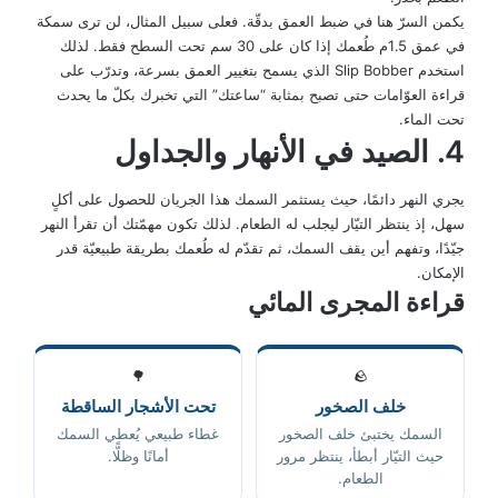
يكمن السرّ هنا في ضبط العمق بدقّة. فعلى سبيل المثال، لن ترى سمكة
في عمق 1.5م طُعمك إذا كان على 30 سم تحت السطح فقط. لذلك
استخدم Slip Bobber الذي يسمح بتغيير العمق بسرعة، وتدرّب على
قراءة العوّامات حتى تصبح بمثابة “ساعتك” التي تخبرك بكلّ ما يحدث
تحت الماء.
4. الصيد في الأنهار والجداول
يجري النهر دائمًا، حيث يستثمر السمك هذا الجريان للحصول على أكلٍ
سهل، إذ ينتظر التيّار ليجلب له الطعام. لذلك تكون مهمّتك أن تقرأ النهر
جيّدًا، وتفهم أين يقف السمك، ثم تقدّم له طُعمك بطريقة طبيعيّة قدر
الإمكان.
قراءة المجرى المائي
🌳
🪨
خلف الصخور
تحت الأشجار الساقطة
السمك يختبئ خلف الصخور
غطاء طبيعي يُعطي السمك
حيث التيّار أبطأ، ينتظر مرور
أمانًا وظلًّا.
الطعام.