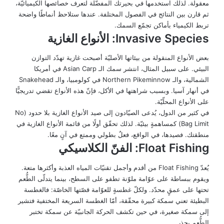
معقولة. لذلك استخدمها في بحيرتك المفضّلة لتعرف خصائصها الكيميائيّة،
ثم قارن بين النتائج في الفصول المختلفة. عندها ستلاحظ أنماطًا واضحة
تربط الكيمياء بأماكن تجمّع السمك.
Invasive Species: الأنواع الغازية
بعض الأنواع المنقولة من بيئاتها الأصليّة أصبحت غازية تهدّد التوازن
البيئي. على سبيل المثال، انتشر سمك الـ Asian Carp في أمريكا
الشمالية، والـ Northern Pikeminnow في كولومبيا، والـ Snakehead
في أنهار آسيا. وبسبب شراهتها في الأكل، فإنّ هذه الأنواع تقضي تدريجيًّا
على الأنواع المحلّيّة.
في كثير من الدول، يُدعى الصيّادون إلى صيد الأنواع الغازية بلا حدود (No
Bag Limit) كمساهمةٍ بيئيّة. لذلك تحقّق أولًا من قائمة الأنواع الغازية في
منطقتك. فصيدها، في الواقع، فعلٌ بطولي وممتع في آنٍ معًا.
Float Fishing: الفنّ الكلاسيكي
يُعدّ Float Fishing من أقدم وأجمل تقنيّات المياه العذبة وأكثرها متعة.
ويقوم ببساطة على عوّامة ملوّنة تطفو على السطح، بينما يتدلّى الطُّعم
تحتها على عمقٍ محدّد. ولكلّ غطسةٍ للعوّامة قصّتها الخاصّة: فالغطسة
البطيئة تعني سمكة كبيرة محقّقة، أمّا الغطسة السريعة المختفية فتشير
إلى سمكة صغيرة، في حين تكشف الحركة الجانبيّة عن سمكة تختبر
الطُّعم بحذر.