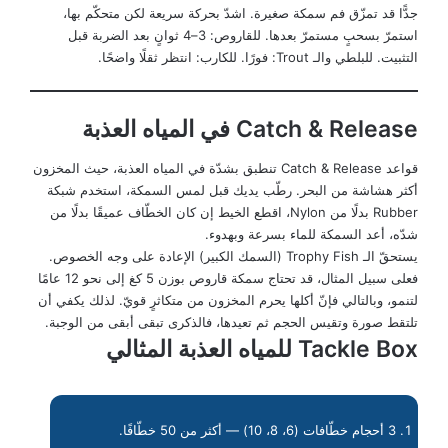
جدًّا قد تمزّق فم سمكة صغيرة. اشدّ بحركة سريعة لكن متحكّم بها،
استمرّ بسحبٍ مستمرّ بعدها. للقاروص: 3–4 ثوانٍ بعد الضربة قبل
التثبيت. للبلطي والـ Trout: فورًا. للكارب: انتظر ثقلًا واضحًا.
Catch & Release في المياه العذبة
قواعد Catch & Release تنطبق بشدّة في المياه العذبة، حيث المخزون
أكثر هشاشة من البحر. رطّب يديك قبل لمس السمكة، استخدم شبكة
Rubber بدلًا من Nylon، اقطع الخيط إن كان الخطّاف عميقًا بدلًا من
شدّه، أعد السمكة للماء بسرعة وبهدوء.
يستحقّ الـ Trophy Fish (السمك الكبير) الإعادة على وجه الخصوص.
فعلى سبيل المثال، قد تحتاج سمكة قاروص بوزن 5 كغ إلى نحو 12 عامًا
لتنمو، وبالتالي فإنّ أكلها يحرم المخزون من متكاثرٍ قويّ. لذلك يكفي أن
تلتقط صورة وتقيس الحجم ثم تعيدها، فالذكرى تبقى أبقى من الوجبة.
Tackle Box للمياه العذبة المثالي
3 أحجام خطّافات (6، 8، 10) — أكثر من 50 خطّافًا.