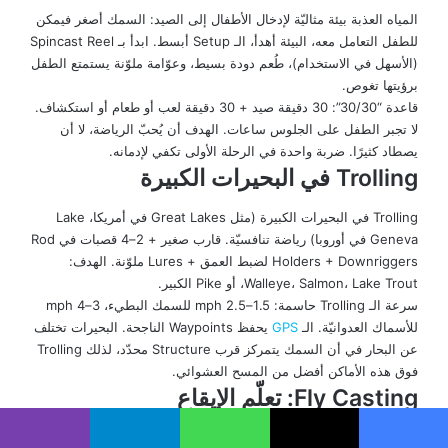
المياه العذبة بيئة مثاليّة لإدخال الأطفال إلى الصيد: السمك أصغر فيمكن
للطفل التعامل معه، البيئة أهدأ، الـ Setup أبسط. ابدأ بـ Spincast Reel
(الأسهل في الاستخدام)، طُعم دودة بسيط، وعوّامة ملوّنة يستمتع الطفل
برؤيتها تغوص.
قاعدة “30/30”: 30 دقيقة صيد + 30 دقيقة لعب أو طعام أو استكشاف.
لا تجبر الطفل على الجلوس ساعات. الهدف أن يُحبّ الرياضة، لا أن
يصطاد كثيرًا. ضربة واحدة في الرحلة الأولى تكفي لإدمانه.
Trolling في البحيرات الكبيرة
Trolling في البحيرات الكبيرة (مثل Great Lakes في أمريكا، Lake
Geneva في أوروبا) رياضة تنافسيّة. قارب صغير + 2–4 قصبات في Rod
Holders + Downriggers لضبط العمق + Lures ملوّنة. الهدف:
Walleye، Salmon، Lake Trout، أو Pike الكبير.
سرعة الـ Trolling حاسمة: 1.5–2.5 mph للسمك البطيء، 3–4 mph
للأسماك العدوانيّة. الـ
GPS
يحفظ Waypoints الناجحة. البحيرات تختلف
عن البحار في أن السمك يتمركز قرب Structure محدّد، لذلك Trolling
فوق هذه الأماكن أفضل من المسح العشوائي.
Fly Casting: تعلّم الإيقاع
Fly Casting لا يعتمد على القوّة بل على الإيقاع. الحركة الكلاسيكيّة “10