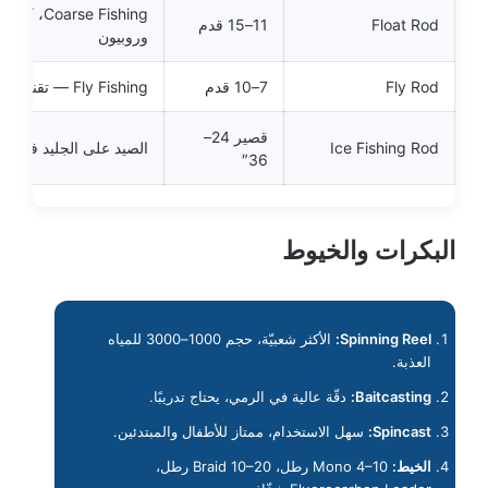
Coarse Fishing، كارب
Float Rod
11–15 قدم
وروبيون
Fly Rod
7–10 قدم
Fly Fishing — تقنية متخصّصة
قصير 24–
Ice Fishing Rod
الصيد على الجليد فقط
36″
البكرات والخيوط
Spinning Reel:
الأكثر شعبيّة، حجم 1000–3000 للمياه
العذبة.
Baitcasting:
دقّة عالية في الرمي، يحتاج تدريبًا.
Spincast:
سهل الاستخدام، ممتاز للأطفال والمبتدئين.
الخيط:
Mono 4–10 رطل، Braid 10–20 رطل،