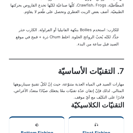
المطّاطيّة، Crawfish، Frogs، كلّها صناعيّة لكنّها تخدع القاروص بحركتها
الطبيعيّة. أضف بعض الزيت العطري وتحصل على طُعم لا يقاوَم.
للكارب: استخدم Boilies بنكهة الفانيليا أو الفراولة. الكارب حذر
جدًّا، لكنّه يُحبّ الروائح الحلوة. اخلط Chum ذرة + قمح في موقع
الصيد قبل ساعة من البدء.
7. التقنيّات الأساسيّة
مهارات الصيد في المياه العذبة متنوّعة، حيث إنّ لكلّ تقنيةٍ سيناريوهها
المثالي. لذلك فإنّ إتقان عدّة تقنيّات معًا يجعلك صيّادًا متعدّد الأغراض،
قادرًا على التكيّف مع أيّ موقف.
التقنيّات الكلاسيكيّة
🪨
🎣
Bottom Fishing
Float Fishing