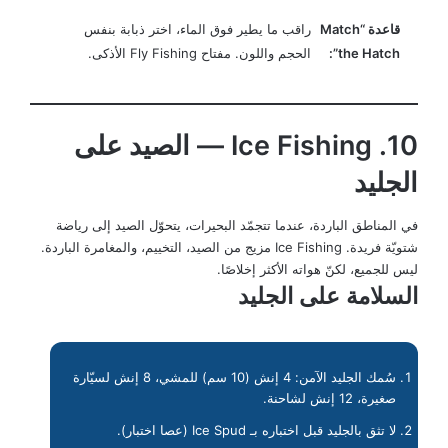
قاعدة “Match
راقب ما يطير فوق الماء، اختر ذبابة بنفس
the Hatch”:
الحجم واللون. مفتاح Fly Fishing الأذكى.
10. Ice Fishing — الصيد على
الجليد
في المناطق الباردة، عندما تتجمّد البحيرات، يتحوّل الصيد إلى رياضة
شتويّة فريدة. Ice Fishing مزيج من الصيد، التخييم، والمغامرة الباردة.
ليس للجميع، لكنّ هواته الأكثر إخلاصًا.
السلامة على الجليد
سُمك الجليد الآمن: 4 إنش (10 سم) للمشي، 8 إنش لسيّارة
صغيرة، 12 إنش لشاحنة.
لا تثق بالجليد قبل اختباره بـ Ice Spud (عصا اختبار).