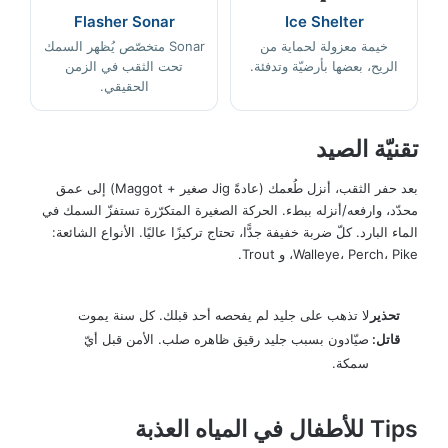
Flasher Sonar
Ice Shelter
خيمة معزولة لحماية من
Sonar متخصّص يُظهر السمك
الريح، بعضها بأرضيّة وتدفئة.
تحت الثقب في الزمن
الحقيقي.
تقنيّة الصيد
بعد حفر الثقب، أنزل طُعمك (عادةً Jig صغير + Maggot) إلى عمق
محدّد، وارفعه/أنزله ببطء. الحركة الصغيرة المتكرّرة تستفزّ السمك في
الماء البارد. كلّ ضربة خفيفة جدًّا، تحتاج تركيزًا عاليًا. الأنواع الشائعة:
Walleye، Perch، Pike، و Trout.
تحذير
لا تذهب على جليد لم يفحصه أحد قبلك. كل سنة يموت
قاتل:
صيّادون بسبب جليد رقيق ظاهره صلب. الأمن قبل أيّ
سمكة.
Tips للأطفال في المياه العذبة