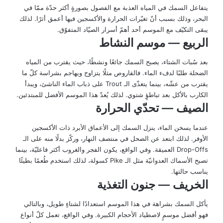
يتفاعل السمك في المياه العذبة مع الفصول بصورةٍ أكثر حدّة ممّا في
البحر، وذلك بسبب أنّ تغيّرات الحرارة والأكسجين فيها أعمق أثرًا. لذلك
يبقى التكيّف مع الموسم أحد أهمّ أسرار الصيّاد المتفوّق.
الربيع — موسم النشاط
بعد سُبات الشتاء، يصبح السمك جائعًا ونشطًا، حيث يقترب من المياه
الضحلة طلبًا لدفء الماء. فالقاروص مثلًا يتزاوج ويهاجم بشراسة كلّ ما
يقترب من عشّه، بينما يتغذّى الـ Trout على ذباب الماء الناشئ، ويبدأ
الكارب بالأكل بعد تباطؤٍ شتوي. لذلك يُعدّ هذا الموسم الأفضل للمبتدئين.
الصيف — تحدّي الحرارة
عندما يسخن الماء، ينزل السمك إلى الأعماق الأبرد ذات الأكسجين
الأوفر. لذلك ابتعد عن الضحل في منتصف النهار، وركّز بدلًا منه على الـ
Drop-Offs العميقة. وفي الواقع، يكون الفجر والغروب أكثر فاعليّة، بينما
تصبح الأسماك العدوانيّة مثل الـ Pike كسولة، لذلك استخدم طُعمًا بطيئًا
يناسب حالتها.
الخريف — جنون التغذية
يأكل السمك بشراهة في هذا الموسم استعدادًا لشتاءٍ طويل، وبالتالي
فهو أفضل موسمٍ لاصطياد الأحجام الكبيرة. وفي الواقع، تعمل كلّ أنواع