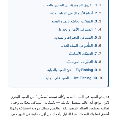
1. الفروق الجوهريّة بين البحري والعذب
2. أنواع الأسماك في المياه العذبة
3. المعدّات الخاصّة بالمياه العذبة
4. الصيد في الأنهار والجداول
5. الصيد في البحيرات والسدود
6. الطُّعم في المياه العذبة
7. التقنيّات الأساسيّة
8. التغيّرات الموسميّة
9. Fly Fishing — فنّ الصيد بالذبابة
10. Ice Fishing — الصيد على الجليد
قد يبدو الصيد في المياه العذبة وكأنّه نسخة “مصغّرة” من الصيد البحري،
لكنّ الواقع أنه عالم منفصل بكامله — تكنيكاته، أسماكه، معدّاته، وحتى
ثقافته مختلفة. الصيّاد المتقن لكلا العالمَين يمتلك مرونة استثنائيّة وفهمًا
أعمق لسلوك السمك. هذا الدليل يأخذك من أوّل خطوة في النهر حتى