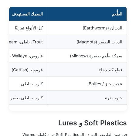
الطُّعم
السمك المستهدف
الديدان (Earthworms)
كل الأنواع تقريبًا
الذباب الصغير (Maggots)
Trout، بلطي، Bream
سمكة طُعم صغيرة (Minnow)
قاروص، Pike، Walleye
قطع كبد دجاج
قرموط (Catfish)
عجين خبز / Boilies
كارب، بلطي
حبوب ذرة
كارب، بلطي صغير
Soft Plastics و Lures
في صيد القاروص النهري، الـ Soft Plastics ثورة كاملة. Worms