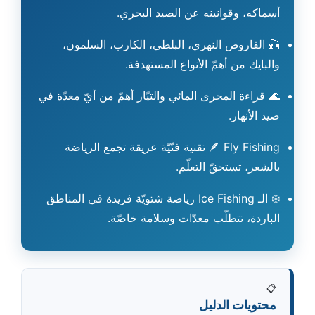
أسماكه، وقوانينه عن الصيد البحري.
🎣
القاروص النهري، البلطي، الكارب، السلمون،
والبايك من أهمّ الأنواع المستهدفة.
🌊
قراءة المجرى المائي والتيّار أهمّ من أيّ معدّة في
صيد الأنهار.
🪶
Fly Fishing تقنية فنّيّة عريقة تجمع الرياضة
بالشعر، تستحقّ التعلّم.
❄️
الـ Ice Fishing رياضة شتويّة فريدة في المناطق
الباردة، تتطلّب معدّات وسلامة خاصّة.
📋
محتويات الدليل