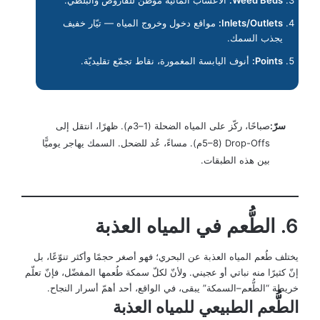
Weed Beds:
الأعشاب المائيّة موطن للقاروص والبلطي.
Inlets/Outlets:
مواقع دخول وخروج المياه — تيّار خفيف
يجذب السمك.
Points:
أنوف اليابسة المغمورة، نقاط تجمّع تقليديّة.
سرّ:
صباحًا، ركّز على المياه الضحلة (1–3م). ظهرًا، انتقل إلى
Drop-Offs (5–8م). مساءً، عُد للضحل. السمك يهاجر يوميًّا
بين هذه الطبقات.
6. الطُّعم في المياه العذبة
يختلف طُعم المياه العذبة عن البحري؛ فهو أصغر حجمًا وأكثر تنوّعًا، بل
إنّ كثيرًا منه نباتي أو عجيني. ولأنّ لكلّ سمكة طُعمها المفضّل، فإنّ تعلّم
خريطة “الطُّعم–السمكة” يبقى، في الواقع، أحد أهمّ أسرار النجاح.
الطُّعم الطبيعي للمياه العذبة