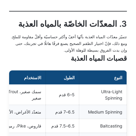
3. المعدّات الخاصّة بالمياه العذبة
تتميّز معدّات المياه العذبة بأنّها أخفّ وأكثر حساسيّة وأقلّ مقاومة للملح.
ومع ذلك، فإنّ اختيار الطقم الصحيح يصنع فرقًا هائلًا في تجربتك، حتى
وإن بدت الفروق بسيطة للوهلة الأولى.
قصبات المياه العذبة
النوع
الطول
الاستخدام
Ultra-Light
سمك صغير، rout
5–6 قدم
Spinning
صغير
Medium Spinning
6.5–7 قدم
متعدّد الأغراض، الأكثر شع
Baitcasting
6.5–7.5 قدم
قاروص، Pike، رميات دقيقة