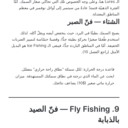
الـ Lures هنا، وعلى وجه الخصوص تلك التي تحاكي صغار السمك. أمّا
الفترة الذهبيّة فتمتدّ عادةً من سبتمبر إلى أوائل نوفمبر في معظم
المناطق المعتدلة.
الشتاء — فنّ الصبر
يصبح السمك بطيئًا في البرد، حيث ينخفض أيضه ويقلّ أكله. لذلك
استخدم طُعمًا صغيرًا بحركةٍ بطيئة جدًّا، وقصبةً حسّاسة لتمييز الضربات
الخفيفة. أمّا في المناطق الباردة جدًّا، فيبقى الـ Ice Fishing هو البديل
الأمثل (راجع الفصل 10).
قاعدة درجة الحرارة: لكل سمكة “نطاق راحة حراري” مفضّل.
ابحث عن الماء الذي درجته في نطاق سمكتك المستهدفة. ميزان
حرارة مائي صغير ($10) يضاعف نتائجك.
9. Fly Fishing — فنّ الصيد
بالذبابة