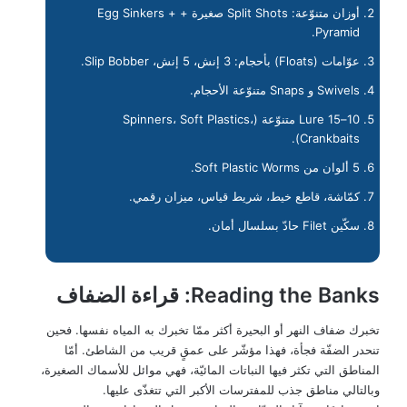
أوزان متنوّعة: Split Shots صغيرة + Egg Sinkers +
Pyramid.
عوّامات (Floats) بأحجام: 3 إنش، 5 إنش، Slip Bobber.
Swivels و Snaps متنوّعة الأحجام.
10–15 Lure متنوّعة (Spinners، Soft Plastics،
Crankbaits).
5 ألوان من Soft Plastic Worms.
كمّاشة، قاطع خيط، شريط قياس، ميزان رقمي.
سكّين Filet حادّ بسلسال أمان.
Reading the Banks: قراءة الضفاف
تخبرك ضفاف النهر أو البحيرة أكثر ممّا تخبرك به المياه نفسها. فحين
تنحدر الضفّة فجأة، فهذا مؤشّر على عمقٍ قريب من الشاطئ. أمّا
المناطق التي تكثر فيها النباتات المائيّة، فهي موائل للأسماك الصغيرة،
وبالتالي مناطق جذب للمفترسات الأكبر التي تتغذّى عليها.