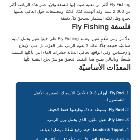
Fly Fishing أكثر من تقنية صيد، إنها فلسفة وفنّ. عمر هذه الرياضة أكثر
من 2,000 سنة، وقد ألهمت كتبًا، أفلامًا، ومجتمعات حول العالم. تعلّمها
يحتاج وقتًا، لكنّه استثمار يستحقّ كلّ دقيقة.
فلسفة Fly Fishing
بدلًا من رمي طُعمٍ ثقيل، يعتمد Fly Fishing على خيطٍ ثقيل يحمل ذبابة
صناعيّة خفيفة جدًّا. لذلك لا يقوم الرمي على القوّة، بل على الإيقاع
والإحساس. وفي الواقع، تحاكي الذبابة حشرات الماء التي يأكلها السمك
طبيعيًّا، وبالتالي يصبح هذا التقليد الدقيق هو سرّ نجاح التقنية كلّها.
المعدّات الأساسيّة
Fly Rod:
أوزان 3–9 (الأخفّ للأسماك الصغيرة، الأثقل
للسلمون).
Fly Reel:
بسيطة عادةً، وظيفتها حفظ الخيط.
Fly Line:
ثقيل ملوّن، الذي يحمل وزن الرمي.
Leader & Tippet:
خيط رفيع شفّاف يصل الذبابة.
الذباب (Flies):
آلاف الأنواع، تُقلّد كل ما يأكله السمك.