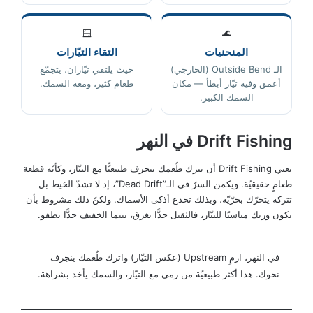
🪟
🌊
المنحنيات
التقاء التيّارات
الـ Outside Bend (الخارجي)
حيث يلتقي تيّاران، يتجمّع
أعمق وفيه تيّار أبطأ — مكان
طعام كثير، ومعه السمك.
السمك الكبير.
Drift Fishing في النهر
يعني Drift Fishing أن تترك طُعمك ينجرف طبيعيًّا مع التيّار، وكأنّه قطعة
طعامٍ حقيقيّة. ويكمن السرّ في الـ”Dead Drift”، إذ لا تشدّ الخيط بل
تتركه يتحرّك بحرّيّة، وبذلك تخدع أذكى الأسماك. ولكنّ ذلك مشروط بأن
يكون وزنك مناسبًا للتيّار، فالثقيل جدًّا يغرق، بينما الخفيف جدًّا يطفو.
في النهر، ارمِ Upstream (عكس التيّار) واترك طُعمك ينجرف
نحوك. هذا أكثر طبيعيّة من رمي مع التيّار، والسمك يأخذ بشراهة.