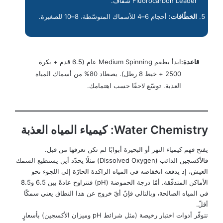
Fluorocarbon Leader شفّاف.
الخطّافات:
أحجام 6–4 للأسماك المتوسّطة، 8–10 للصغيرة.
قاعدة:
ابدأ بطقم Medium Spinning عام (6.5 قدم + بكرة
2500 + خيط 8 رطل). يصطاد 80% من أسماك المياه
العذبة. توسّع لاحقًا حسب اهتمامك.
Water Chemistry: كيمياء المياه العذبة
يفتح فهم كيمياء النهر أو البحيرة أبوابًا لم تكن تعرفها من قبل.
فالأكسجين الذائب (Dissolved Oxygen) مثلًا يحدّد أين يستطيع السمك
العيش، إذ يدفعه انخفاضه في المياه الراكدة الحارّة إلى اللجوء نحو
الأماكن المتدفّقة. أمّا درجة الحموضة (pH) فتتراوح عادةً بين 6.5 و8.5
في المياه الصالحة، وبالتالي فإنّ أيّ خروج عن هذا النطاق يعني سمكًا
أقلّ.
تتوفّر أدوات اختبار رخيصة (مثل شرائط pH وميزان الأكسجين) بأسعارٍ