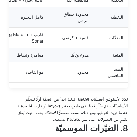
محدودة بنطاق
التغطية
كامل البحيرة
الرمي
قارب + Trolling Motor 
المعدّات
قصبة + كرسي
Sonar
المتعة
هدوء وتأمّل
مغامرة ونشاط
الصيد
محدود
هو القاعدة
التنافسي
لكلا الأسلوبَين أفضليّاته الخاصّة. لذلك ابدأ من الضفّة أولًا لتتعلّم
الأساسيّات، ثمّ فكّر لاحقًا في قاربٍ صغير (Kayak أو قارب 14 قدمًا)
عندما تريد التوسّع. ومع ذلك، لست مضطرًّا لامتلاك يخت، حيث يُفاز
بكثيرٍ من البطولات على متن Kayaks بسيطة.
8. التغيّرات الموسميّة