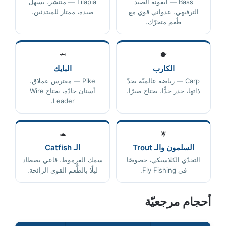
Bass — أيقونة الصيد
Tilapia — منتشر، يسهل
الترفيهي، عدواني قوي مع
صيده، ممتاز للمبتدئين.
طُعم متحرّك.
🦈
🐡
الكارب
البايك
Carp — رياضة عالميّة بحدّ
Pike — مفترس عملاق،
ذاتها، حذر جدًّا، يحتاج صبرًا.
أسنان حادّة، يحتاج Wire
Leader.
🐢
🌟
السلمون والـ Trout
الـ Catfish
التحدّي الكلاسيكي، خصوصًا
سمك القرموط، قاعي يصطاد
في Fly Fishing.
ليلًا بالطُّعم القوي الرائحة.
أحجام مرجعيّة