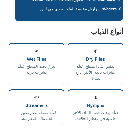
Waders:
سراويل مقاومة للماء للمشي في النهر.
أنواع الذباب
🌊
🪰
Wet Flies
Dry Flies
تطفو على السطح، تُقلّد
تغرق تحت السطح، تُقلّد
حشرات بالغة. الأكثر إثارة
حشرات نازلة.
بصريًّا.
🐟
🐛
Streamers
Nymphs
تُقلّد يرقات تحت الماء، الأكثر
تُقلّد سمكة طُعم صغيرة،
فاعليّة في معظم الحالات.
للأسماك المفترسة.