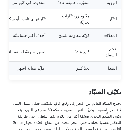
الرؤية
متغيّرة، عميقة عادةً
محدودة في كثير من الحالات
مدّ وجزر، تيّارات
التيّار
تيّار نهري ثابت، أو سكون ال
بحريّة
المعدّات
قويّة مقاومة للملح
أخفّ، أكثر حساسيّة
حجم
كبير عادةً
صغير-متوسّط، استثناءات قل
السمك
الصدأ
تحدٍّ كبير
أقلّ، صيانة أسهل
تكيّف الصيّاد
يحتاج الصيّاد القادم من البحر إلى وقتٍ كافٍ للتكيّف. فعلى سبيل المثال،
لا تشعر القصبة البحريّة الثقيلة بضربة سمكة 30 سم في النهر، بينما
يكون الطُّعم البحري ضخمًا أكثر من اللازم لفم البلطي. حتى طريقة
التفكير نفسها تختلف؛ ففي البحر نبحث عن البقاع الجيّدة بجهاز Sonar،
أمّا في النهر فنقرأ سطح الماء وحركته. لذلك يبقى تجريد الذهن من