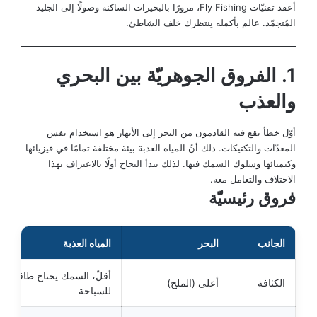
أعقد تقنيّات Fly Fishing، مرورًا بالبحيرات الساكنة وصولًا إلى الجليد
المُتجمّد. عالم بأكمله ينتظرك خلف الشاطئ.
1. الفروق الجوهريّة بين البحري
والعذب
أوّل خطأ يقع فيه القادمون من البحر إلى الأنهار هو استخدام نفس
المعدّات والتكتيكات. ذلك أنّ المياه العذبة بيئة مختلفة تمامًا في فيزيائها
وكيميائها وسلوك السمك فيها. لذلك يبدأ النجاح أولًا بالاعتراف بهذا
الاختلاف والتعامل معه.
فروق رئيسيّة
الجانب
البحر
المياه العذبة
أقلّ، السمك يحتاج طاقة أكب
الكثافة
أعلى (الملح)
للسباحة