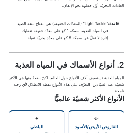
العادات البحريّة أوّل خطوة نحو الإتقان.
قاعدة:
“Light Tackle” (المعدّات الخفيفة) هي مفتاح متعة الصيد
في المياه العذبة. سمكة 1 كغ على معدّة خفيفة تعطيك
إثارة لا تقلّ عن سمكة 5 كغ على معدّة بحريّة ثقيلة.
2. أنواع الأسماك في المياه العذبة
المياه العذبة تستضيف آلاف الأنواع حول العالم، لكنّ بضعةً منها هي الأكثر
شعبيّة عند الصيّادين. التعرّف على هذه الأنواع نقطة الانطلاق لأي رحلة
ناجحة.
الأنواع الأكثر شعبيّة عالميًّا
🐠
🐟
القاروص الأبيض/الأسود
البلطي