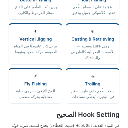
عوّامة على السطح، طُعم
وزن يثبّت الطُّعم على القاع.
تحتها. كلاسيكي جميل ودقيق.
ممتاز للقرموط والكارب.
⬇️
🎯
Vertical Jigging
Casting & Retrieving
رمي Lure وسحبه —
تنزيل Jig عاموديًّا في المياه
للأسماك العدوانيّة كالقاروص
العميقة، حركة صعود وهبوط.
والـ Pike.
🪶
🚤
Fly Fishing
Trolling
سحب طُعم خلف قارب صغير
الفنّ الأرقى — رمي ذبابة
في البحيرة، يُغطّي مساحات.
صناعيّة بحركة معصم.
Hook Setting الصحيح
في المياه العذبة، Hook Set (تثبيت الخطّاف) يحتاج لمسة. ضربة قويّة