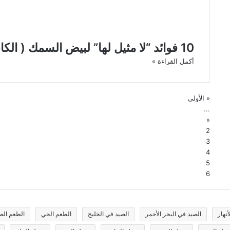
10 فوائد “لا مثيل لها” لبيض السمك ( الكافيار )
أكمل القراءة »
« الأولى
...
«
2
3
4
5
6
نهار
الصيد في البحر الأحمر
الصيد في الخليج
الطعم الحي
الطعم الص