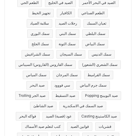
الصيد في البحر الأحمر
الصيد في الخليج
الطعم الحي
الطعم الصناعي
الكافيار
تجهيز الخيط
ثعبان السمك
رحلات الصيد
سلامة الصياد
سمك البلطي
سمك البني
سمك البوري
سمك البياض
سمك التونة
سمك الجلخ
سمك الدنيس
سمك السيجان
سمك الشراغيش
سمك الشعري (الشعور)
سمك القاروس (القاروس) السيباس
سمك القراميط
سمك المرجان
سمك المياس
سمك جرم البياض
سي فووود
صيد البحر
صيد البوبينج Popping
صيد التسقيط
صيد الجر Trolling
صيد السمك في الاسكندرية
صيد الشاطئ
صيد الكاستينج Casting
عود (قصبة) الصيد
فواكه البحر
قشريات
قوانين الصيد
كتب لتعلم صيد الأسماك