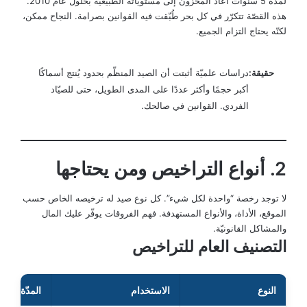
لمدّة 5 سنوات أعاد المخزون إلى مستوياته الطبيعيّة بحلول عام 2010.
هذه القصّة تتكرّر في كل بحر طُبّقت فيه القوانين بصرامة. النجاح ممكن،
لكنّه يحتاج التزام الجميع.
حقيقة:
دراسات علميّة أثبتت أن الصيد المنظّم بحدود يُنتج أسماكًا
أكبر حجمًا وأكثر عددًا على المدى الطويل، حتى للصيّاد
الفردي. القوانين في صالحك.
2. أنواع التراخيص ومن يحتاجها
لا توجد رخصة “واحدة لكل شيء”. كل نوع صيد له ترخيصه الخاص حسب
الموقع، الأداة، والأنواع المستهدفة. فهم الفروقات يوفّر عليك المال
والمشاكل القانونيّة.
التصنيف العام للتراخيص
النوع
الاستخدام
المدّة الشائ