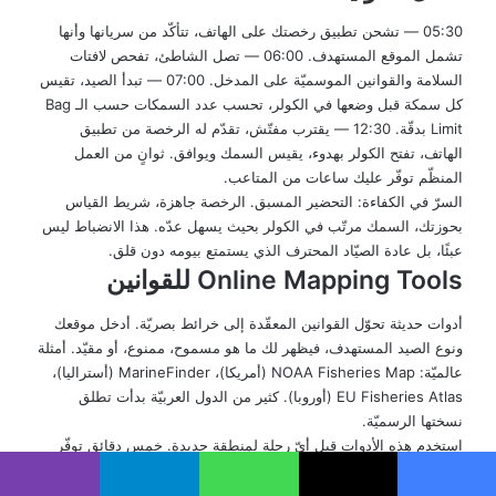
05:30 — تشحن تطبيق رخصتك على الهاتف، تتأكّد من سريانها وأنها
تشمل الموقع المستهدف. 06:00 — تصل الشاطئ، تفحص لافتات
السلامة والقوانين الموسميّة على المدخل. 07:00 — تبدأ الصيد، تقيس
كل سمكة قبل وضعها في الكولر، تحسب عدد السمكات حسب الـ Bag
Limit بدقّة. 12:30 — يقترب مفتّش، تقدّم له الرخصة من تطبيق
الهاتف، تفتح الكولر بهدوء، يقيس السمك ويوافق. ثوانٍ من العمل
المنظّم توفّر عليك ساعات من المتاعب.
السرّ في الكفاءة: التحضير المسبق. الرخصة جاهزة، شريط القياس
بحوزتك، السمك مرتّب في الكولر بحيث يسهل عدّه. هذا الانضباط ليس
عبئًا، بل عادة الصيّاد المحترف الذي يستمتع بيومه دون قلق.
Online Mapping Tools للقوانين
أدوات حديثة تحوّل القوانين المعقّدة إلى خرائط بصريّة. أدخل موقعك
ونوع الصيد المستهدف، فيظهر لك ما هو مسموح، ممنوع، أو مقيّد. أمثلة
عالميّة: NOAA Fisheries Map (أمريكا)، MarineFinder (أستراليا)،
EU Fisheries Atlas (أوروبا). كثير من الدول العربيّة بدأت تطلق
نسختها الرسميّة.
استخدم هذه الأدوات قبل أيّ رحلة لمنطقة جديدة. خمس دقائق توفّر
عليك مخالفات بآلاف الدولارات. لا تعتمد على ذاكرتك أو على نصيحة
“صديق صيّاد”، فالقوانين تتغيّر سنويًّا والمصدر الرسمي وحده موثوق.