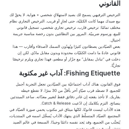
القانوني
الترخيص الترفيهي يسمح لك بصيد لاستهلاكٍ شخصي + هواية. لا يحقّ لك
بيع صيدك مهما كانت الكمّيّة، حتى لجارٍ أو قريب. الترخيص التجاري نظام
مختلف تمامًا: ترخيص قارب، ترخيص تجاري شخصي، تسجيل قانوني
للبيع، ورسوم ضريبيّة. المرور بين النظامَين بدون رخصة مناسبة جريمة
احتيال.
بعض الصيّادين يصطادون كثيرًا ويُهدُون السمك لأصدقاء وأقارب — هذا
قانوني عادةً ما دامت الكمّيّات محدودة وبدون مقابل مادّي. لكن إن
دخلت في “تبادل بمقابل” مع جزّار أو مطعم، فهذا تجاري ويلزم ترخيصًا
تجاريًّا.
Fishing Etiquette: آداب غير مكتوبة
فوق القانون، هناك آداب اجتماعيّة بين الصيّادين تجعل التجربة أجمل
للجميع. لا تصطد قرب صيّادٍ آخر بأقلّ من 30 مترًا. لا تقطع خيطه
بقاربك. لا تأخذ بقعته إن غادر دقائق فقط لتغيير معدّاته. ساعد المبتدئين
بنصائح. التزم بكلامك إن ادّعيت Catch & Release.
هذه الآداب ليست قانونًا، لكنّها ميثاق غير مكتوب يحمي صورة الصيّاد في
المجتمع. الصيّاد المتسلّط الذي ينتهك الآداب يُسجَّل اسمه في المنتديات،
يُتجنَّب من الجميع، وقد يَجد نفسه دائمًا وحيدًا. السمعة في عالم الصيد
تنتشر أسرع من الصيد نفسه.