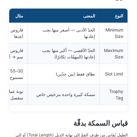
النوع
المعنى
مثال
Minimum
الحدّ الأدنى — أصغر منها يجب
Size
إعادتها
أعِدها
Maximum
الحدّ الأقصى — أكبر منها يجب
Size
إعادتها (المهمّات تكاثرًا)
سم → أعِدها
30–55 سم
Slot Limit
نطاق فقط (بين حدّين)
مسموح
Trophy
سمكة كبيرة واحدة بترخيص خاص
Tag
منفصل
قياس السمكة بدقّة
الطول يُقاس من طرف الفمّ إلى نهاية الذيل (Total Length) أو إلى