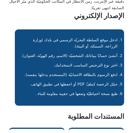
دقيقة عبر الإنترنت. زمن الانتظار في المكاتب الحكوميّة الذي ميّز الأجيال
السابقة انتهى تقريبًا.
الإصدار الإلكتروني
ادخل موقع السلطة البحريّة الرسمي في بلدك (وزارة
الزراعة، السمكة، أو البيئة).
أنشئ حسابًا ببياناتك الشخصيّة (الاسم، رقم الهويّة، العنوان).
اختر نوع الترخيص المناسب لاستخدامك.
ادفع الرسوم بالبطاقة الائتمانيّة (المستخدم يدخلها بنفسه).
حمّل الرخصة كملفّ PDF أو احفظها في تطبيق الهاتف.
طبع نسخة احتياطيّة وضعها في حقيبة مقاومة للماء.
المستندات المطلوبة