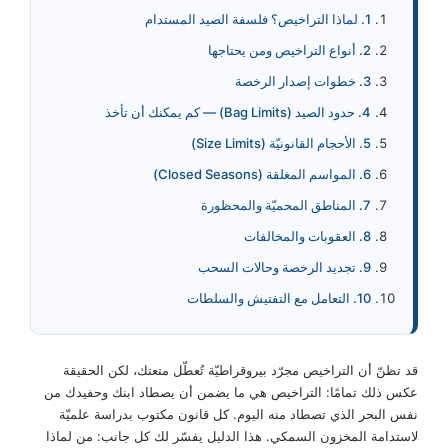
1. لماذا التراخيص؟ فلسفة الصيد المستدام
2. أنواع التراخيص ومن يحتاجها
3. خطوات إصدار الرخصة
4. حدود الصيد (Bag Limits) — كم يمكنك أن تأخذ
5. الأحجام القانونيّة (Size Limits)
6. المواسم المغلقة (Closed Seasons)
7. المناطق المحميّة والمحظورة
8. العقوبات والمخالفات
9. تجديد الرخصة وحالات السحب
10. التعامل مع التفتيش والسلطات
قد تظنّ أن التراخيص مجرّد بيروقراطيّة تُعطّل متعتك، لكن الحقيقة
عكس ذلك تمامًا: التراخيص هي ما يضمن أن يصطاد ابنك وحفيدك من
نفس البحر الذي تصطاد منه اليوم. كل قانون مكتوب بدراسة علميّة
لاستدامة المخزون السمكي. هذا الدليل يفسّر لك كل جانب: من لماذا