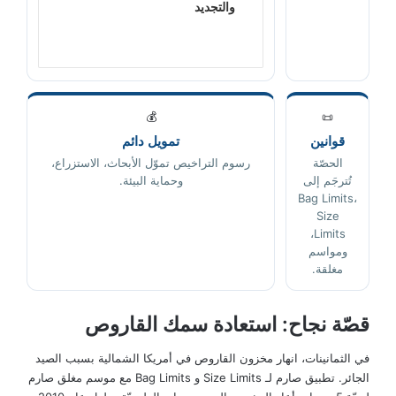
والتجديد
💰
📜
قوانين
تمويل دائم
الحصّة
رسوم التراخيص تموّل الأبحاث، الاستزراع،
تُترجَم إلى
وحماية البيئة.
Bag Limits،
Size
Limits،
ومواسم
مغلقة.
قصّة نجاح: استعادة سمك القاروص
في الثمانينات، انهار مخزون القاروص في أمريكا الشمالية بسبب الصيد
الجائر. تطبيق صارم لـ Size Limits و Bag Limits مع موسم مغلق صارم