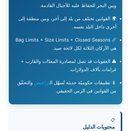
وبين البحر للحفاظ عليه للأجيال القادمة.
🌍
القوانين تختلف من بلد إلى آخر، ومن منطقة إلى
أخرى داخل البلد نفسه.
Bag Limits + Size Limits + Closed Seasons
📏
هي الأركان الثلاثة لكل لائحة صيد.
⚠️
العقوبات قد تصل لمصادرة المعدّات والقارب +
غرامات بآلاف الدولارات.
📱
تطبيقات حكوميّة حديثة تُسهّل ال
تراخيص
والتحقّق
من القوانين في الزمن الحقيقي.
📋
محتويات الدليل