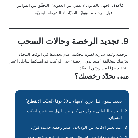
قاعدة:
“الجهل بالقانون لا يعفي من العقوبة”. التحقّق من القوانين
قبل الرحلة مسؤوليّة الصيّاد، لا الشرطة البحريّة.
9. تجديد الرخصة وحالات السحب
الرخصة وثيقة سارية لفترة محدّدة. عدم تجديدها في الوقت المحدّد
يعرّضك لمخالفة “صيد بدون رخصة” حتى لو كنت قد امتلكتها سابقًا. اعتبر
التجديد جزءًا من روتين الصيّاد.
متى تجدّد رخصتك؟
تجديد سنوي قبل تاريخ الانتهاء بـ 30 يومًا (لتجنّب الانقطاع).
التجديد التلقائي متوفّر في كثير من الدول — اختره لتجنّب
النسيان.
عند تغيير الإقامة بين الولايات، أصدر رخصة جديدة فورًا.
عند تغيير نوع الصيد (شاطئي → بحري)، يلزم ترخيص جديد.