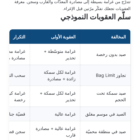
تتدرّج من غرامة بسيطة إلى مصادرة المعدّات والقارب وسجن. معرفة
العقوبات تجعلك تفكّر مرّتين قبل الإغراء.
سلّم العقوبات النموذجي
المخالفة
العقوبة الأولى
التكرار
غرامة متوسّطة +
غرامة مضاعفة
صيد بدون رخصة
تحذير
مصادرة معدّات
غرامة لكل سمكة
تجاوز Bag Limit
سحب الترخيص
زائدة + مصادرة
صيد سمكة تحت
غرامة لكل سمكة +
غرامة كبيرة 
الحجم
تحذير
رخصة
الصيد في موسم مغلق
غرامة عالية
قضيّة جنائيّة
غرامة عالية + مصادرة
صيد في منطقة محميّة
سجن قصير
قارب