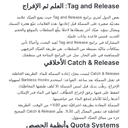
Tag and Release: العلم ثم الإفراج
بعض الدول تُجري برامج Tag and Release حيث يضع الصيّاد علامة
معدنيّة صغيرة على السمكة قبل إعادتها. هذه العلامات تتبّع هجرة السمك
ومعدّل نموّه. صيّاد آخر يصطادها لاحقًا يبلّغ السلطات بالموقع والحجم
الجديد، فتنبني قاعدة بيانات علميّة.
المشاركة في برامج Tag and Release تُفيد البحث، وأحيانًا تأتي
بمكافآت ماليّة بسيطة من السلطات. هي طريقة الصيّاد الترفيهي
للمساهمة في علم البحار. سل عن البرامج المتاحة في منطقتك.
Catch & Release الأخلاقي
Catch & Release ليست مجرّد إعادة السمكة للماء. الطريقة الخاطئة
قد تقتل السمكة بعد ساعة. القواعد: استخدم Barbless Hooks لسهولة
الإخراج، رطّب يديك قبل لمس السمكة (لا تُتلف طبقتها المخاطيّة)،
اضغط على فمها برفق لإخراج الخطّاف، ابقها في الماء قدر الإمكان،
أعدها رأسًا للأمام لتدفع الماء عبر خياشيمها.
السمكة المعادة بطريقة احترافيّة تنجو 90%+ من الوقت. الطريقة
الخاطئة قد تنقص المعدّل إلى 30%. تعلّم Catch & Release الصحيح
جزء من ميثاق الصيّاد المسؤول.
Quota Systems وأنظمة الحصص