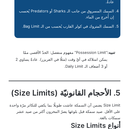
عادةً.
السمك المسروق من جانب الـ Sharks أو Predators يُحسب
إن أُخرج من الماء.
السمك المتروك في كولر القارب يُحسب من الـ Bag Limit.
تنبيه:
“Possession Limit” مفهوم منفصل: الحدّ الأقصى ممّا
يمكن امتلاكه في أيّ وقت (مثلًا في الفريزر). عادةً يساوي 2
أو 3 أضعاف الـ Daily Limit.
5. الأحجام القانونيّة (Size Limits)
Size Limit يضمن أن السمكة عاشت طويلًا بما يكفي للتكاثر مرّة واحدة
على الأقل. صيد سمكة قبل بلوغها يضرّ المخزون أكثر من صيد عشر
سمكات بالغة.
أنواع Size Limits