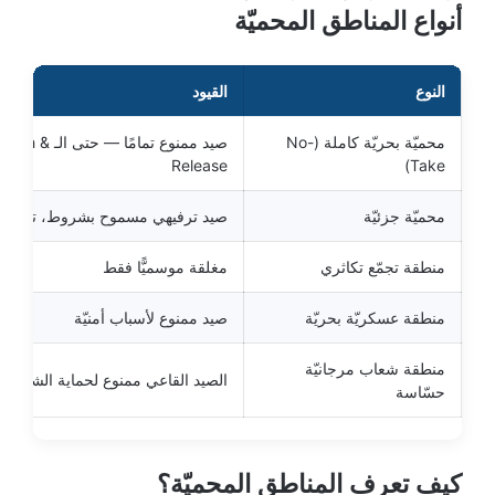
أنواع المناطق المحميّة
النوع
القيود
محميّة بحريّة كاملة (No-
صيد ممنوع تمامًا — حتى الـ tch
Release
Take)
محميّة جزئيّة
صيد ترفيهي مسموح بشروط، تجاري 
منطقة تجمّع تكاثري
مغلقة موسميًّا فقط
منطقة عسكريّة بحريّة
صيد ممنوع لأسباب أمنيّة
منطقة شعاب مرجانيّة
الصيد القاعي ممنوع لحماية الشعاب
حسّاسة
كيف تعرف المناطق المحميّة؟