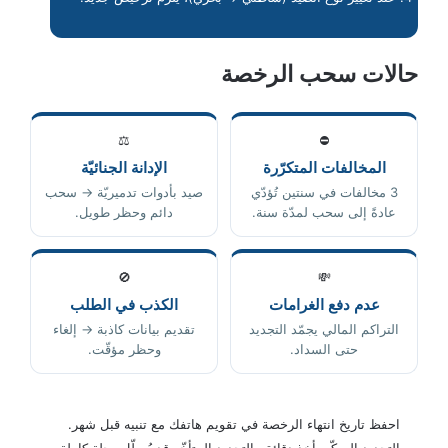
حالات سحب الرخصة
⚖️
⛔
المخالفات المتكرّرة
الإدانة الجنائيّة
3 مخالفات في سنتين تُؤدّي
صيد بأدوات تدميريّة → سحب
عادةً إلى سحب لمدّة سنة.
دائم وحظر طويل.
🚫
💸
عدم دفع الغرامات
الكذب في الطلب
التراكم المالي يجمّد التجديد
تقديم بيانات كاذبة → إلغاء
حتى السداد.
وحظر مؤقّت.
احفظ تاريخ انتهاء الرخصة في تقويم هاتفك مع تنبيه قبل شهر.