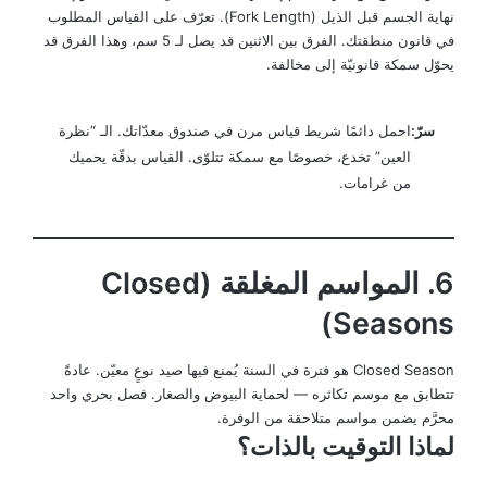
نهاية الجسم قبل الذيل (Fork Length). تعرّف على القياس المطلوب
في قانون منطقتك. الفرق بين الاثنين قد يصل لـ 5 سم، وهذا الفرق قد
يحوّل سمكة قانونيّة إلى مخالفة.
سرّ:
احمل دائمًا شريط قياس مرن في صندوق معدّاتك. الـ “نظرة
العين” تخدع، خصوصًا مع سمكة تتلوّى. القياس بدقّة يحميك
من غرامات.
6. المواسم المغلقة (Closed
Seasons)
Closed Season هو فترة في السنة يُمنع فيها صيد نوعٍ معيّن. عادةً
تتطابق مع موسم تكاثره — لحماية البيوض والصغار. فصل بحري واحد
محرَّم يضمن مواسم متلاحقة من الوفرة.
لماذا التوقيت بالذات؟