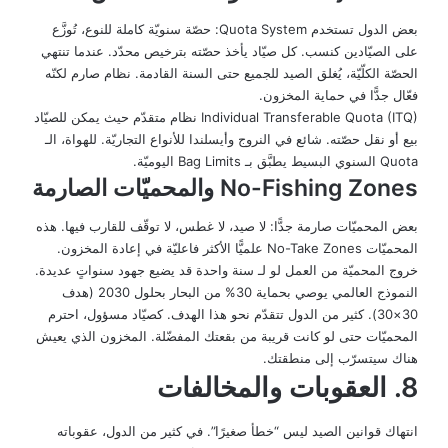
بعض الدول تستخدم Quota System: حصّة سنويّة كاملة للنوع، تُوزَّع
على الصيّادين كنسب. كل صيّاد يأخذ حصّته بترخيص محدّد. عندما تنتهي
الحصّة الكلّيّة، يُغلق الصيد للجميع حتى السنة القادمة. نظام صارم لكنّه
فعّال جدًّا في حماية المخزون.
Individual Transferable Quota (ITQ) نظام متقدّم حيث يمكن للصيّاد
بيع أو نقل حصّته. شائع في النروج وأيسلندا للأنواع التجاريّة. للهواة، الـ
Quota السنوي البسيط يطبَّق بـ Bag Limits اليوميّة.
No-Fishing Zones والمحميّات الصارمة
بعض المحميّات صارمة جدًّا: لا صيد، لا غطس، لا توقّف للقارب فيها. هذه
المحميّات No-Take Zones علميًّا الأكثر فاعليّة في إعادة المخزون.
خروج المحميّة من العمل لو لـ سنة واحدة قد يضيع جهود سنواتٍ عديدة.
النموذج العالمي يوصي بحماية 30% من البحار بحلول 2030 (هدف
30×30). كثير من الدول تتقدّم نحو هذا الهدف. كصيّاد مسؤول، احترم
المحميّات حتى لو كانت قريبة من بقعتك المفضّلة. المخزون الذي يعيش
هناك سيتسرّب إلى منطقتك.
8. العقوبات والمخالفات
انتهاك قوانين الصيد ليس “خطأ صغيرًا”. في كثير من الدول، عقوباته