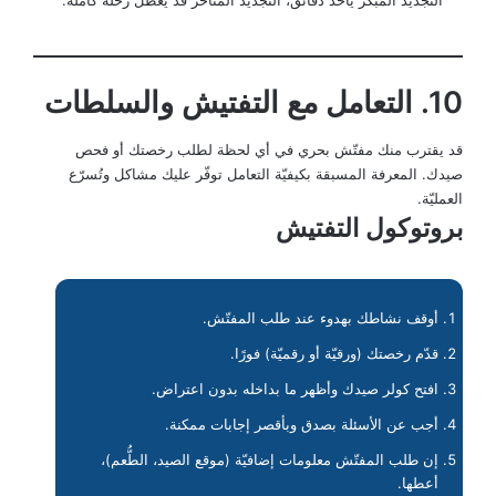
التجديد المبكّر يأخذ دقائق، التجديد المتأخّر قد يُعطّل رحلة كاملة.
10. التعامل مع التفتيش والسلطات
قد يقترب منك مفتّش بحري في أي لحظة لطلب رخصتك أو فحص
صيدك. المعرفة المسبقة بكيفيّة التعامل توفّر عليك مشاكل وتُسرّع
العمليّة.
بروتوكول التفتيش
أوقف نشاطك بهدوء عند طلب المفتّش.
قدّم رخصتك (ورقيّة أو رقميّة) فورًا.
افتح كولر صيدك وأظهر ما بداخله بدون اعتراض.
أجب عن الأسئلة بصدق وبأقصر إجابات ممكنة.
إن طلب المفتّش معلومات إضافيّة (موقع الصيد، الطُّعم)،
أعطها.