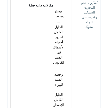
يُقدّرون حجم
مقالات ذات صلة
المخزون
Size
السمكي
Limits
وقدرته على
—
التجدّد
سنويًّا.
الدليل
الكامل
لحدود
أحجام
الأسماك
في
الصيد
القانوني
رخصة
الصيد
للهواة
—
الدليل
الكامل
للإصدار