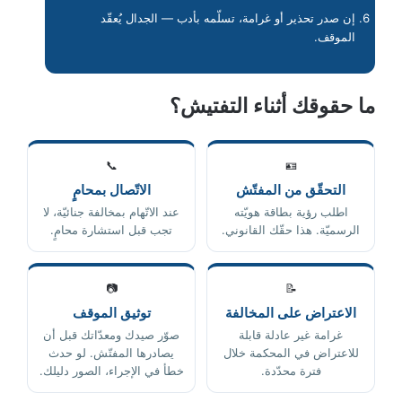
إن صدر تحذير أو غرامة، تسلّمه بأدب — الجدال يُعقّد
الموقف.
ما حقوقك أثناء التفتيش؟
📞
🪪
التحقّق من المفتّش
الاتّصال بمحامٍ
اطلب رؤية بطاقة هويّته
عند الاتّهام بمخالفة جنائيّة، لا
الرسميّة. هذا حقّك القانوني.
تجب قبل استشارة محامٍ.
📷
📝
الاعتراض على المخالفة
توثيق الموقف
غرامة غير عادلة قابلة
صوّر صيدك ومعدّاتك قبل أن
للاعتراض في المحكمة خلال
يصادرها المفتّش. لو حدث
فترة محدّدة.
خطأ في الإجراء، الصور دليلك.