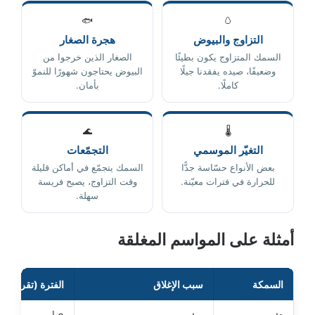
🐟
🥚
التزاوج والبيوض
هجرة الصغار
السمك المتزاوج يكون بطيئًا
الصغار الذين خرجوا من
وضعيفًا، صيده يفقدنا جيلًا
البيوض يحتاجون شهورًا للنموّ
كاملًا.
بأمان.
🌊
🌡️
التغيّر الموسمي
التجمّعات
بعض الأنواع حسّاسة جدًّا
السمك يتجمّع في أماكن قليلة
للحرارة في فترات معيّنة.
وقت التزاوج، يصبح فريسة
سهلة.
أمثلة على المواسم المغلقة
السمكة
سبب الإغلاق
الفترة (تقريبيّة)