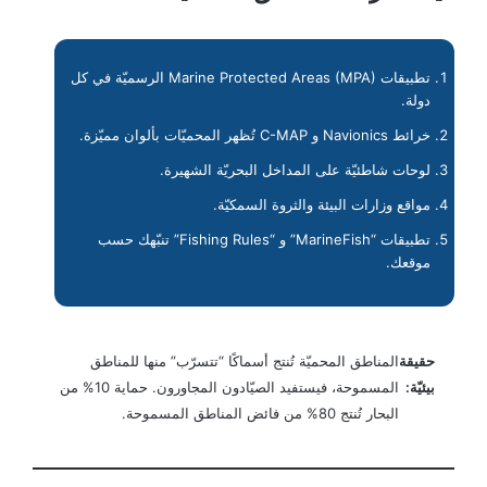
تطبيقات Marine Protected Areas (MPA) الرسميّة في كل
دولة.
خرائط Navionics و C-MAP تُظهر المحميّات بألوان مميّزة.
لوحات شاطئيّة على المداخل البحريّة الشهيرة.
مواقع وزارات البيئة والثروة السمكيّة.
تطبيقات “MarineFish” و “Fishing Rules” تنبّهك حسب
موقعك.
حقيقة
المناطق المحميّة تُنتج أسماكًا “تتسرّب” منها للمناطق
بيئيّة:
المسموحة، فيستفيد الصيّادون المجاورون. حماية 10% من
البحار تُنتج 80% من فائض المناطق المسموحة.