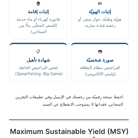
🏠
🪪
إثبات الهويّة
إثبات إقامة
هويّة وطنيّة، جواز سفر، أو
فاتورة كهرباء أو ماء حديثة
رخصة قيادة سارية.
(للسعر المحلّي بدلًا من
السياحي).
📋
📷
صورة شخصيّة
شهادة تأهيل
للتراخيص بنظام البطاقة
لبعض التراخيص الخاصّة
(وليس الإلكتروني).
(Spearfishing، Big Game).
احفظ نسخة رقميّة من رخصتك في الإيميل وفي تطبيقات التخزين
السحابي. فقدانها لا يستوجب الانقطاع عن الصيد.
Maximum Sustainable Yield (MSY)