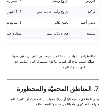
قاروص
تزاوج ربيعي
3 أشهر ربيعًا
كركند
تزاوج وأنثى حاملة بيض
5–6 أشهر
دنيس أحمر
تجمّع تكاثر
8 أسابيع شتاءً
سلمون
هجرة تكاثر للنهر
متغيّرة حسب الن
قاعدة
راجع المواسم المغلقة كل بداية شهر. القوانين تتغيّر سنويًّا
عمليّة:
حسب نتائج الدراسات. ما كان مسموحًا العام الماضي قد
يكون ممنوعًا اليوم.
7. المناطق المحميّة والمحظورة
بعض المناطق محميّة كلّيًّا أو جزئيًّا لأسباب بيئيّة، علميّة، أو تكاثريّة. الصيد
فيها مخالفة كبرى، وأحيانًا جريمة بحقّ البيئة العامّة.