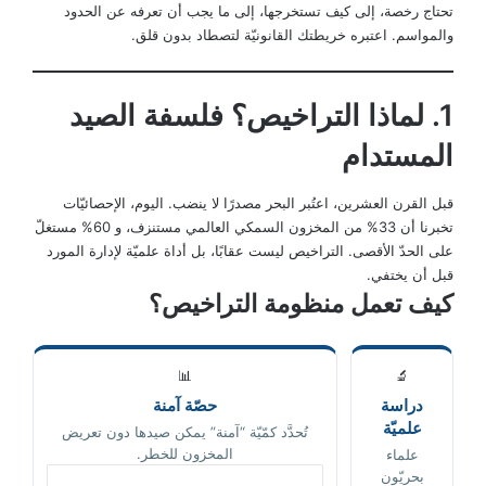
تحتاج رخصة، إلى كيف تستخرجها، إلى ما يجب أن تعرفه عن الحدود
والمواسم. اعتبره خريطتك القانونيّة لتصطاد بدون قلق.
1. لماذا التراخيص؟ فلسفة الصيد
المستدام
قبل القرن العشرين، اعتُبر البحر مصدرًا لا ينضب. اليوم، الإحصائيّات
تخبرنا أن 33% من المخزون السمكي العالمي مستنزف، و 60% مستغلّ
على الحدّ الأقصى. التراخيص ليست عقابًا، بل أداة علميّة لإدارة المورد
قبل أن يختفي.
كيف تعمل منظومة التراخيص؟
📊
🔬
دراسة
حصّة آمنة
علميّة
تُحدَّد كمّيّة “آمنة” يمكن صيدها دون تعريض
المخزون للخطر.
علماء
بحريّون