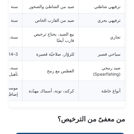
ترفيهي شاطئي
صيد من الشاطئ والصخور
سنة
ترفيهي بحري
صيد من القارب الخاص
سنة
بيع الصيد، يحتاج ترخيص
تجاري
سنة، يجدَّد س
قارب أيضًا
سياحي قصير
للزوّار، صلاحيّة قصيرة
3–14 يومًا
صيد رمحي
سنة، قد يح
الغطس مع رمح
(Spearfishing)
تأهيل
موسمي، ر
أنواع خاصّة
كركند، تونة، أسماك مهدّدة
إضافيّة
من معفىً من الترخيص؟