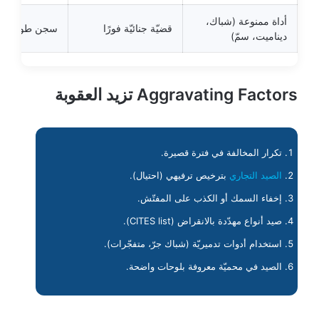
أداة ممنوعة (شباك،
قضيّة جنائيّة فورًا
سجن طويل
ديناميت، سمّ)
Aggravating Factors تزيد العقوبة
تكرار المخالفة في فترة قصيرة.
الصيد التجاري
بترخيص ترفيهي (احتيال).
إخفاء السمك أو الكذب على المفتّش.
صيد أنواع مهدّدة بالانقراض (CITES list).
استخدام أدوات تدميريّة (شباك جرّ، متفجّرات).
الصيد في محميّة معروفة بلوحات واضحة.