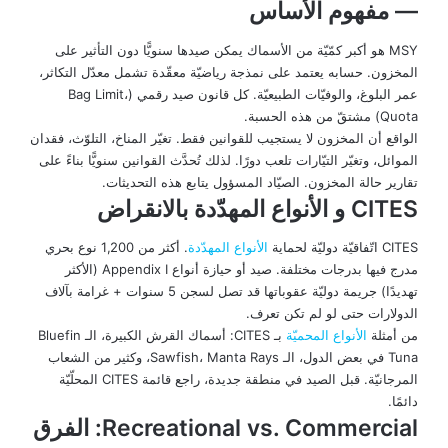
— مفهوم الأساس
MSY هو أكبر كمّيّة من الأسماك يمكن صيدها سنويًّا دون التأثير على
المخزون. حسابه يعتمد على نمذجة رياضيّة معقّدة تشمل معدّل التكاثر،
عمر البلوغ، والوفيّات الطبيعيّة. كل قانون صيد رقمي (Bag Limit،
Quota) مشتقّ من هذه الحسبة.
الواقع أن المخزون لا يستجيب للقوانين فقط. تغيّر المناخ، التلوّث، فقدان
الموائل، وتغيّر التيّارات تلعب دورًا. لذلك تُحدَّث القوانين سنويًّا بناءً على
تقارير حالة المخزون. الصيّاد المسؤول يتابع هذه التحديثات.
CITES و الأنواع المهدّدة بالانقراض
CITES اتّفاقيّة دوليّة لحماية
الأنواع المهدّدة
. أكثر من 1,200 نوع بحري
مدرج فيها بدرجات مختلفة. صيد أو حيازة أنواع Appendix I (الأكثر
تهديدًا) جريمة دوليّة عقوباتها قد تصل لسجن 5 سنوات + غرامة بآلاف
الدولارات حتى لو لم تكن تعرف.
من أمثلة
الأنواع المحميّة
بـ CITES: أسماك القرش الكبيرة، الـ Bluefin
Tuna في بعض الدول، الـ Sawfish، Manta Rays، وكثير من الشعاب
المرجانيّة. قبل الصيد في منطقة جديدة، راجع قائمة CITES المحلّيّة
دائمًا.
Recreational vs. Commercial: الفرق