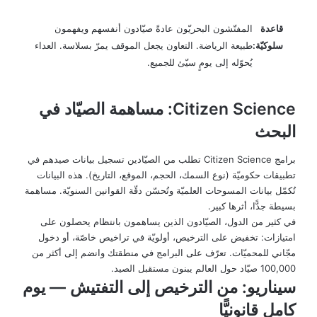
قاعدة
المفتّشون البحريّون عادةً صيّادون أنفسهم ويفهمون
سلوكيّة:
طبيعة الرياضة. التعاون يجعل الموقف يمرّ بسلاسة. العداء
يُحوّله إلى يومٍ سيّئ للجميع.
Citizen Science: مساهمة الصيّاد في
البحث
برامج Citizen Science تطلب من الصيّادين تسجيل بيانات صيدهم في
تطبيقات حكوميّة (نوع السمك، الحجم، الموقع، التاريخ). هذه البيانات
تُكمّل بيانات المسوحات العلميّة وتُحسّن دقّة القوانين السنويّة. مساهمة
بسيطة جدًّا، أثرها كبير.
في كثير من الدول، الصيّادون الذين يساهمون بانتظام يحصلون على
امتيازات: تخفيض على الترخيص، أولويّة في تراخيص خاصّة، أو دخول
مجّاني للمحميّات. تعرّف على البرامج في منطقتك وانضم إلى أكثر من
100,000 صيّاد حول العالم يبنون مستقبل الصيد.
سيناريو: من الترخيص إلى التفتيش — يوم
كامل قانونيًّا