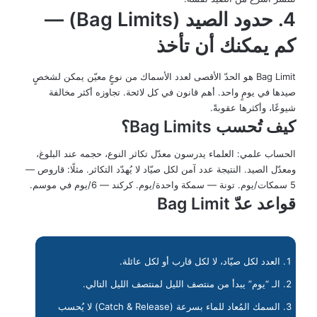
4. حدود الصيد (Bag Limits) —
كم يمكنك أن تأخذ
Bag Limit هو الحدّ الأقصى لعدد الأسماك من نوعٍ معيّن يمكن لشخصٍ
صيدها في يومٍ واحد. أهم قانون في كل لائحة. تجاوزه أكثر مخالفة
شيوعًا، وأكثرها عقوبةً.
كيف تُحسب Bag Limits؟
الحساب علمي: العلماء يدرسون معدّل تكاثر النوع، حجمه عند البلوغ،
ومعدّل الصيد. النتيجة عدد آمن لكل صيّاد لا يُهدّد التكاثر. مثلًا: قاروص —
5 سمكات/يوم. تونة — سمكة واحدة/يوم. كركند — 6/يوم في موسم.
قواعد عدّ Bag Limit
العدد لكل صيّاد، لا لكل قارب أو لكل عائلة.
الـ “يوم” يبدأ من منتصف الليل لمنتصف الليل التالي.
السمك المُعاد للماء بسرعة (Catch & Release) لا يُحسب