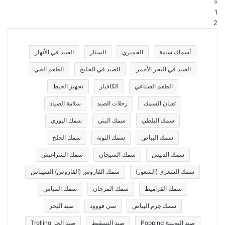
«
1
2
أسماك سامة
الجمبري
السنار
الصيد في الأنهار
الصيد في البحر الأحمر
الصيد في الخليج
الطعم الحي
الطعم الصناعي
الكافيار
تجهيز الخيط
ثعبان السمك
رحلات الصيد
سلامة الصياد
سمك البلطي
سمك البني
سمك البوري
سمك البياض
سمك التونة
سمك الجلخ
سمك الدنيس
سمك السيجان
سمك الشراغيش
سمك الشعري (الشعور)
سمك القاروس (القاروس) السيباس
سمك القراميط
سمك المرجان
سمك المياس
سمك جرم البياض
سي فووود
صيد البحر
صيد البوبينج Popping
صيد التسقيط
صيد الجر Trolling