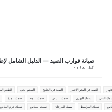
صيانة قوارب الصيد — الدليل الشامل لإط
أكمل القراءة »
نهار
الصيد في البحر الأحمر
الصيد في الخليج
الطعم الحي
الطعم الص
مك البني
سمك البوري
سمك البياض
سمك التونة
سمك الجلخ
باس
سمك القراميط
سمك المرجان
سمك المياس
سمك جرم البياض