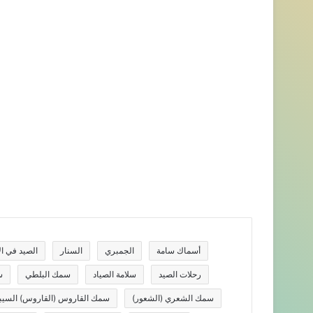
أسماك سامة
الجمبري
السنار
الصيد في الأ
رحلات الصيد
سلامة الصياد
سمك البلطي
س
سمك الشعري (الشعور)
سمك القاروس (القاروس) السي