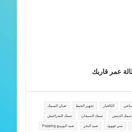
الة عمر قاربك
ناعي
الكافيار
تجهيز الخيط
ثعبان السمك
سمك الدنيس
سمك السيجان
سمك الشراغيش
سي فووود
صيد البحر
صيد البوبينج Popping