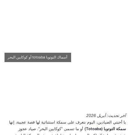
أسماك التوتوبا totoaba أو كوكايين البحر
آخر تحديث: أبريل 2026
يا أحبتي الصيادين، اليوم نتعرف على سمكة استثنائية لها قصة عجيبة، إنها
سمكة التوتوبا (Totoaba)
أو ما تسمى “كوكايين البحر”. صياد عجوز