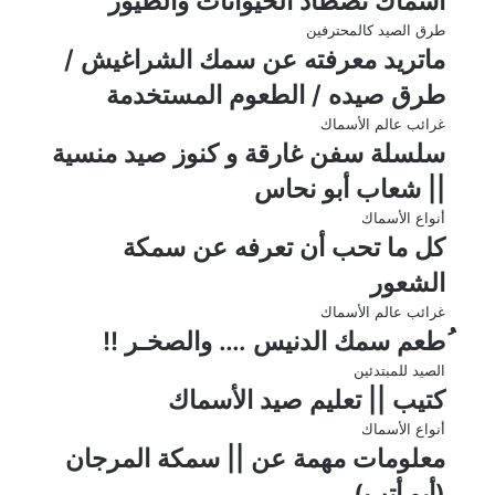
أسماك تصطاد الحيوانات والطيور
طرق الصيد كالمحترفين
ماتريد معرفته عن سمك الشراغيش /
طرق صيده / الطعوم المستخدمة
غرائب عالم الأسماك
سلسلة سفن غارقة و كنوز صيد منسية
|| شعاب أبو نحاس
أنواع الأسماك
كل ما تحب أن تعرفه عن سمكة
الشعور
غرائب عالم الأسماك
ُطعم سمك الدنيس …. والصخـر !!
الصيد للمبتدئين
كتيب || تعليم صيد الأسماك
أنواع الأسماك
معلومات مهمة عن || سمكة المرجان
(أبو أتب)