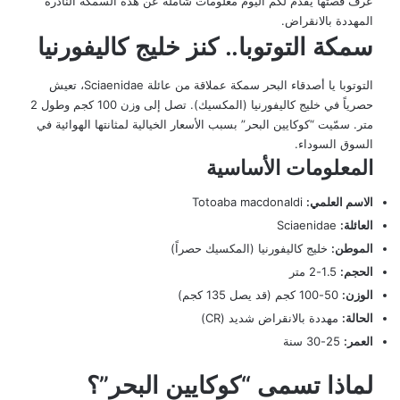
عرف قصتها يقدّم لكم اليوم معلومات شاملة عن هذه السمكة النادرة
المهددة بالانقراض.
سمكة التوتوبا.. كنز خليج كاليفورنيا
التوتوبا يا أصدقاء البحر سمكة عملاقة من عائلة Sciaenidae، تعيش
حصرياً في خليج كاليفورنيا (المكسيك). تصل إلى وزن 100 كجم وطول 2
متر. سمّيت “كوكايين البحر” بسبب الأسعار الخيالية لمثانتها الهوائية في
السوق السوداء.
المعلومات الأساسية
الاسم العلمي:
Totoaba macdonaldi
العائلة:
Sciaenidae
الموطن:
خليج كاليفورنيا (المكسيك حصراً)
الحجم:
1.5-2 متر
الوزن:
50-100 كجم (قد يصل 135 كجم)
الحالة:
مهددة بالانقراض شديد (CR)
العمر:
25-30 سنة
لماذا تسمى “كوكايين البحر”؟