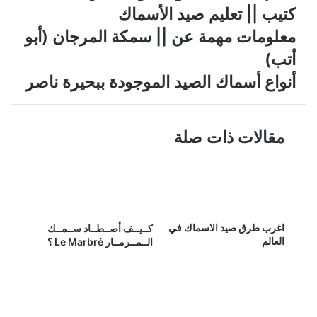
كتيب || تعليم صيد الأسماك
معلومات مهمة عن || سمكة المرجان (أبو
أتب)
أنواع أسماك الصيد الموجودة ببحيرة ناصر
مقالات ذات صلة
اغرب طرق صيد الاسماك في
كــيــف أصــطــاد ســمــك
العالم
الــمــرمــار Le Marbré ؟