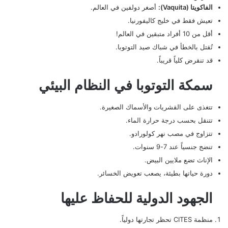
الفاكويتا (Vaquita):
أصغر دولفين في العالم.
تعيش فقط في خليج كاليفورنيا.
أقل من 10 أفراد متبقين في العالم!
تُقتل بالخطأ في شباك صيد التوتوبا.
قد تنقرض كلياً قريباً.
سمكة التوتوبا في النظام البيئي
تتغذى على القشريات والأسماك الصغيرة.
تتنقل بحسب درجة حرارة الماء.
تتزاوج في مصب نهر كولورادو.
تنضج جنسياً عند 7-9 سنوات.
الإناث تضع ملايين البيض.
دورة حياتها بطيئة، يصعب تعويض الخسائر.
الجهود الدولية للحفاظ عليها
منظمة CITES تحظر تجارتها دولياً.