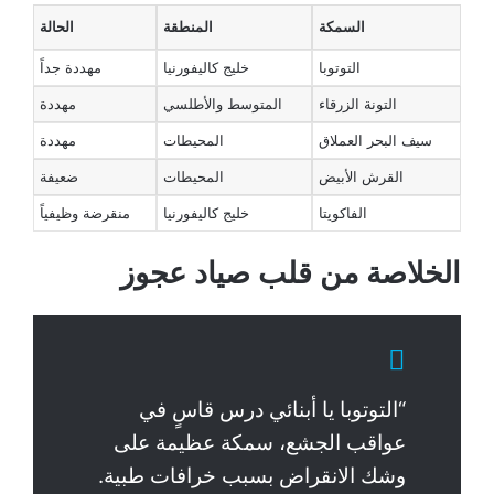
السمكة
المنطقة
الحالة
التوتوبا
خليج كاليفورنيا
مهددة جداً
التونة الزرقاء
المتوسط والأطلسي
مهددة
سيف البحر العملاق
المحيطات
مهددة
القرش الأبيض
المحيطات
ضعيفة
الفاكويتا
خليج كاليفورنيا
منقرضة وظيفياً
الخلاصة من قلب صياد عجوز
“التوتوبا يا أبنائي درس قاسٍ في
عواقب الجشع، سمكة عظيمة على
وشك الانقراض بسبب خرافات طبية.