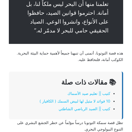
تعلمنا منها أن البحر ليس ملكاً لنا، بل
أمانة. احترموا قوانين الصيد، حافظوا
على الأنواع، وانشروا الوعي. الصياد
الحقيقي حامي للبحر لا مدمّر له.”
هذه قصة التوتوبا، أتمنى أن تنبهنا جميعاً لأهمية حماية البيئة البحرية.
الكوكب أمانة، فلنحافظ عليه.
📚 مقالات ذات صلة
كتيب || تعليم صيد الأسماك
10 فوائد لا مثيل لها لبيض السمك ( الكافيار )
كتيب || الصيد الرياضي الشاطئي
تظل قصة سمكة التوتوبا درساً مؤلماً عن خطر الجشع البشري على
التنوع البيولوجي البحري.