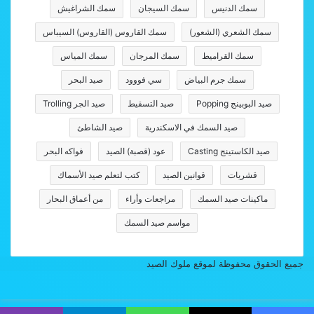
سمك الدنيس
سمك السيجان
سمك الشراغيش
سمك الشعري (الشعور)
سمك القاروس (القاروس) السيباس
سمك القراميط
سمك المرجان
سمك المياس
سمك جرم البياض
سي فووود
صيد البحر
صيد البوبينج Popping
صيد التسقيط
صيد الجر Trolling
صيد السمك في الاسكندرية
صيد الشاطئ
صيد الكاستينج Casting
عود (قصبة) الصيد
فواكه البحر
قشريات
قوانين الصيد
كتب لتعلم صيد الأسماك
ماكينات صيد السمك
مراجعات وأراء
من أعماق البحار
مواسم صيد السمك
جميع الحقوق محفوظة لموقع ملوك الصيد