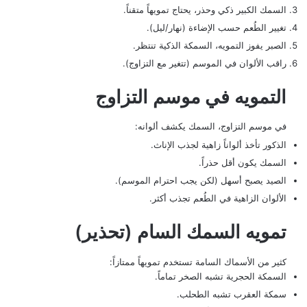
السمك الكبير ذكي وحذر، يحتاج تمويهاً متقناً.
تغيير الطُعم حسب الإضاءة (نهار/ليل).
الصبر يفوز التمويه، السمكة الذكية تنتظر.
راقب الألوان في الموسم (تتغير مع التزاوج).
التمويه في موسم التزاوج
في موسم التزاوج، السمك يكشف ألوانه:
الذكور تأخذ ألواناً زاهية لجذب الإناث.
السمك يكون أقل حذراً.
الصيد يصبح أسهل (لكن يجب احترام الموسم).
الألوان الزاهية في الطُعم تجذب أكثر.
تمويه السمك السام (تحذير)
كثير من الأسماك السامة تستخدم تمويهاً ممتازاً:
السمكة الحجرية تشبه الصخر تماماً.
سمكة العقرب تشبه الطحلب.