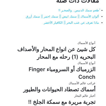
مقالات ذات صلة
ُطعم سمك الدنيس . والصخـر !!
ألوان الأسماك || سمك ابيض || سمك احمر || سمك أزرق
ماذا تعرف عن عنب البحر || الكافيار الأخضر
أنواع الأسماك
كل شيئ عن انواع المحار والأصداف
البحريه (1) رحله مع المحار
أنواع الأسماك
الزرمباك أو السرومباء Finger
Conch
غرائب عالم الأسماك
أسماك تصطاد الحيوانات والطيور
أخبار عالم البحار
تجربة مريرة مع سمكة الجلخ !!