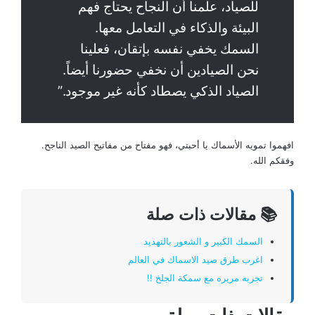
للصياد، علمنا أن النجاح يحتاج فهم
البيئة والذكاء في التعامل معها.
السمك يخفي نفسه بإتقان، فعلينا
نحن الصيادين أن نخفي حضورنا أيضاً.
الصياد الذكي يصطاد كأنه غير موجود.”
افهموا تمويه الأسماك يا أحبتي، فهو مفتاح من مفاتيح الصيد الناجح.
وفقكم الله.
📚 مقالات ذات صلة
السمك الكبير و الشعور بالتهديد
اغرب طرق صيد الاسماك في العالم
تجربه مريره مع سمكة الجلخ !!