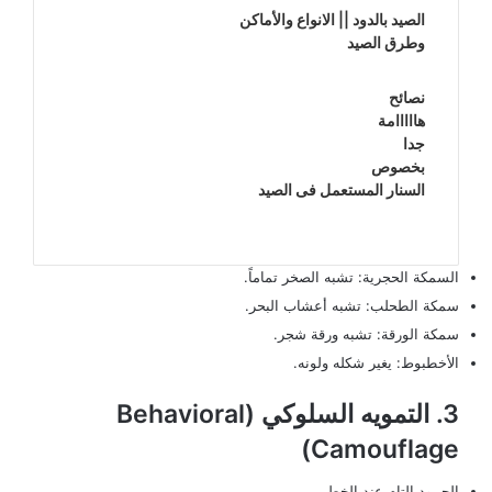
الصيد بالدود || الانواع والأماكن
وطرق الصيد
نصائح
هااااامة
جدا
بخصوص
السنار المستعمل فى الصيد
السمكة الحجرية: تشبه الصخر تماماً.
سمكة الطحلب: تشبه أعشاب البحر.
سمكة الورقة: تشبه ورقة شجر.
الأخطبوط: يغير شكله ولونه.
3. التمويه السلوكي (Behavioral
Camouflage)
الجمود التام عند الخطر.