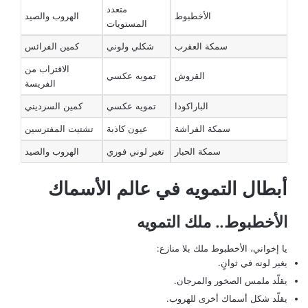
متعدد
الأخطبوط
الهروب والصيد
المستويات
سمكة العقرب
شكلي ولوني
كمين الفرائس
الاقتراب من
القروش
تمويه عكسي
الفريسة
الباراكودا
تمويه عكسي
كمين السرديني
سمكة الفراشة
عيون كاذبة
تشتيت المفترسين
سمكة الحبار
تغير لوني فوري
الهروب والصيد
أبطال التمويه في عالم الأسماك
الأخطبوط.. ملك التمويه
يا إخواني، الأخطبوط ملك بلا منازع:
يغير لونه في ثوانٍ.
يقلّد ملمس الصخور والمرجان.
يقلّد شكل أسماك أخرى للهروب.