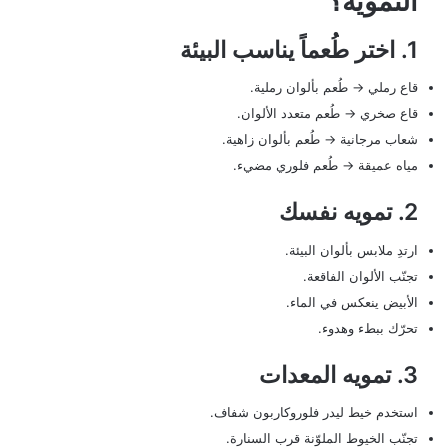
التمويه؟
1. اختر طُعماً يناسب البيئة
قاع رملي → طُعم بألوان رملية.
قاع صخري → طُعم متعدد الألوان.
شعاب مرجانية → طُعم بألوان زاهية.
مياه عميقة → طُعم فلوري مضيء.
2. تمويه نفسك
ارتدِ ملابس بألوان البيئة.
تجنّب الألوان الفاقعة.
الأبيض ينعكس في الماء.
تحرّك ببطء وهدوء.
3. تمويه المعدات
استخدم خيط ليدر فلوروكاربون شفاف.
تجنّب الخيوط الملوّنة قرب السنارة.