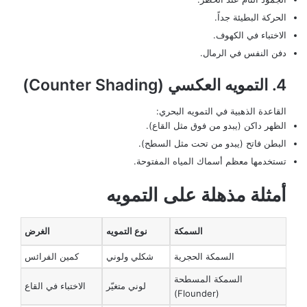
الحركة البطيئة جداً.
الاختباء في الكهوف.
دفن النفس في الرمال.
4. التمويه العكسي (Counter Shading)
القاعدة الذهبية في التمويه البحري:
الظهر داكن (يبدو من فوق مثل القاع).
البطن فاتح (يبدو من تحت مثل السطح).
تستخدمها معظم أسماك المياه المفتوحة.
أمثلة مذهلة على التمويه
السمكة
نوع التمويه
الغرض
السمكة الحجرية
شكلي ولوني
كمين الفرائس
السمكة المسطحة
لوني متغيّر
الاختباء في القاع
(Flounder)