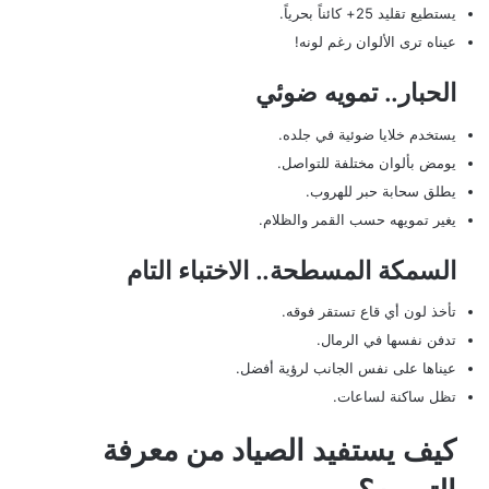
يستطيع تقليد 25+ كائناً بحرياً.
عيناه ترى الألوان رغم لونه!
الحبار.. تمويه ضوئي
يستخدم خلايا ضوئية في جلده.
يومض بألوان مختلفة للتواصل.
يطلق سحابة حبر للهروب.
يغير تمويهه حسب القمر والظلام.
السمكة المسطحة.. الاختباء التام
تأخذ لون أي قاع تستقر فوقه.
تدفن نفسها في الرمال.
عيناها على نفس الجانب لرؤية أفضل.
تظل ساكنة لساعات.
كيف يستفيد الصياد من معرفة