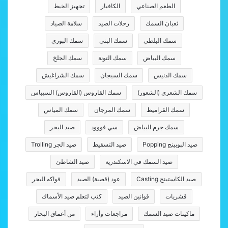
الطعم الصناعي
الكافيار
تجهيز الخيط
ثعبان السمك
رحلات الصيد
سلامة الصياد
سمك البلطي
سمك البني
سمك البوري
سمك البياض
سمك التونة
سمك الجلخ
سمك الدنيس
سمك السيجان
سمك الشراغيش
سمك الشعري (الشعور)
سمك القاروس (القاروس) السيباس
سمك القراميط
سمك المرجان
سمك المياس
سمك جرم البياض
سي فووود
صيد البحر
صيد البوبينج Popping
صيد التسقيط
صيد الجر Trolling
صيد السمك في الاسكندرية
صيد الشاطئ
صيد الكاستينج Casting
عود (قصبة) الصيد
فواكه البحر
قشريات
قوانين الصيد
كتب لتعلم صيد الأسماك
ماكينات صيد السمك
مراجعات وأراء
من أعماق البحار