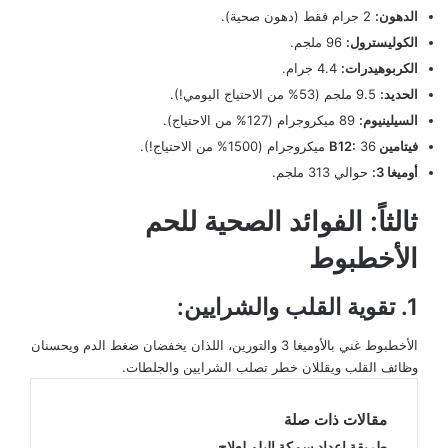
الدهون:
2 جرام فقط (دهون صحية).
الكوليسترول:
96 ملجم.
الكربوهيدرات:
4.4 جرام.
الحديد:
9.5 ملجم (53% من الاحتياج اليومي!).
السيلينيوم:
89 ميكروجرام (127% من الاحتياج).
فيتامين B12:
36 ميكروجرام (1500% من الاحتياج!).
أوميغا 3:
حوالي 313 ملجم.
ثالثاً: الفوائد الصحية للحم
الأخطبوط
1. تقوية القلب والشرايين:
الأخطبوط غني بالأوميغا 3 والتورين، اللذان يخفضان ضغط الدم ويحسنان
وظائف القلب ويقللان خطر تصلب الشرايين والجلطات.
مقالات ذات صلة
طريقة اعداد سمكة البلم لعلاج