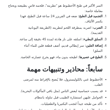
السر الأكبر في طبخ الأخطبوط هو “تطريته”، فلحمه قاسٍ بطبيعته ويحتاج
معاملة خاصة:
التجميد قبل الطبخ:
ضعه في الفريزر 24 ساعة قبل الطبخ، فهذا
يكسر الألياف.
الضرب:
اضربه بمطرقة اللحم لتطريته (الطريقة اليونانية
القديمة).
السلق البطيء:
اسلقه على نار هادئة لمدة 45 دقيقة إلى ساعة.
إضافة الفلين:
سر إيطالي قديم، أضف قطعة فلين للماء أثناء
السلق!
الطبخ في عصيرها:
اطبخه بدون ماء، فهو يخرج عصارته الخاصة.
سابعاً: محاذير وتنبيهات مهمة
الأخطبوط غني بالكوليسترول، فلا يُنصح بالإفراط منه لمرضى
القلب.
قد يسبب حساسية لبعض الناس (مثل باقي المأكولات البحرية).
الحوامل عليهن استشارة الطبيب قبل تناوله بانتظام.
تأكد من طبخه جيداً لتجنب البكتيريا والطفيليات.