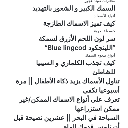
مختارات صياد عجوز
السمك الكبير و الشعور بالتهديد
أنواع الأسماك
كيف تميز الاسماك الطازجة
كبسولة بحرية
سر لون اللحم الأزرق لسمكة
“اللينجكود Blue lingcod”
أنواع طعوم السمك
كيف تجذب الكلماري و السيبيا
للشاطئ
تناول الأسماك يزيد ذكاء الأطفال || مرة
أسبوعيا تكفي
تعرف على أنواع الاسماك الممكن/غير
ممكن استزراعها
السباحة في البحر || عشرين نصيحة قبل
أن تلمس قدمك الماء