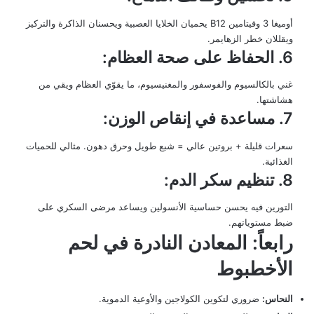
أوميغا 3 وفيتامين B12 يحميان الخلايا العصبية ويحسنان الذاكرة والتركيز
ويقللان خطر الزهايمر.
6. الحفاظ على صحة العظام:
غني بالكالسيوم والفوسفور والمغنيسيوم، ما يقوّي العظام ويقي من
هشاشتها.
7. مساعدة في إنقاص الوزن:
سعرات قليلة + بروتين عالي = شبع طويل وحرق دهون. مثالي للحميات
الغذائية.
8. تنظيم سكر الدم:
التورين فيه يحسن حساسية الأنسولين ويساعد مرضى السكري على
ضبط مستوياتهم.
رابعاً: المعادن النادرة في لحم
الأخطبوط
النحاس:
ضروري لتكوين الكولاجين والأوعية الدموية.