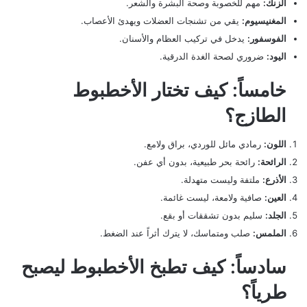
الزنك:
مهم للخصوبة وصحة البشرة والشعر.
المغنيسيوم:
يقي من تشنجات العضلات ويهدئ الأعصاب.
الفوسفور:
يدخل في تركيب العظام والأسنان.
اليود:
ضروري لصحة الغدة الدرقية.
خامساً: كيف تختار الأخطبوط
الطازج؟
اللون:
رمادي مائل للوردي، براق ولامع.
الرائحة:
رائحة بحر طبيعية، بدون أي عفن.
الأذرع:
ملتفة وليست متهدلة.
العين:
صافية ولامعة، ليست غائمة.
الجلد:
سليم بدون تشققات أو بقع.
الملمس:
صلب ومتماسك، لا يترك أثراً عند الضغط.
سادساً: كيف تطبخ الأخطبوط ليصبح
طرياً؟