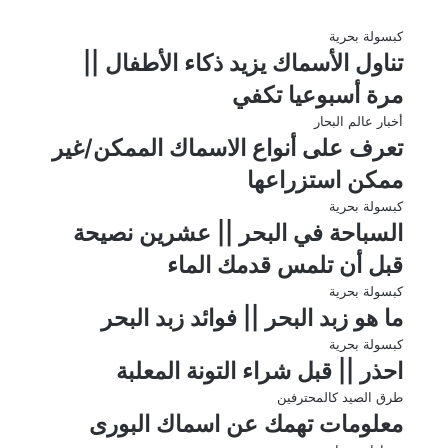
كبسولة بحرية
تناول الأسماك يزيد ذكاء الأطفال ||
مرة أسبوعيا تكفي
أخبار عالم البحار
تعرف على أنواع الاسماك الممكن/غير
ممكن استزراعها
كبسولة بحرية
السباحة في البحر || عشرين نصيحة
قبل أن تلمس قدمك الماء
كبسولة بحرية
ما هو زبد البحر || فوائد زبد البحر
كبسولة بحرية
احذر || قبل شراء التونة المعلبة
طرق الصيد كالمحترفين
معلومات تهمك عن اسماك البورى