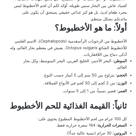
كصياد عاش بين البحار سنين طويلة، أؤكد لكم أن لحم الأخطبوط ليس
مجرد طعام لذيذ، بل هو كنز غذائي حقيقي يستحق أن يكون على
مائدتكم بشكل منتظم.
أولاً: ما هو الأخطبوط؟
الأخطبوط من الرخويات الرأسقدمية (Cephalopods)، الاسم العلمي
للأخطبوط الشائع
Octopus vulgaris
. يعيش في معظم بحار العالم، وله
أذكى دماغ بين اللافقاريات.
الموطن:
البحر الأحمر، الخليج العربي، البحر المتوسط، وكل بحار
العالم.
الحجم:
يتراوح بين 50 سم إلى 5 أمتار حسب النوع.
الوزن:
من 2 كجم إلى 50 كجم في الأنواع العملاقة.
العمر:
قصير نسبياً، من 1 إلى 5 سنوات.
ثانياً: القيمة الغذائية للحم الأخطبوط
كل 100 جرام من لحم الأخطبوط المطبوخ يحتوي على:
السعرات الحرارية:
164 سعرة حرارية فقط.
البروتين:
30 جرام (نسبة عالية جداً!).