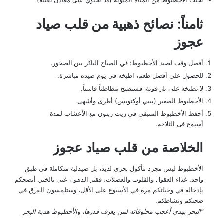
تجنّب الأخطبوط من المياه الملوثة (قد يحتوي على معادن ثقيلة).
ثامناً: نصائح ذهبية من قلب صياد
عجوز
أفضل وقت لصيد الأخطبوط: في الصباح الباكر بين الصخور.
للحصول على أفضل طعم، اطبخه في يوم صيده مباشرة.
لا تطبخه على نار قوية، فسيصبح مطاطياً قاسياً.
الأخطبوط الصغير (بيبي أوكتوبس) أطرى وأشهى.
أحفظ الأخطبوط المتبقي في زيت زيتون مع الأعشاب لمدة
أسبوع في الثلاجة.
الخلاصة من قلب صياد عجوز
الأخطبوط ليس مجرد مأكول بحري لذيذ، بل صيدلية متكاملة في طبق
واحد. غذاء العقول والقلوب والعضلات، فقير الدهون غني بالخير. أنصحكم
بإدخاله في وجباتكم مرة في الأسبوع على الأقل، وستلمسون الفرق في
صحتكم ونشاطكم.
“البحر يهدي أعجب مخلوقاته لمن يعرف قدرها، والأخطبوط هدية البحر