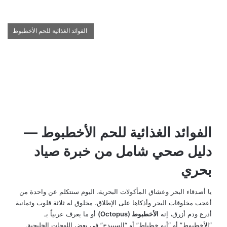
الفوائد الغذائية للحم الأخطبوط
الفوائد الغذائية للحم الأخطبوط —
دليل صحي شامل من خبرة صياد
بحري
يا أصدقاء البحر وعشاق المأكولات البحرية، اليوم سنتكلم عن واحدة من
أعجب مخلوقات البحر وأذكاها على الإطلاق، مخلوق له ثلاثة قلوب وثمانية
أذرع ودم أزرق، إنه
الأخطبوط (Octopus)
أو ما يعرف عربياً بـ
“الأخطبوط” أو “أبو خطباط” أو “السبيدج” في بعض اللهجات الخليجية.