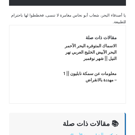
يا أصدقاء البحر، شعاب أبو نحاس مغامرة لا تنسى، فخططوا لها باحترام
للطبيعة.
مقالات ذات صلة
الاسماك المتوفره البحر الآحمر
البحر الآبيض الخليج العربي نهر
النيل || شهر نوفمبر
معلومات عن سمكة نابليون || 1
– مهددة بالانقراض
📚 مقالات ذات صلة
كتيب || تعليم صيد الأسماك