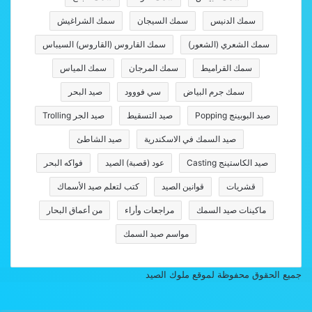
سمك الدنيس
سمك السيجان
سمك الشراغيش
سمك الشعري (الشعور)
سمك القاروس (القاروس) السيباس
سمك القراميط
سمك المرجان
سمك المياس
سمك جرم البياض
سي فووود
صيد البحر
صيد البوبينج Popping
صيد التسقيط
صيد الجر Trolling
صيد السمك في الاسكندرية
صيد الشاطئ
صيد الكاستينج Casting
عود (قصبة) الصيد
فواكه البحر
قشريات
قوانين الصيد
كتب لتعلم صيد الأسماك
ماكينات صيد السمك
مراجعات وأراء
من أعماق البحار
مواسم صيد السمك
جميع الحقوق محفوظة لموقع ملوك الصيد