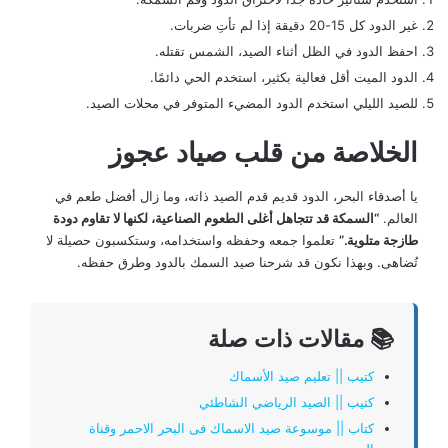
غير الدود كل 15-20 دقيقة إذا لم تأتِ ضربات.
احفظ الدود في الظل أثناء الصيد، الشمس تقتله.
الدود الميت أقل فعالية بكثير، استخدم الحي دائمًا.
للصيد الليلي استخدم الدود المضيء المتوفر في محلات الصيد.
الخلاصة من قلب صياد عجوز
يا أصدقاء البحر، الدود قديم قدم الصيد ذاته، وما زال أفضل طعم في
العالم.
“السمكة قد تتجاهل أغلى الطعوم الصناعية، لكنها لا تقاوم دودة
طازجة متلوية.”
تعلموا جمعه وحفظه واستخدامه، وستكسبون حصيلة لا
تُضاهى. وبهذا نكون قد شرحنا صيد السمك بالدود وطرق حفظه.
📚 مقالات ذات صلة
كتيب || تعليم صيد الأسماك
كتيب || الصيد الرياضي الشاطئي
كتاب || موسوعة صيد الاسماك فى البحر الاحمر وقناة