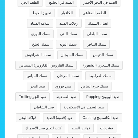
الصيد في البحر الأحمر
الصيد في الخليج
الطعم الحي
الطعم الصناعي
الكافيار
تجهيز الخيط
ثعبان السمك
رحلات الصيد
سلامة الصياد
سمك البلطي
سمك البني
سمك البوري
سمك البياض
سمك التونة
سمك الجلخ
سمك الدنيس
سمك السيجان
سمك الشراغيش
سمك الشعري (الشعور)
سمك القاروس (القاروس) السيباس
سمك القراميط
سمك المرجان
سمك المياس
سمك جرم البياض
سي فووود
صيد البحر
صيد البوبينج Popping
صيد التسقيط
صيد الجر Trolling
صيد السمك في الاسكندرية
صيد الشاطئ
صيد الكاستينج Casting
عود (قصبة) الصيد
فواكه البحر
قشريات
قوانين الصيد
كتب لتعلم صيد الأسماك