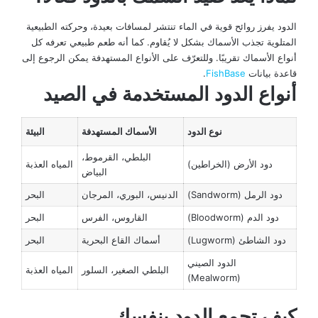
الدود يفرز روائح قوية في الماء تنتشر لمسافات بعيدة، وحركته الطبيعية
المتلوية تجذب الأسماك بشكل لا يُقاوم. كما أنه طعم طبيعي تعرفه كل
أنواع الأسماك تقريبًا. وللتعرّف على الأنواع المستهدفة يمكن الرجوع إلى
قاعدة بيانات
FishBase
.
أنواع الدود المستخدمة في الصيد
نوع الدود
الأسماك المستهدفة
البيئة
البلطي، القرموط،
دود الأرض (الخراطين)
المياه العذبة
البياض
دود الرمل (Sandworm)
الدنيس، البوري، المرجان
البحر
دود الدم (Bloodworm)
القاروس، الفرس
البحر
دود الشاطئ (Lugworm)
أسماك القاع البحرية
البحر
الدود الصيني
البلطي الصغير، السلور
المياه العذبة
(Mealworm)
كيف تجمع الدود بنفسك