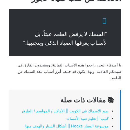
“السمك لا يرفض الطعم عبثاً، بل
لأسباب يعرفها الصياد الذكي ويتجنبها.”
يا أصدقاء البحر، راجعوا هذه الأسباب الثمانية، وستجدون الفارق في
صيدتكم القادمة. وبهذا نكون قد جمعنا أبرز أسباب تبعد السمك عن
الطعم.
📚 مقالات ذات صلة
صيد الأسماك في الكويت || الأماكن / المواسم / الطرق
كتيب || تعليم صيد الأسماك
موسوعة السنار Hooks || أشكال السنار والهدف منها