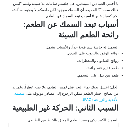
يا أحبتي الصيادين المبتدئين، هل جلستم ساعات بلا صيدة وقلتم “ليس
هناك سمك”؟ الحقيقة أن السمك موجود لكن طعمكم لا يعجبه. سأكشف
لكم كصياد خبير
8 أسباب تبعد السمك عن الطعم
.
أسباب تبعد السمك عن الطعم:
رائحة الطعم السيئة
السمك له حاسة شم قوية جداً، والأسباب تشمل:
روائح الوقود والزيوت على اليدين.
روائح الصابون والمعطرات.
طعم قديم فقد رائحته.
طعم نتن يدل على التسمم.
الحل
: اغسل يديك بماء البحر قبل لمس الطعم، ولا تضع عطراً. ولمزيد
من نصائح اختيار الطعم يمكن الرجوع إلى مصادر موثوقة مثل
منظمة
الأغذية والزراعة (FAO)
.
السبب الثاني: الحركة غير الطبيعية
السمك الكبير ذكي ويميز الطعم المعلق بالخيط من الطبيعي: