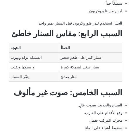
سميكاً جداً.
ليس من فلوروكربون.
الحل
: استخدم ليدر فلوروكربون قبل السنار بمتر واحد.
السبب الرابع: مقاس السنار خاطئ
الخطأ
النتيجة
سنار كبير على طعم صغير
السمكة تراه وتهرب
سنار صغير لسمكة كبيرة
لا يشكها ويفلت
سنار صدئ
ينفّر السمك
السبب الخامس: صوت غير مألوف
الصياح والحديث بصوت عالٍ.
وقع الأقدام على القارب.
محرك المركب يعمل.
سقوط أشياء على الماء.