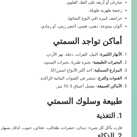
شاربان أو أربعة على الفك العلوي.
زعنفة ظهرية طويلة.
حراشف كبيرة (في النوع الشائع).
ألوان متنوعة: ذهبي، فضي، أخضر زيتي، أو رمادي.
أماكن تواجد السمتي
الأنهار الكبيرة:
النيل، الفرات، دجلة، نهر الأردن.
البحيرات الطبيعية:
بحيرة طبريا، بحيرات السدود.
المزارع السمكية:
أحد أكثر الأنواع استزراعًا.
القنوات والترع:
تنتشر في القنوات المائية الراكدة.
الأماكن العميقة:
يفضل أعماق 3-10 متر.
طبيعة وسلوك السمتي
1. التغذية
قارت يأكل كل شيء: ديدان، حشرات، طحالب، عجائن، حبوب. لذلك يسهل ص
2. الذكاء