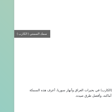
سمك السمتي ( الكارب )
لكارب) في بحيرات العراق وأنهار سوريا، أعرف هذه السمكة
، أماكنه، وأفضل طرق صيده.