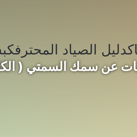
ك
دليل الصياد المحترف
كبس
ات عن سمك السمتي ( الكا