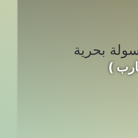
ولة بحرية
رب )