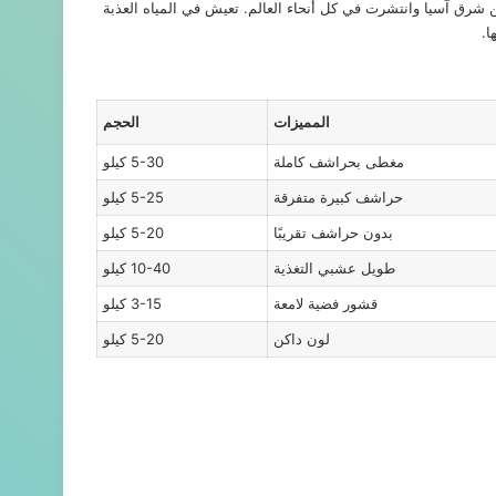
سان، أصلها من شرق آسيا وانتشرت في كل أنحاء العالم. تعيش في المياه العذبة
المميزات
الحجم
مغطى بحراشف كاملة
5-30 كيلو
حراشف كبيرة متفرقة
5-25 كيلو
بدون حراشف تقريبًا
5-20 كيلو
طويل عشبي التغذية
10-40 كيلو
قشور فضية لامعة
3-15 كيلو
لون داكن
5-20 كيلو