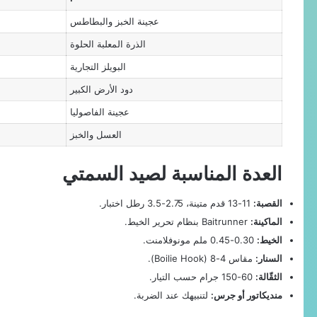
عجينة الخبز والبطاطس
الذرة المعلبة الحلوة
البويلز التجارية
دود الأرض الكبير
عجينة الفاصوليا
العسل والخبز
العدة المناسبة لصيد السمتي
القصبة:
11-13 قدم متينة، 2.75-3.5 رطل اختبار.
الماكينة:
Baitrunner بنظام تحرير الخيط.
الخيط:
0.30-0.45 ملم مونوفلامنت.
السنار:
مقاس 4-8 (Boilie Hook).
الثقّالة:
60-150 جرام حسب التيار.
منديكاتور أو جرس:
لتنبيهك عند الضربة.