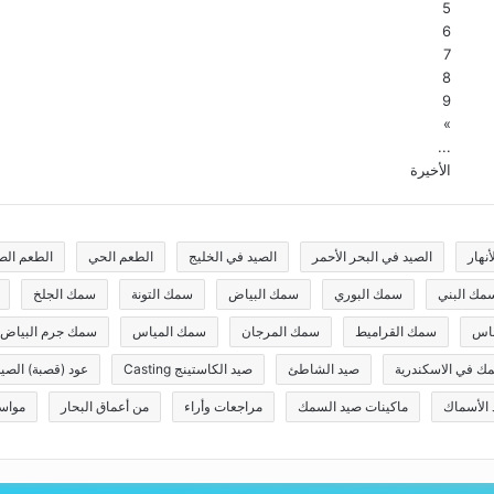
5
6
7
8
9
»
...
الأخيرة
نهار
الصيد في البحر الأحمر
الصيد في الخليج
الطعم الحي
الطعم الص
مك البني
سمك البوري
سمك البياض
سمك التونة
سمك الجلخ
باس
سمك القراميط
سمك المرجان
سمك المياس
سمك جرم البياض
ك في الاسكندرية
صيد الشاطئ
صيد الكاستينج Casting
عود (قصبة) الصي
 الأسماك
ماكينات صيد السمك
مراجعات وأراء
من أعماق البحار
مواس