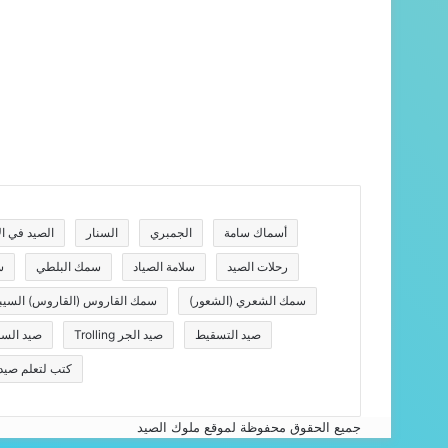
أسماك سامة
الجمبري
السنار
الصيد في الأ
رحلات الصيد
سلامة الصياد
سمك البلطي
س
سمك الشعري (الشعور)
سمك القاروس (القاروس) السي
صيد التسقيط
صيد الجر Trolling
صيد السم
كتب لتعلم صيد
جميع الحقوق محفوظة لموقع ملوك الصيد