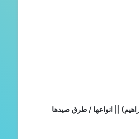
يم) || انواعها / طرق صيدها