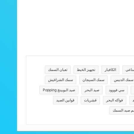
ناعي
الكافيار
تجهيز الخيط
ثعبان السمك
سمك الدنيس
سمك السيجان
سمك الشراغيش
سي فووود
صيد البحر
صيد البوبينج Popping
د
فواكه البحر
قشريات
قوانين الصيد
م صيد السمك