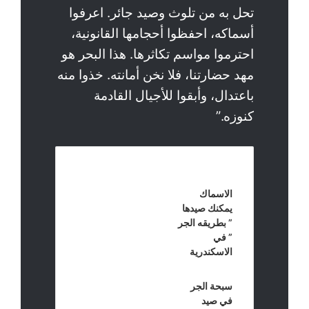
تحل به من تلوث وصيد جائر. اعرفوا
أسماكه، احفظوا أحجامها القانونية،
احترموا مواسم تكاثرها. هذا البحر هو
مهد حضارتنا، فلا نخن أمانته. خذوا منه
باعتدال، وأبقوا للأجيال القادمة
كنوزه.”
مقالات ذات صلة
الاسماك
يمكنك صيدها
” بطريقه الجر
” في
الاسكندرية
سبحة الجر
في صيد