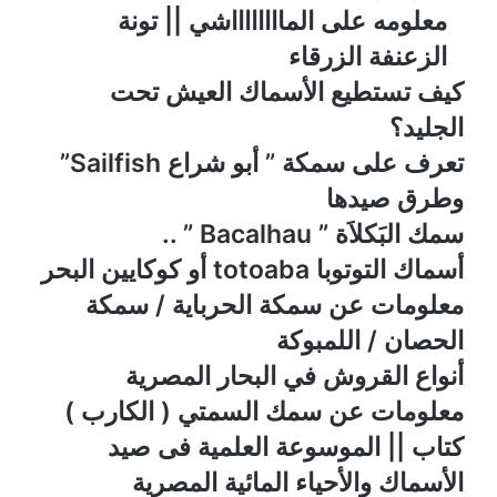
معلومه على المااااااااشي || تونة
الزعنفة الزرقاء
كيف تستطيع الأسماك العيش تحت
الجليد؟
تعرف على سمكة ” أبو شراع Sailfish”
وطرق صيدها
سمك البَكلاَة ” Bacalhau ” ..
أسماك التوتوبا totoaba أو كوكايين البحر
معلومات عن ﺳﻤﻜﺔ ﺍﻟﺤﺮﺑﺎﻳﺔ / ﺳﻤﻜﺔ
ﺍﻟﺤﺼﺎﻥ / ﺍﻟﻠﻤﺒﻮﻛﺔ
أنواع القروش في البحار المصرية
معلومات عن سمك السمتي ( الكارب )
كتاب || الموسوعة العلمية فى صيد
الأسماك والأحياء المائية المصرية