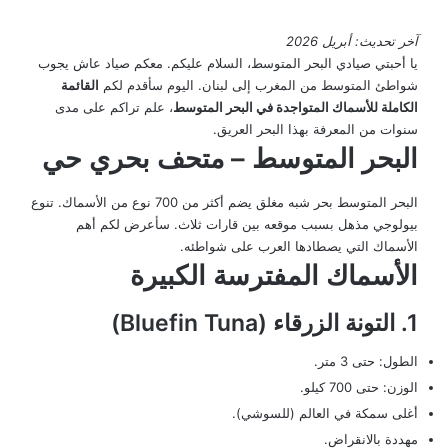
آخر تحديث: أبريل 2026
يا أحبتي صيادي البحر المتوسط، السلام عليكم. معكم صياد عاش يجوب
شواطئ المتوسط من المغرب إلى لبنان. اليوم سأقدم لكم
القائمة
الكاملة للأسماك المتواجدة في البحر المتوسط
، علم تراكم على مدى
سنوات من المعرفة بهذا البحر العريق.
البحر المتوسط – متحف بحري حي
البحر المتوسط بحر شبه مغلق يضم أكثر من 700 نوع من الأسماك. تنوع
بيولوجي مذهل بسبب موقعه بين قارات ثلاث. سأعرض لكم أهم
الأسماك التي يصطادها العرب على شواطئه.
الأسماك المفترسة الكبيرة
1. التونة الزرقاء (Bluefin Tuna)
الطول: حتى 3 متر.
الوزن: حتى 700 كيلو.
أغلى سمكة في العالم (للسوشي).
مهددة بالانقراض.