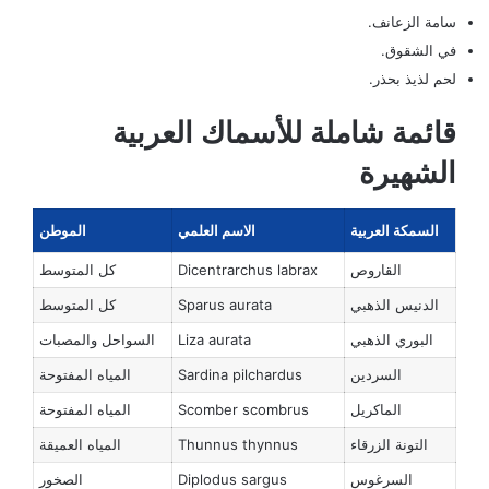
سامة الزعانف.
في الشقوق.
لحم لذيذ بحذر.
قائمة شاملة للأسماك العربية
الشهيرة
السمكة العربية
الاسم العلمي
الموطن
القاروص
Dicentrarchus labrax
كل المتوسط
الدنيس الذهبي
Sparus aurata
كل المتوسط
البوري الذهبي
Liza aurata
السواحل والمصبات
السردين
Sardina pilchardus
المياه المفتوحة
الماكريل
Scomber scombrus
المياه المفتوحة
التونة الزرقاء
Thunnus thynnus
المياه العميقة
السرغوس
Diplodus sargus
الصخور