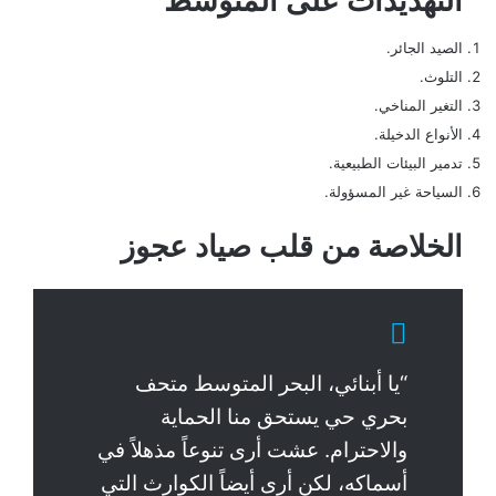
التهديدات على المتوسط
الصيد الجائر.
التلوث.
التغير المناخي.
الأنواع الدخيلة.
تدمير البيئات الطبيعية.
السياحة غير المسؤولة.
الخلاصة من قلب صياد عجوز
“يا أبنائي، البحر المتوسط متحف
بحري حي يستحق منا الحماية
والاحترام. عشت أرى تنوعاً مذهلاً في
أسماكه، لكن أرى أيضاً الكوارث التي