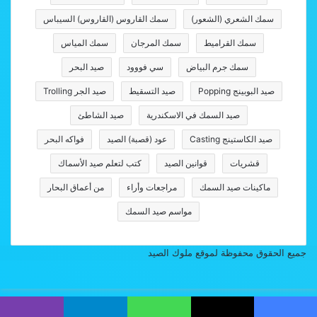
سمك الشعري (الشعور)
سمك القاروس (القاروس) السيباس
سمك القراميط
سمك المرجان
سمك المياس
سمك جرم البياض
سي فووود
صيد البحر
صيد البوبينج Popping
صيد التسقيط
صيد الجر Trolling
صيد السمك في الاسكندرية
صيد الشاطئ
صيد الكاستينج Casting
عود (قصبة) الصيد
فواكه البحر
قشريات
قوانين الصيد
كتب لتعلم صيد الأسماك
ماكينات صيد السمك
مراجعات وأراء
من أعماق البحار
مواسم صيد السمك
جميع الحقوق محفوظة لموقع ملوك الصيد