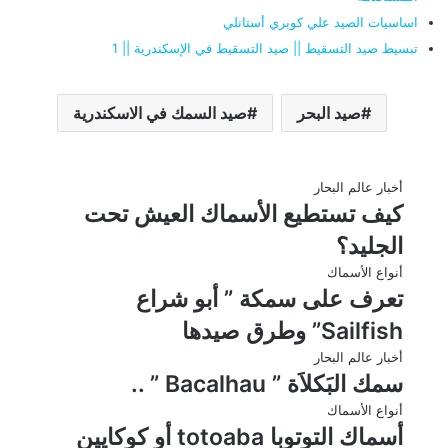
اساسيات الصيد علي كوبري أستانلي
تبسيط صيد التسقيط || صيد التسقيط في الإسكندرية || 1
صيد البحر
صيد السمك في الاسكندرية
أخبار عالم البحار
كيف تستطيع الأسماك العيش تحت
الجليد؟
أنواع الأسماك
تعرف على سمكة ” أبو شراع
Sailfish” وطرق صيدها
أخبار عالم البحار
سمك البَكلاَة ” Bacalhau ” ..
أنواع الأسماك
أسماك التوتوبا totoaba أو كوكايين