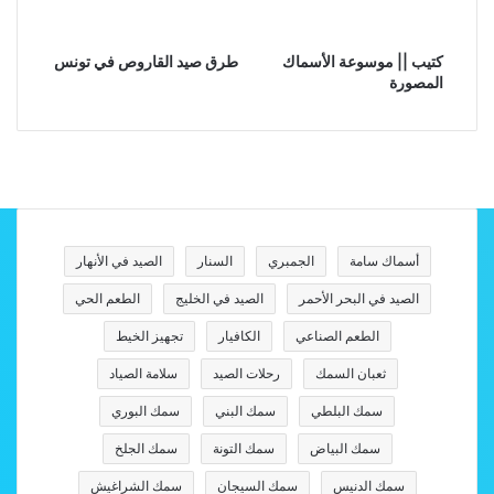
كتيب || موسوعة الأسماك
طرق صيد القاروص في تونس
المصورة
أسماك سامة
الجمبري
السنار
الصيد في الأنهار
الصيد في البحر الأحمر
الصيد في الخليج
الطعم الحي
الطعم الصناعي
الكافيار
تجهيز الخيط
ثعبان السمك
رحلات الصيد
سلامة الصياد
سمك البلطي
سمك البني
سمك البوري
سمك البياض
سمك التونة
سمك الجلخ
سمك الدنيس
سمك السيجان
سمك الشراغيش