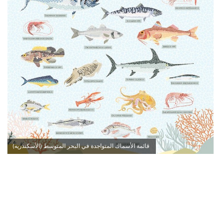
قائمة الأسماك المتواجدة في البحر المتوسط (الأسكندريه)