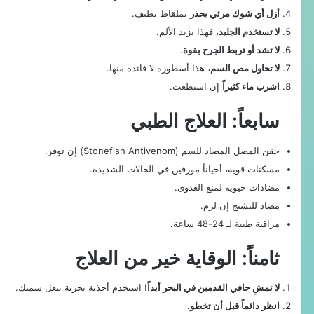
أزل أي شوك مرئي بحذر
بملقاط نظيف.
لا تستخدم الجليد
، فهذا يزيد الألم.
لا تشد أو تربط الجرح بقوة
.
لا تحاول مص السم
، هذا أسطورة لا فائدة منها.
اشرب ماء كثيراً
إن استطعت.
سابعاً: العلاج الطبي
حقن المصل المضاد للسم (Stonefish Antivenom) إن توفر.
مسكنات قوية، أحياناً مورفين في الحالات الشديدة.
مضادات حيوية لمنع العدوى.
مضاد للتشنج إن لزم.
مراقبة طبية لـ 24-48 ساعة.
ثامناً: الوقاية خير من العلاج
لا تمشِ حافي القدمين في البحر أبداً!
استخدم أحذية بحرية بنعل سميك.
انظر دائماً قبل أن تخطو.