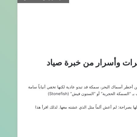
رات وأسرار من خبرة صياد
أخطر أسماك البحر، سمكة قد تبدو عادية لكنها تخفي أنياباً سامة
أو ما تعرف بـ “السمكة الحجرية” أو “الستون فيش” (Stonefish)
 بصراحة: لم أعش ألماً مثل الذي عشته معها. لذلك اقرأ هذا