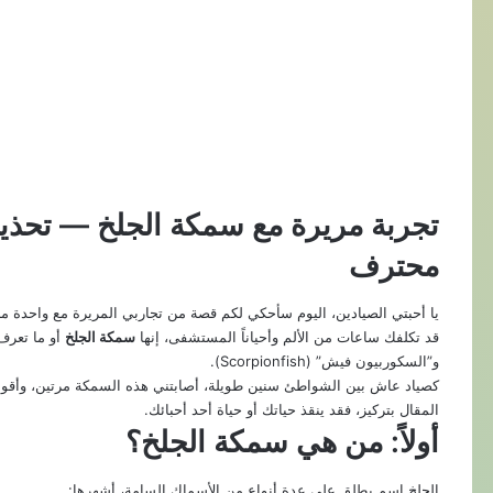
تجربة مريرة مع سمكة الجلخ — تحذي
محترف
يا أحبتي الصيادين، اليوم سأحكي لكم قصة من تجاربي المريرة مع واحدة من 
قد تكلفك ساعات من الألم وأحياناً المستشفى، إنها
سمكة الجلخ
و”السكوربيون فيش” (Scorpionfish).
كصياد عاش بين الشواطئ سنين طويلة، أصابتني هذه السمكة مرتين، وأقولها
المقال بتركيز، فقد ينقذ حياتك أو حياة أحد أحبائك.
أولاً: من هي سمكة الجلخ؟
الجلخ اسم يطلق على عدة أنواع من الأسماك السامة، أشهرها: