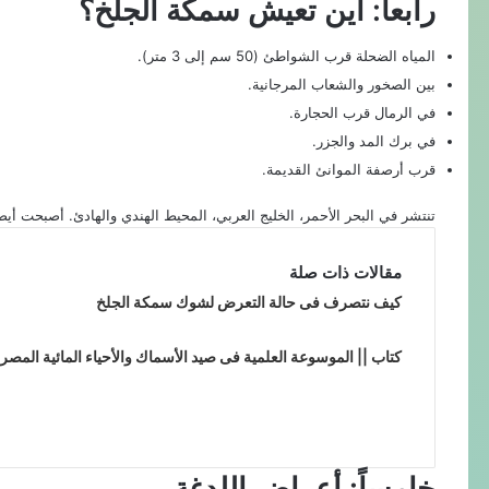
رابعاً: أين تعيش سمكة الجلخ؟
المياه الضحلة قرب الشواطئ (50 سم إلى 3 متر).
بين الصخور والشعاب المرجانية.
في الرمال قرب الحجارة.
في برك المد والجزر.
قرب أرصفة الموانئ القديمة.
تنتشر في البحر الأحمر، الخليج العربي، المحيط الهندي والهادئ. أصبحت أي
مقالات ذات صلة
كيف نتصرف فى حالة التعرض لشوك سمكة الجلخ
كتاب || الموسوعة العلمية فى صيد الأسماك والأحياء المائية المصر
خامساً: أعراض اللدغة