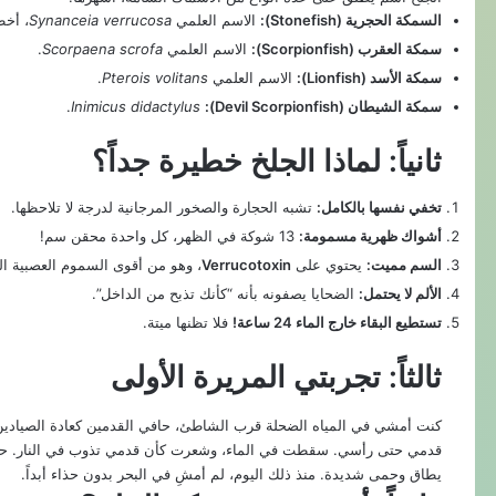
السمكة الحجرية (Stonefish):
الاسم العلمي
Synanceia verrucosa
، أخط
سمكة العقرب (Scorpionfish):
الاسم العلمي
Scorpaena scrofa
.
سمكة الأسد (Lionfish):
الاسم العلمي
Pterois volitans
.
سمكة الشيطان (Devil Scorpionfish):
Inimicus didactylus
.
ثانياً: لماذا الجلخ خطيرة جداً؟
تخفي نفسها بالكامل:
تشبه الحجارة والصخور المرجانية لدرجة لا تلاحظها.
أشواك ظهرية مسمومة:
13 شوكة في الظهر، كل واحدة محقن سم!
السم مميت:
يحتوي على
Verrucotoxin
، وهو من أقوى السموم العصبية الب
الألم لا يحتمل:
الضحايا يصفونه بأنه “كأنك تذبح من الداخل”.
تستطيع البقاء خارج الماء 24 ساعة!
فلا تظنها ميتة.
ثالثاً: تجربتي المريرة الأولى
كنت أمشي في المياه الضحلة قرب الشاطئ، حافي القدمين كعادة الصيادين 
يطاق وحمى شديدة. منذ ذلك اليوم، لم أمشِ في البحر بدون حذاء أبداً.