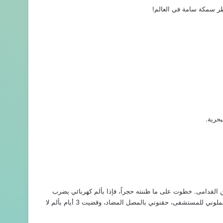
ر سمكة سامة في العالم!
حرية.
القدامى. خطوت على ما ظننته حجراً، فإذا بألم كهربائي يضرب
قدمي حتى رأسي. سقطت في الماء، وشعرت كأن قدمي تذوب في النار. حملوني للمستشفى، حقنوني بالمصل المضاد، وقضيت 3 أيام بألم لا