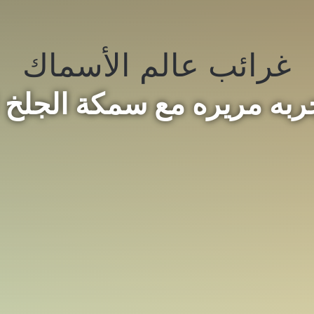
غرائب عالم الأسماك
ربه مريره مع سمكة الجلخ !