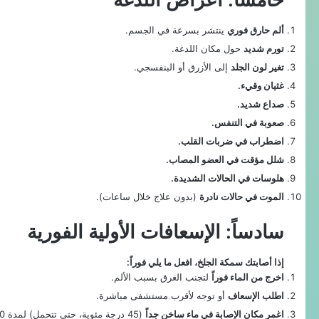
ألم حارق فوري
ينتشر بسرعة في الجسم.
تورم شديد
حول مكان اللدغة.
تغير لون الجلد
إلى الأزرق أو البنفسجي.
غثيان وقيء.
صداع شديد.
صعوبة في التنفس.
اضطراب في ضربات القلب.
شلل مؤقت في العضو المصاب.
هلوسات في الحالات الشديدة.
الموت في حالات نادرة
(بدون علاج خلال ساعات).
سادساً: الإسعافات الأولية الفورية
إذا أصابتك سمكة الجلخ، افعل ما يلي فوراً:
اخرج من الماء فوراً
لتجنب الغرق بسبب الألم.
اطلب الإسعاف
أو توجه لأقرب مستشفى مباشرة.
اغمر مكان الإصابة في ماء ساخن جداً
(45 درجة مئوية، حتى تتحمل) لمدة 30-90 دقيقة. الحرارة تكسر السم!