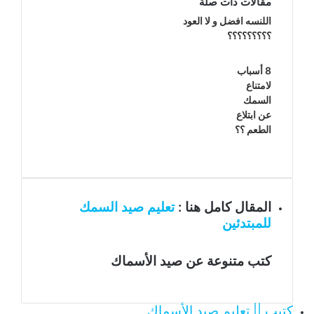
مقالات ذات صلة
اللنسه افضل و لا العود
؟؟؟؟؟؟؟؟؟
8 أسباب
لامتناع
السمك
عن ابتلاع
الطعم ؟؟
المقال كامل هنا :
تعليم صيد السمك
للمبتدئين
كتب متنوعة عن صيد الأسماك
كتيب || تعليم صيد الأسماك