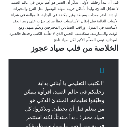
قبل أن تبدأ رحلتك الأولى، تذكّر أن الصبر هو أهم درس في عالم الصيد.
لا تتعجّل النتائج، وابدأ بأماكن قريبة سهلة الوصول مثل الترع والبحيرات
الهادئة. اختر معدات بسيطة وغير مكلفة في البداية، فالمبالغة في شراء
الأدوات الغالية قبل إتقان الأساسيات خطأ شائع. تدرّب على ربط العقد
الأساسية في المنزل، وراقب الصيادين المحترفين وتعلّم منهم. ومع
الوقت والممارسة، ستكتسب الحس الذي لا تعلّمه الكتب وحدها، فالخبرة
الميدانية تبقى المعلّم الأكبر لكل صياد ناجح.
الخلاصة من قلب صياد عجوز
“الكتيب التعليمي يا أبنائي بداية
رحلتكم في عالم الصيد، اقرأوه بتمعّن
وطبّقوا تعليماته. المبتدئ الذكي هو
من يتعلم قبل أن يخطئ. وتذكروا: كل
صياد محترف بدأ مبتدئاً، لكنه استثمر
في تعلمه. الصبر والممارسة طريقكم