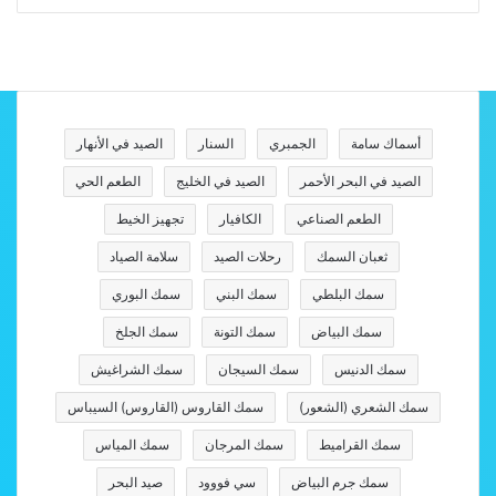
أسماك سامة
الجمبري
السنار
الصيد في الأنهار
الصيد في البحر الأحمر
الصيد في الخليج
الطعم الحي
الطعم الصناعي
الكافيار
تجهيز الخيط
ثعبان السمك
رحلات الصيد
سلامة الصياد
سمك البلطي
سمك البني
سمك البوري
سمك البياض
سمك التونة
سمك الجلخ
سمك الدنيس
سمك السيجان
سمك الشراغيش
سمك الشعري (الشعور)
سمك القاروس (القاروس) السيباس
سمك القراميط
سمك المرجان
سمك المياس
سمك جرم البياض
سي فووود
صيد البحر