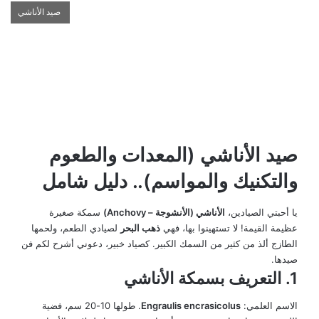
صيد الأناشي
صيد الأناشي (المعدات والطعوم
والتكنيك والمواسم).. دليل شامل
يا أحبتي الصيادين،
الأناشي (الأنشوجة – Anchovy)
سمكة صغيرة
عظيمة القيمة! لا تستهينوا بها، فهي
ذهب البحر
لصيادي الطعم، ولحمها
الطازج ألذ من كثير من السمك الكبير. كصياد خبير، دعوني أشرح لكم فن
صيدها.
1. التعريف بسمكة الأناشي
الاسم العلمي:
Engraulis encrasicolus
. طولها 10-20 سم، فضية