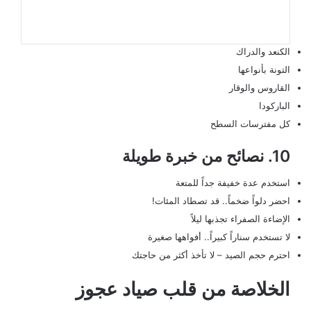
الكنعد والدراك
التونة بأنواعها
القاروس والوقار
الباركودا
كل مفترسات السطح
10. نصائح من خبرة طويلة
استخدم عدة خفيفة جداً للمتعة
احضر دلواً ضخماً.. قد تصطاد المئات!
الإضاءة الصفراء تجذبها ليلاً
لا تستخدم سناراً كبيراً.. أفواهها صغيرة
احترم حجم الصيد – لا تأخذ أكثر من حاجتك
الخلاصة من قلب صياد عجوز