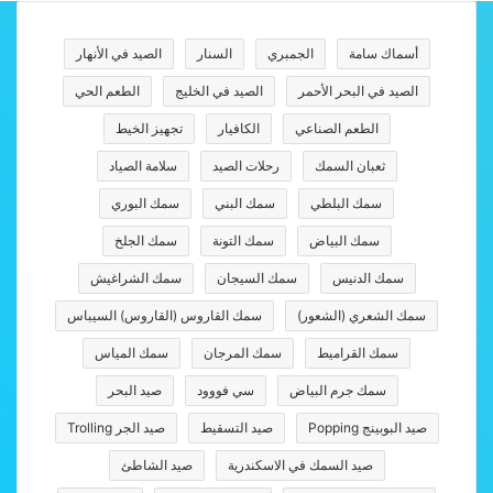
أسماك سامة
الجمبري
السنار
الصيد في الأنهار
الصيد في البحر الأحمر
الصيد في الخليج
الطعم الحي
الطعم الصناعي
الكافيار
تجهيز الخيط
ثعبان السمك
رحلات الصيد
سلامة الصياد
سمك البلطي
سمك البني
سمك البوري
سمك البياض
سمك التونة
سمك الجلخ
سمك الدنيس
سمك السيجان
سمك الشراغيش
سمك الشعري (الشعور)
سمك القاروس (القاروس) السيباس
سمك القراميط
سمك المرجان
سمك المياس
سمك جرم البياض
سي فووود
صيد البحر
صيد البوبينج Popping
صيد التسقيط
صيد الجر Trolling
صيد السمك في الاسكندرية
صيد الشاطئ