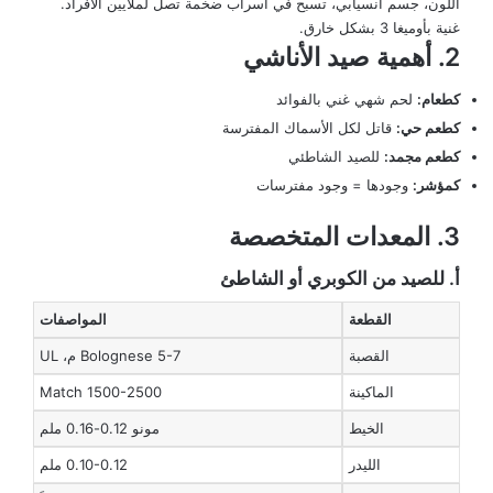
اللون، جسم انسيابي، تسبح في أسراب ضخمة تصل لملايين الأفراد.
غنية بأوميغا 3 بشكل خارق.
2. أهمية صيد الأناشي
كطعام:
لحم شهي غني بالفوائد
كطعم حي:
قاتل لكل الأسماك المفترسة
كطعم مجمد:
للصيد الشاطئي
كمؤشر:
وجودها = وجود مفترسات
3. المعدات المتخصصة
أ. للصيد من الكوبري أو الشاطئ
القطعة
المواصفات
القصبة
Bolognese 5-7 م، UL
الماكينة
Match 1500-2500
الخيط
مونو 0.12-0.16 ملم
الليدر
0.10-0.12 ملم