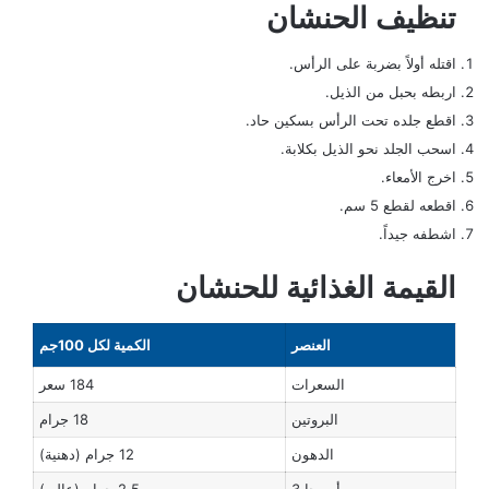
تنظيف الحنشان
اقتله أولاً بضربة على الرأس.
اربطه بحبل من الذيل.
اقطع جلده تحت الرأس بسكين حاد.
اسحب الجلد نحو الذيل بكلابة.
اخرج الأمعاء.
اقطعه لقطع 5 سم.
اشطفه جيداً.
القيمة الغذائية للحنشان
العنصر
الكمية لكل 100جم
السعرات
184 سعر
البروتين
18 جرام
الدهون
12 جرام (دهنية)
أوميجا 3
2.5 جرام (عالي)