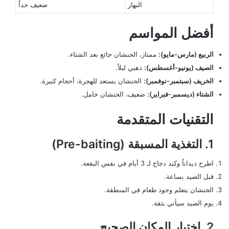
النهار
ضعيف جداً
أفضل المواسم
الربيع (مارس-مايو):
ممتاز، الحنشان جائع بعد الشتاء.
الصيف (يونيو-أغسطس):
ذهبي ليلاً.
الخريف (سبتمبر-نوفمبر):
الحنشان يستعد للهجرة، أحجام كبيرة.
الشتاء (ديسمبر-فبراير):
ضعيف، الحنشان خامل.
التقنيات المتقدمة
1. التغذية المسبقة (Pre-baiting)
اطرح ديداناً وكبد دجاج لـ 3 أيام في نفس البقعة.
قبل الصيد بساعة.
الحنشان يتعلم وجود طعام في المنطقة.
يوم الصيد سيأتي بثقة.
2. اختيار المكان الصحيح