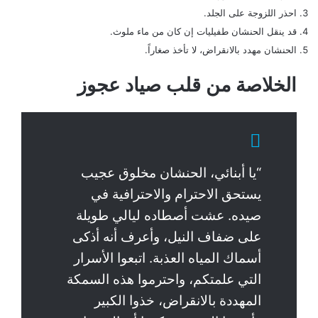
احذر اللزوجة على الجلد.
قد ينقل الحنشان طفيليات إن كان من ماء ملوث.
الحنشان مهدد بالانقراض، لا تأخذ صغاراً.
الخلاصة من قلب صياد عجوز
“يا أبنائي، الحنشان مخلوق عجيب
يستحق الاحترام والاحترافية في
صيده. عشت أصطاده ليالي طويلة
على ضفاف النيل، وأعرف أنه أذكى
أسماك المياه العذبة. اتبعوا الأسرار
التي علمتكم، واحترموا هذه السمكة
المهددة بالانقراض، خذوا الكبير