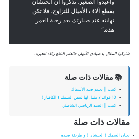
وأعيدوا الصغير. تذكروا أن الحنشان
يقطع آلاف الأميال للتزاوج، فلا تكن
نهايته عند صنارتك بعد رحلة العمر
هذه.”
شاركوا المقال يا صيادي الأنهار، فالعلم النافع زكاة الخبرة.
📚 مقالات ذات صلة
كتيب || تعليم صيد الأسماك
10 فوائد لا مثيل لها لبيض السمك ( الكافيار )
كتيب || الصيد الرياضي الشاطئي
مقالات ذات صلة
ثعبان السمك ( الحنشان ) و طريقة صيده