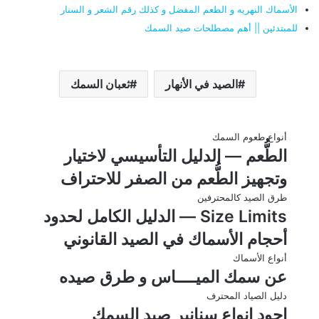
الأسماك النهريه و الطعم المفضل و كذلك رقم الشعر و السنار
للمبتدئين || أهم مصطلحات صيد السمك
الصيد في الأنهار
ثعبان السمك
أنواع طعوم السمك
الطُّعم — الدليل التأسيسي لاختيار
وتجهيز الطُّعم من الصفر للاحتراف
طرق الصيد كالمحترفين
Size Limits — الدليل الكامل لحدود
أحجام الأسماك في الصيد القانوني
أنواع الأسماك
عن سمك الميــــاس و طرق صيده
دليل الصياد المحترف
اجود انواع سنانير صيد السمك