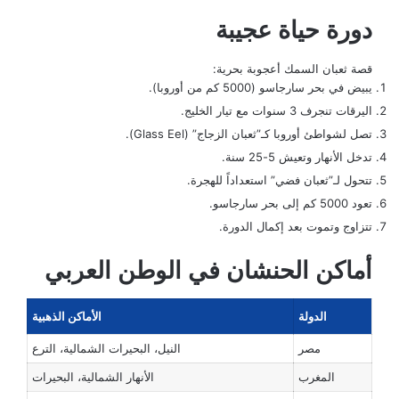
دورة حياة عجيبة
قصة ثعبان السمك أعجوبة بحرية:
يبيض في بحر سارجاسو (5000 كم من أوروبا).
اليرقات تنجرف 3 سنوات مع تيار الخليج.
تصل لشواطئ أوروبا كـ”ثعبان الزجاج” (Glass Eel).
تدخل الأنهار وتعيش 5-25 سنة.
تتحول لـ”ثعبان فضي” استعداداً للهجرة.
تعود 5000 كم إلى بحر سارجاسو.
تتزاوج وتموت بعد إكمال الدورة.
أماكن الحنشان في الوطن العربي
الدولة
الأماكن الذهبية
مصر
النيل، البحيرات الشمالية، الترع
المغرب
الأنهار الشمالية، البحيرات