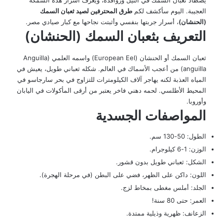
يصطاد ثعبان السمك في النيل وروافده، ويعرف أسرار هذه السمكة
العجيبة. اليوم سأكشف لكم
طرق المحترفين لصيد ثعبان السمك
(الحنشان)
، أسرار جربتها بنفسي وأثبتت نجاحها مع كبار صيادي مصر.
التعريف بثعبان السمك (الحنشان)
ثعبان السمك أو الحنشان (European Eel) واسمه العلمي (Anguilla
anguilla) من أعجب الأسماك في العالم. شكله ثعباني طويل، يعيش في
المياه العذبة لكنه يهاجر آلاف الكيلومترات للتزاوج في بحر سارجاسو في
المحيط الأطلسي. لحمه دهني فاخر يعتبر من أرقى المأكولات في اليابان
وأوروبا.
المواصفات الجسدية
الطول: 50-130 سم.
الوزن: 1-6 كيلوجرام.
الشكل: ثعباني طويل بدون قشور.
اللون: داكن على الظهر، فضي على البطن (في مرحلة الهجرة).
الجلد: أملس مغطى بمخاط لزج.
العمر: حتى 80 سنة!
الزعانف: ظهرية وذيلية ممتدة.