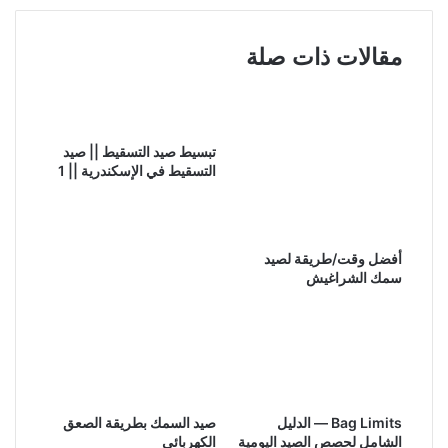
مقالات ذات صلة
تبسيط صيد التسقيط || صيد
التسقيط في الإسكندرية || 1
أفضل وقت/طريقة لصيد
سمك الشراغيش
Bag Limits — الدليل
صيد السمك بطريقة الصعق
الشامل لحصص الصيد اليومية
الكهربائي