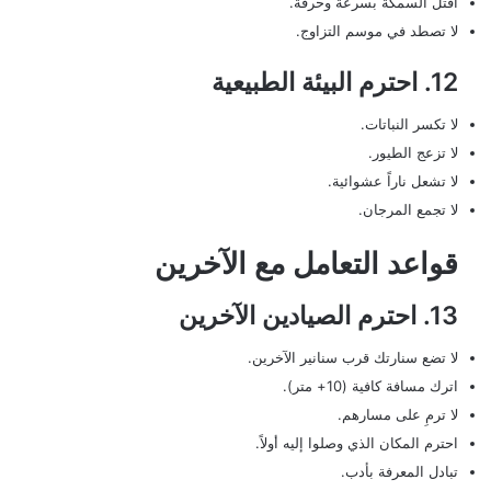
اقتل السمكة بسرعة وحرفة.
لا تصطد في موسم التزاوج.
12. احترم البيئة الطبيعية
لا تكسر النباتات.
لا تزعج الطيور.
لا تشعل ناراً عشوائية.
لا تجمع المرجان.
قواعد التعامل مع الآخرين
13. احترم الصيادين الآخرين
لا تضع سنارتك قرب سنانير الآخرين.
اترك مسافة كافية (10+ متر).
لا ترمِ على مسارهم.
احترم المكان الذي وصلوا إليه أولاً.
تبادل المعرفة بأدب.