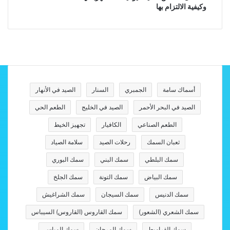
وكيفية الالتزام بها
أسماك سامة
الجمبري
السنار
الصيد في الأنهار
الصيد في البحر الأحمر
الصيد في الخليج
الطعم الحي
الطعم الصناعي
الكافيار
تجهيز الخيط
ثعبان السمك
رحلات الصيد
سلامة الصياد
سمك البلطي
سمك البني
سمك البوري
سمك البياض
سمك التونة
سمك الجلخ
سمك الدنيس
سمك السيجان
سمك الشراغيش
سمك الشعري (الشعور)
سمك القاروس (القاروس) السيباس
سمك القراميط
سمك المرجان
سمك المياس