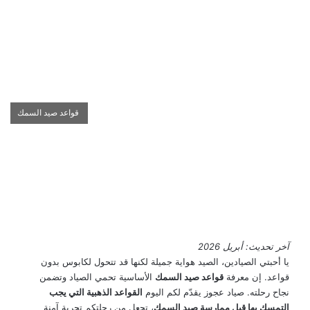
قواعد صيد السمك
آخر تحديث: أبريل 2026
يا أحبتي الصيادين، الصيد هواية جميلة لكنها قد تتحول لكابوس بدون
قواعد. إن معرفة
قواعد صيد السمك
الأساسية تحمي الصياد وتضمن
نجاح رحلته. صياد عجوز يقدّم لكم اليوم
القواعد الذهبية التي يجب
التمسك بها قبل ممارسة صيد السمك
، تجعل من رحلتكم تجربة آمنة