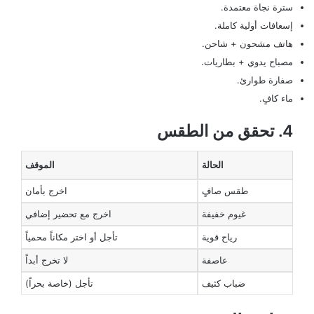
سترة نجاة معتمدة.
إسعافات أولية كاملة.
هاتف مشحون + شاحن.
مصباح يدوي + بطاريات.
صفارة طوارئ.
ماء كافٍ.
4. تحقق من الطقس
الحالة
الموقف
طقس صافٍ
اخرج بأمان
غيوم خفيفة
اخرج مع تحضير إضافي
رياح قوية
تأجل أو اختر مكاناً محمياً
عاصفة
لا تخرج أبداً
ضباب كثيف
تأجل (خاصة بحراً)