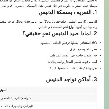
يا أحبتي الصيادين، يا عشاق السمك الذكي، دعوني أتحدث اليوم عن
سمكة الدن
كصياد قضى سنوات طويلة في فك شفرة هذه السمكة المحيرة، أقدم لكم ال
1. التعريف بسمكة الدنيس
الدنيس (الاسم العلمي:
Sparus aurata
) من عائلة
Sparidae
ولحمها من
أجود أنواع لحم السمك
في العالم.
2. لماذا صيد الدنيس تحدٍ حقيقي؟
ذكاء استثنائي يجعلها ترفض الطعم المشبوه
نظر حاد وسمع دقيق
حذر شديد خاصة في الصيد الشاطئي
أسنان قوية تكسر المحار والسرطانات
ضربتها خفيفة تتطلب حساسية عالية
3. أماكن تواجد الدنيس
الموقع
الشواطئ الرملية الصخرية
البراكى والبحيرات المالحة