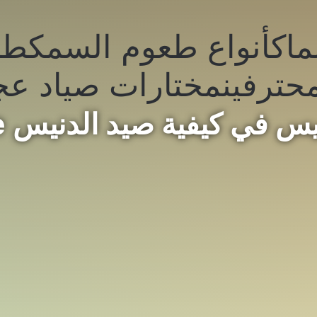
ماك
أنواع طعوم السمك
طر
حترفين
مختارات صياد عج
 في كيفية صيد الدنيس La Dorade