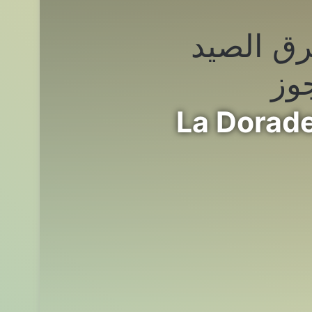
ق الصيد
وز