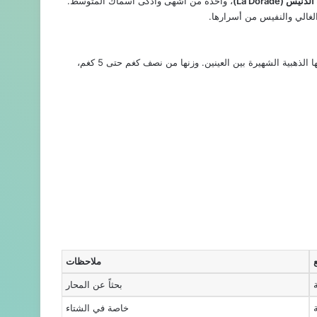
يس (La Dorade)
، واحدة من أشهى وأذكى أسماك المتوسط.
غالي والنفيس من أسرارها.
، تعرف ببقعتها الذهبية الشهيرة بين العينين. وزنها من نصف كغم حتى 5 كغم،
ملاحظات
بحثاً عن المحار
خاصة في الشتاء