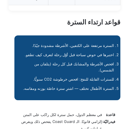
قواعد ارتداء السترة
السترة مرتفعة على الكتفين، الأشرطة مشدودة جيّدًا.
اختبرها في حوض سباحة قبل أوّل رحلة لتعرف كيف تطفو.
افحص الأشرطة والمشابك قبل كل رحلة (يتلفان من
الشمس).
للسترات القابلة للنفخ: افحص خرطوشة CO2 سنويًّا.
السترة الأطفال تختلف — اشترِ سترة خاصّة بوزنه ومقاسه.
قاعدة
في معظم الدول، حمل سترة لكل راكب على المتن
فيدراليّة:
إلزامي قانونًا. الـ Coast Guard يفحص ذلك ويفرض
غرامات كبيرة.