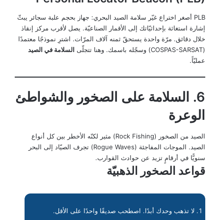
PLB أصغر اختراع غيّر سلامة الصيد البحري: جهاز بحجم علبة سجائر يبثّ
إشارة استغاثة بإحداثيّاتك إلى الأقمار الصناعيّة. يصل لأقرب مركز إنقاذ
خلال دقائق. مرّة واحدة يستحقّ ثمنه آلاف المرّات. اشترِ نموذجًا معتمدًا
(COSPAS-SARSAT) وسجّله باسمك. وهنا تتجلّى
السلامة في الصيد
عمليّاً.
6. السلامة على الصخور والشواطئ
الوعرة
الصيد من الصخور (Rock Fishing) مثير لكنّه الأخطر بين كل أنواع
الصيد. الموجات المفاجئة (Rogue Waves) تجرف الصيّاد إلى البحر
سنويًّا في أرقامٍ تزيد عن حوادث القوارب.
قواعد الصخور الذهبيّة
لا تذهب وحدك أبدًا. اصطحب صديقًا واحدًا على الأقل.