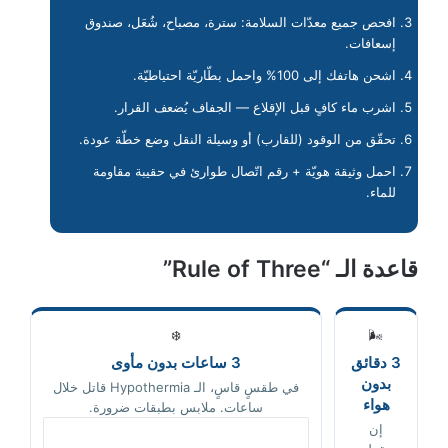
افحص جميع معدّات السلامة: سترة، مصباح، شُعَل، صندوق
إسعافات.
اشحن هاتفك إلى 100% واحمل بطّاريّة احتياطيّة.
اشرب ماء كافٍ قبل الإقلاع — الجفاف يُضعف القرار.
تحقّق من الوقود (للقارب) أو وسيلة النقل وضع خطّة عودة.
احمل وثيقة هويّة + رقم اتّصال طوارئ في حقيبة مقاومة
للماء.
قاعدة الـ “Rule of Three”
❄️
🌬️
3 دقائق
3 ساعات بدون مأوى
بدون
في طقسٍ قاسٍ، الـ Hypothermia قاتل خلال
هواء
ساعات. ملابس بطبقات ضرورة.
إن