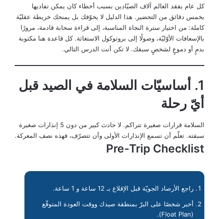
كل عام يفقد العالم آلاف الصيّادين بسبب أخطاء كان يمكن تفاديها
بخمس دقائق من التحضير. هذا الدليل لا يخوّفك بل يمنحك خريطة عقليّة
كاملة: من اختيار سترة النجاة المناسبة، إلى قراءة سحابة قادمة، مرورًا
بالإسعافات الأوّليّة، وصولًا إلى بروتوكول الاستغاثة. كل قاعدة هنا مكتوبة
بدمٍ أو دموعٍ لشخصٍ سبقك. لا تكن أنت الدرس التالي.
1. أساسيّات السلامة في الصيد قبل
أيّ رحلة
السلامة قرارات صغيرة تتراكم. لا حادث كبير من دون 5 إنذارات صغيرة
سبقته. تعلّم أن تسمع الإنذارات الأولى وأن تتصرّف، فهذه نصف المعركة.
Pre-Trip Checklist
راجع الأرصاد الجويّة قبل الإقلاع بـ 12 ساعة و 1 ساعة.
أخبر شخصًا على البرّ بمنطقة صيدك ووقت العودة المتوقّع
(Float Plan).