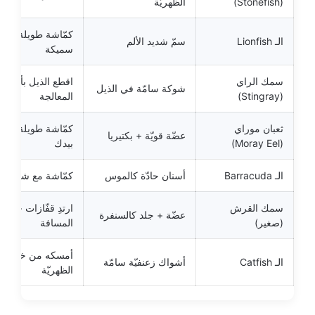
(Stonefish)
الظهريّة
كمّاشة طويلة + قف
الـ Lionfish
سمّ شديد الألم
سميكة
سمك الراي
اقطع الذيل بأمان 
شوكة سامّة في الذيل
(Stingray)
المعالجة
ثعبان موراي
كمّاشة طويلة، لا 
عضّة قويّة + بكتيريا
(Moray Eel)
بيدك
الـ Barracuda
أسنان حادّة كالموس
كمّاشة مع شبكة landing
سمك القرش
ارتدِ قفّازات + ح
عضّة + جلد كالسنفرة
(صغير)
المسافة
أمسكه من خلف ال
الـ Catfish
أشواك زعنفيّة سامّة
الظهريّة