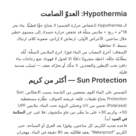
Hypothermia: العدوّ الصامت
الـ Hypothermia (انخفاض حرارة الجسم) لا يحتاج جوًّا قطبيًّا. ماء بحر
18°م + ريح + ملابس مبتلّة قد تخفض حرارة جسدك إلى مستوى خطير
خلال ساعتين. الأعراض الأولى: ارتعاش لا إرادي، صعوبة كلام، ارتباك
بسيط. لا تتجاهلها.
الإسعاف: أخرج المصاب من الماء فورًا، انزع الملابس المبتلّة، لُفّه
ببطّانيّة جافّة، اعطِه مشروبًا دافئًا (لا كحول لا قهوة)، ضع زجاجات ماء
دافئ تحت الإبطين والفخذين. لا تدلّك أو تحرّكه بعنف — يُسبّب صدمة
قلبيّة.
Sun Protection — أكثر من كريم
الشمس على الماء أقوى بضعفين من اليابسة بسبب الانعكاس. Sun
Protection يحتاج طبقات: قبّعة عريضة الحواف، نظّارة مستقطبة
(Polarized) تحمي من UV وتحسّن الرؤية تحت الماء، ملابس UPF
50+، وكريم 30+ على ما تبقّى من جلدٍ مكشوف. فلا غنى عن
السلامة
في الصيد
أبداً.
قاعدة تجديد الكريم: كل ساعتين، وفورًا بعد العرق أو السباحة. حتى
الكريم “Waterproof” يفقد فعّاليّته بعد 80 دقيقة في الماء. مهجران