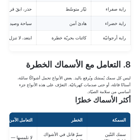
راية صفراء
تيّار متوسّط
حذر، ابقَ قرب ال
راية خضراء
هادئ آمن
سباحة وصيد عاديّا
راية أرجوانيّة
كائنات بحريّة خطرة
ابتعد، لا تنزل بقدم
8. التعامل مع الأسماك الخطرة
ليس كل سمك يُمسَك ويُرفع باليد. بعض الأنواع تحمل أشواكًا سامّة،
أسنانًا قاتلة، أو حتى صدمات كهربائيّة. التعرّف على هذه الأنواع جزء
أساسي من سلامة الصيّاد.
أكثر الأسماك خطرًا
السمكة
الخطر
التعامل الآمن
سمك التنّين
سمّ قاتل في الأشواك
لا تلمسها — اقطع 