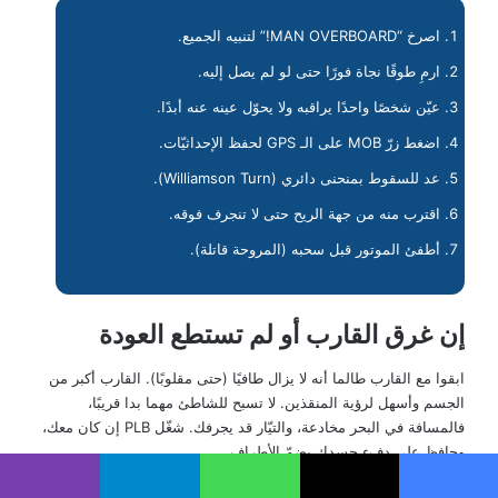
اصرخ “MAN OVERBOARD!” لتنبيه الجميع.
ارمِ طوقًا نجاة فورًا حتى لو لم يصل إليه.
عيّن شخصًا واحدًا يراقبه ولا يحوّل عينه عنه أبدًا.
اضغط زرّ MOB على الـ GPS لحفظ الإحداثيّات.
عد للسقوط بمنحنى دائري (Williamson Turn).
اقترب منه من جهة الريح حتى لا تنجرف فوقه.
أطفئ الموتور قبل سحبه (المروحة قاتلة).
إن غرق القارب أو لم تستطع العودة
ابقوا مع القارب طالما أنه لا يزال طافيًا (حتى مقلوبًا). القارب أكبر من
الجسم وأسهل لرؤية المنقذين. لا تسبح للشاطئ مهما بدا قريبًا،
فالمسافة في البحر مخادعة، والتيّار قد يجرفك. شغّل PLB إن كان معك،
وحافظ على دفء جسدك بضمّ الأطراف.