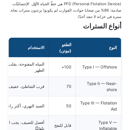
PFD (Personal Flotation Device) هي خطّ الحياة الأوّل. الإحصائيّات
صادمة: 86% من ضحايا حوادث القوارب لم يكونوا يرتدون سترات نجاة.
سترة في خزانة لا تنقذ أحدًا.
أنواع السترات
الطفو
النوع
الاستخدام
(نيوتن)
المياه المفتوحة، يقلب الج
100+
Type I — Offshore
الظهر
Type II — Near-
70
قرب الشاطئ، خفيف نسبيًّا
shore
Type III — Flotation
50
الصيد النهري، أكثر راحة
Aid
Type V —
أفضل للصيف، يجب النفخ يدوي
قابل للنفخ
Inflatable
تلقائيًّا