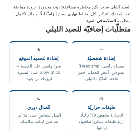
الصيد الليلي ساحر لكن مخاطره مضاعفة: رؤية محدودة، برودة مفاجئة،
تعب يُفقدك التركيز. كل احتياط نهاري يصبح إلزاميًّا ليلًا. وبذلك تكتمل
منظومة
السلامة في الصيد
.
متطلّبات إضافيّة للصيد الليلي
🌟
🔦
إضاءة شخصيّة
إضاءة لتحديد الموقع
مصباح رأسي (Headlamp)
ضوء وامض على القصبة +
بضوءَين: أبيض للعمل، أحمر
Glow Stick على السترة
لحفظ التكيّف الليلي.
لرؤيتك من بعيد.
📞
🧥
طبقات حراريّة
اتّصال دوري
الحرارة تنخفض 10°م ليلًا.
اتّصل بشخصٍ على البرّ كل
ارتدِ طبقات يمكن إضافتها/
ساعتين لتأكيد سلامتك.
إزالتها.