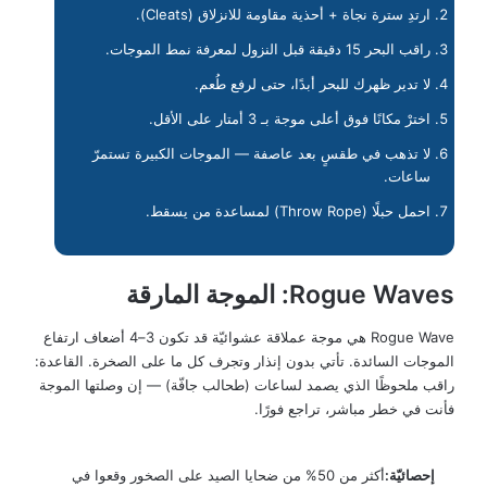
ارتدِ سترة نجاة + أحذية مقاومة للانزلاق (Cleats).
راقب البحر 15 دقيقة قبل النزول لمعرفة نمط الموجات.
لا تدير ظهرك للبحر أبدًا، حتى لرفع طُعم.
اخترْ مكانًا فوق أعلى موجة بـ 3 أمتار على الأقل.
لا تذهب في طقسٍ بعد عاصفة — الموجات الكبيرة تستمرّ
ساعات.
احمل حبلًا (Throw Rope) لمساعدة من يسقط.
Rogue Waves: الموجة المارقة
Rogue Wave هي موجة عملاقة عشوائيّة قد تكون 3–4 أضعاف ارتفاع
الموجات السائدة. تأتي بدون إنذار وتجرف كل ما على الصخرة. القاعدة:
راقب ملحوظًا الذي يصمد لساعات (طحالب جافّة) — إن وصلتها الموجة
فأنت في خطر مباشر، تراجع فورًا.
إحصائيّة:
أكثر من 50% من ضحايا الصيد على الصخور وقعوا في