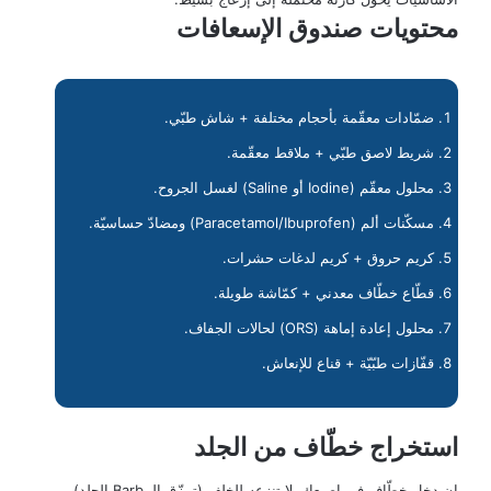
محتويات صندوق الإسعافات
ضمّادات معقّمة بأحجام مختلفة + شاش طبّي.
شريط لاصق طبّي + ملاقط معقّمة.
محلول معقّم (Iodine أو Saline) لغسل الجروح.
مسكّنات ألم (Paracetamol/Ibuprofen) ومضادّ حساسيّة.
كريم حروق + كريم لدغات حشرات.
قطّاع خطّاف معدني + كمّاشة طويلة.
محلول إعادة إماهة (ORS) لحالات الجفاف.
قفّازات طبّيّة + قناع للإنعاش.
استخراج خطّاف من الجلد
إن دخل خطّاف في إصبعك، لا تنزعه للخلف (تمزّق الـ Barb الجلد).