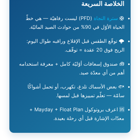
الخلاصة السريعة
🛟
سترة النجاة
(PFD) ليست رفاهيّة — هي خطّ
الحياة الأوّل في 90% من حوادث الصيد المائيّة.
🌩️
توقّع الطقس قبل الإقلاع وراقبه طوال اليوم:
الريح فوق 20 عقدة = توقّف.
🧰
صندوق إسعافات أوّليّة كامل + معرفة استخدامه
أهم من أي معدّة صيد.
🐟
بعض الأسماك تلدغ، تكهرب، أو تحمل أشواكًا
سامّة — تعلّم تمييزها قبل لمسها.
🆘
اعرف بروتوكول Mayday + Float Plan +
معدّات الإشارة قبل أي رحلة بعيدة.