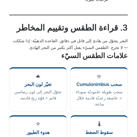
3. قراءة الطقس وتقييم المخاطر
البحر يتحوّل من هادئ إلى قاتل في دقائق. القاعدة الذهبيّة: إذا شككت
— لا تخرج. الطقس السيّء يقتل أكثر بكثير من البحر الهادئ.
علامات الطقس السيّء
🌊
⛈️
سحب Cumulonimbus
تغيّر لون البحر
سحب طويلة عاموديّة سوداء
تحوّل البحر إلى لون رصاصي
= عاصفة رعديّة قادمة خلال
قاتم = قوّة ريح قادمة.
ساعة.
🦅
🌡️
سقوط الضغط
هدوء الطيور