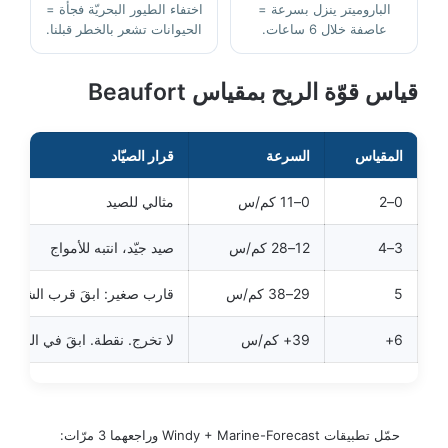
الباروميتر ينزل بسرعة =
اختفاء الطيور البحريّة فجأة =
عاصفة خلال 6 ساعات.
الحيوانات تشعر بالخطر قبلنا.
قياس قوّة الريح بمقياس Beaufort
المقياس
السرعة
قرار الصيّاد
0–2
0–11 كم/س
مثالي للصيد
3–4
12–28 كم/س
صيد جيّد، انتبه للأمواج
5
29–38 كم/س
قارب صغير: ابقَ قرب الشاطئ
6+
39+ كم/س
لا تخرج. نقطة. ابقَ في البيت.
حمّل تطبيقات Windy + Marine-Forecast وراجعهما 3 مرّات: