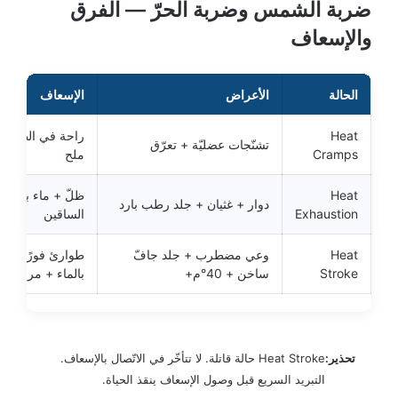
ضربة الشمس وضربة الحرّ — الفرق
والإسعاف
الحالة
الأعراض
الإسعاف
Heat
راحة في الظلّ +
تشنّجات عضليّة + تعرّق
Cramps
ملح
Heat
ظلّ + ماء بارد +
دوار + غثيان + جلد رطب بارد
Exhaustion
الساقين
Heat
وعي مضطرب + جلد جافّ
طوارئ فورًا + تب
Stroke
ساخن + 40°م+
بالماء + مراوح
تحذير:
Heat Stroke حالة قاتلة. لا تتأخّر في الاتّصال بالإسعاف.
التبريد السريع قبل وصول الإسعاف ينقذ الحياة.