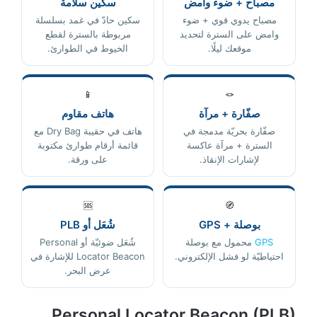
مصباح + ضوء وامض
سكين سلامة
مصباح يدوي قوي + ضوء
سكين حادّ في غمد بسلسلة
وامض على السترة لتحديد
مربوطة بالسترة لقطع
موقعك ليلًا.
الخيوط في الطوارئ.
📱
🪢
صفّارة + مرآة
هاتف مقاوم
صفّارة بحريّة مدمجة في
هاتف في حقيبة Dry Bag مع
السترة + مرآة عاكسة
قائمة أرقام طوارئ مكتوبة
لإشارات الإنقاذ.
على ورقة.
🆘
🧭
بوصلة + GPS
شُعَل أو PLB
GPS
محمول مع بوصلة
شُعَل ضوئيّة أو Personal
احتياطيّة لو فشل الإلكتروني.
Locator Beacon للإشارة في
عرض البحر.
Personal Locator Beacon (PLB)