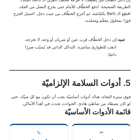
الطريقة الصحيحة: ادفع الخطّاف للأمام حتى يخرج النصل من الجلد،
اقطع الـ Barb بكمّاشة، ثم أخرج الخطّاف من حيث دخل. اغسل الجرح
فورًا بمحلول معقّم وضمّده.
تنبيه:
إن دخل الخطّاف قرب عين أو شريان أو وجه، لا تخرجه.
اذهب للطوارئ مباشرة. التدخّل الذاتي قد يُسبّب ضررًا
دائمًا.
5. أدوات السلامة الإلزاميّة
فوق سترة النجاة، هناك أدوات أساسيّة يجب أن تكون مع كل صيّاد، حتى
لو كان يصطاد من شاطئ هادئ. الحوادث تحدث في أهدأ الأماكن.
قائمة الأدوات الأساسيّة
🔪
🔦