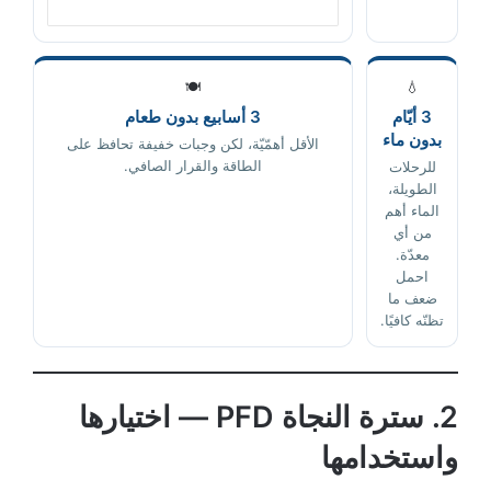
🍽️
💧
3 أيّام
3 أسابيع بدون طعام
بدون ماء
الأقل أهمّيّة، لكن وجبات خفيفة تحافظ على
الطاقة والقرار الصافي.
للرحلات
الطويلة،
الماء أهم
من أي
معدّة.
احمل
ضعف ما
تظنّه كافيًا.
2. سترة النجاة PFD — اختيارها
واستخدامها