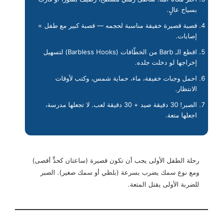
بسياج عالٍ.
قصبة قصيرة خفيفة مناسبة لحجمه — قصبة كبير مع طفل =
إصابات.
اقطع الـ Barb من الخطّافات (Barbless Hooks) لتسهيل
إخراجها لو دخلت جلده.
احمل وجبات خفيفة، ماء، حماية شمس، وكتب لأوقات
الانتظار.
الصبر! 30 دقيقة صيد + 30 دقيقة لعب. لا تجعلها مدرسة،
اجعلها متعة.
رحلة الطفل الأولى يجب أن تكون قصيرة (ساعتان كحدٍّ أقصى)
ومع نوع سمك يضرب بسرعة (بلطي أو سمك صغير). الصبر
للضربة الأولى يقتل المتعة.