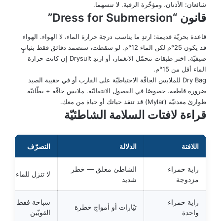
شائعان: الأذنان، ومؤخّرة الرقبة. لا تنسهما.
قانون “Dress for Submersion”
قاعدة بحريّة قديمة: ارتدِ ما يناسب درجة حرارة الماء، لا الهواء. الهواء
قد يكون 25°م لكن الماء 12°م. لو سقطت، ستصمد دقائق فقط بثيابٍ
صيفيّة. اختر طبقات تتحمّل الانغمار، أو ارتدِ Drysuit إن كانت حرارة
الماء أقل من 15°م.
Dry Bag للملابس الجافّة الاحتياطيّة على القارب أو في حقيبة الصيد
ضرورة قاطعة، خصوصًا في الفصول الانتقاليّة. ملابس جافّة + بطّانيّة
طوارئ معدنيّة (Mylar) قد تنقذ حياتك أو حياة من معك.
قراءة لافتات السلامة الشاطئيّة
اللافتة
الدلالة
التصرّف
راية حمراء
الشاطئ مغلق — خطر
لا تنزل للماء أبدًا
مزدوجة
شديد
راية حمراء
سباحة فقط للسبّا
تيّارات أو أمواج خطرة
واحدة
القويّين