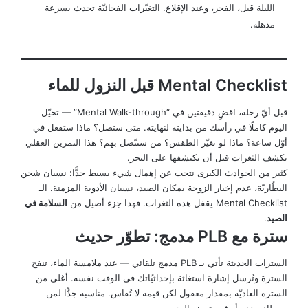
الليلة قبل، الفجر، وعند الإقلاع. التغيّرات الفجائيّة تحدث بسرعة
مذهلة.
Mental Checklist قبل النزول للماء
قبل أيّ رحلة، اقضِ دقيقتين في “Mental Walk-through” — تخيّل
اليوم كاملًا في رأسك من بدايته لنهايته. متى ستصل؟ ماذا ستفعل في
أوّل ساعة؟ ماذا لو تغيّر الطقس؟ من ستتّصل بهم؟ هذا التمرين العقلي
يكشف الثغرات قبل أن تكتشفها على البحر.
كثير من الحوادث الكبرى نتجت عن إهمال شيء بسيط جدًّا: نسيان شحن
البطّاريّة، عدم إخبار الزوجة بمكان الصيد، نسيان الأدوية المزمنة. الـ
Mental Checklist يقفل هذه الثغرات. فهذا جزء أصيل من
السلامة في
الصيد
.
سترة مع PLB مدمج: تطوّر حديث
السترات الحديثة تأتي بـ PLB مدمج تلقائي — عند ملامسة الماء، تنفخ
السترة وتُرسل إشارة استغاثة بإحداثيّاتك في الوقت نفسه. أغلى من
السترة العاديّة بمقدار معقول لكن قيمة لا تُقاس. مناسبة جدًّا لمن