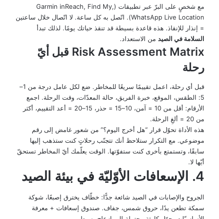
مع شخصٍ على البرّ عبر تطبيقات (Garmin inReach, Find My,
WhatsApp Live Location). اتّصل به كل ساعة. لا اتّصال خلال ساعتين
= إنذار للإنقاذ. هذه قاعدة بسيطة قد تنقذ حياتك يومًا. لذلك تبدأ
السلامة في الصيد
من الاستعداد.
Risk Assessment Matrix قبل أيّ
رحلة
قبل أي رحلة، اعمل تقييمًا سريعًا للمخاطر. ضع لكل عامل درجة من 1–
5: الطقس، الموقع، خبرة الفريق، حالة المعدّات، وقت الرحلة. اجمع
الأرقام: أقل من 10 = آمن، 10–15 = حذر، 15–20 = أعد التقييم، أكثر
من 20 = ألغِ الرحلة.
هذه الأداة تحوّل قرار “هل أخرج اليوم؟” من شعور غامض إلى رقم
موضوعي. مع التكرار ستلاحظ أنك تتجنّب رحلاتٍ كنت ستذهب إليها
سابقًا، وتستمتع بأخرى كنت ستفوّتها. الوقت يعلّمك أيّ المخاطر تستحقّ
أيّها لا.
4. الإسعافات الأوّليّة في بيئة الصيد
الجروح والإصابات في الصيد شائعة جدًّا: خطّاف يخترق إصبعًا، شوكة
سمكة تطعن يدًا، حروق شمس، جفاف. صندوق إسعافات + معرفة
الأساسيّات يحوّل كارثة محتملة إلى إزعاج بسيط.