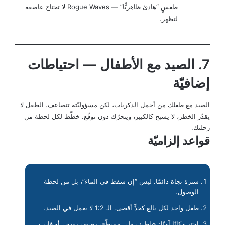
طقسٍ “هادئ ظاهريًّا” — Rogue Waves لا تحتاج عاصفة
لتظهر.
7. الصيد مع الأطفال — احتياطات
إضافيّة
الصيد مع طفلك من أجمل الذكريات، لكن مسؤوليّته تتضاعف. الطفل لا
يقدّر الخطر، لا يسبح كالكبير، ويتحرّك دون توقّع. خطّط لكل لحظة من
رحلتك.
قواعد إلزاميّة
سترة نجاة دائمًا. ليس “إن سقط في الماء”، بل من لحظة
الوصول.
طفل واحد لكل بالغ كحدٍّ أقصى. الـ 1:2 لا يعمل في الصيد.
اختر مكانًا آمنًا: شاطئ رملي مسطّح، رصيف بسور، أو قارب