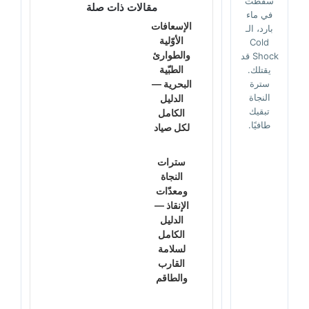
سقطت
مقالات ذات صلة
في ماء
الإسعافات
بارد، الـ
الأوّلية
Cold
والطوارئ
Shock قد
الطبّية
يقتلك.
سترة
البحرية —
النجاة
الدليل
تبقيك
الكامل
طافيًا.
لكل صياد
سترات
النجاة
ومعدّات
الإنقاذ —
الدليل
الكامل
لسلامة
القارب
والطاقم