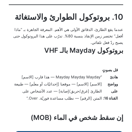
10. بروتوكول الطوارئ والاستغاثة
عندما يقع الطارئ، الدقائق الأولى هي الأهم. المعرفة الجاهزة بـ “ماذا
أفعل” تختصر زمن الإنقاذ بنسبة 80%. تدرّب على هذا البروتوكول حتى
يصبح ردّ فعل تلقائي.
بروتوكول Mayday بالـ VHF
قل بصوتٍ
هادئ
“Mayday Mayday Mayday — هذا قارب [الاسم]
وواضح
[الاسم] [الاسم] — موقعنا [إحداثيّات أو معلَم] — طبيعة
على
الطارئ [غرق/حريق/إصابة] — عدد الأشخاص على
القناة 16:
المتن [الرقم] — نطلب مساعدة فوريّة. Over.”
إن سقط شخص في الماء (MOB)