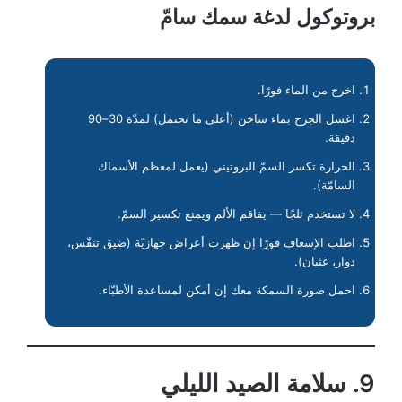
بروتوكول لدغة سمك سامّ
اخرج من الماء فورًا.
اغسل الجرح بماء ساخن (أعلى ما تحتمل) لمدّة 30–90
دقيقة.
الحرارة تكسر السمّ البروتيني (يعمل لمعظم الأسماك
السامّة).
لا تستخدم ثلجًا — يفاقم الألم ويمنع تكسير السمّ.
اطلب الإسعاف فورًا إن ظهرت أعراض جهازيّة (ضيق تنفّس،
دوار، غثيان).
احمل صورة السمكة معك إن أمكن لمساعدة الأطبّاء.
9. سلامة الصيد الليلي