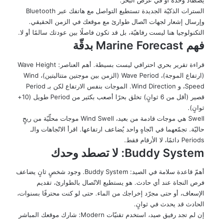
يصطاد وحده أو في عرض البحر.
السترات الذكيّة الجديدة تستطيع التواصل مع هاتفك عبر Bluetooth
وإرسال إشعار لجهات اتّصال طوارئ مع موقعك في الزمن الحقيقي.
التكنولوجيا هنا ليست رفاهيّة، بل قد تكون فاصلًا بين عودتك سالمًا أو لا.
فهم Marine Forecast بدقّة
قراءة تقرير بحري احترافي ليست بسيطة. أهم العناصر: Wave Height
(ارتفاع الموجة)، Wave Period (الزمن بين موجتين متتاليتين)، Wind
Speed، و Wind Direction. الموجات بنفس الارتفاع لكن بـ Period
قصير (أقل من 6 ثوانٍ) تخلق بحرًا أصعب بكثير من Period طويل (10+
ثوانٍ).
Swell هي موجات قادمة من بعيد، Wind Swell موجات محلّيّة من ريحٍ
حاليّة. تجمّعهما في اتّجاهٍ واحد يُضاعف ارتفاعها. اقرأ الاتّجاهات والـ
Periods دائمًا، لا الأرقام فقط.
Buddy System: لا تصطد وحدك
أهمّ قاعدة سلامة في الصيد: Buddy System. وجود شخصٍ ثانٍ يضاعف
فرص النجاة عند أي حادث. هو يستطيع الاتّصال بالطوارئ، تقديم
الإسعاف، أو حتى مجرّد إخراجك من الماء. حتى لو كنت محترفًا بسنوات،
الحادث قد يحدث في ثوانٍ.
إن لم تجد رفيق صيد، استخدم تقنيّات Modern: شارك موقعك المباشر