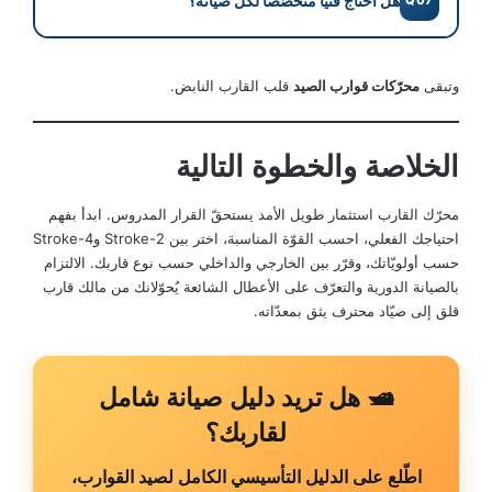
هل أحتاج فنّياً متخصّصاً لكل صيانة؟
Q07
تُضاعف هذه الأرقام.
أسبوعين على الأقل لمنع تجمّد الزيت، حماية الموانع
المطّاطية، وتدوير الوقود في النظام. إذا توقّف
لا، الصيانة الأساسية مثل تغيير الزيت، الفلاتر،
القارب أكثر من 3 أشهر، نفّذ روتين التشتية.
وتبقى
محرّكات قوارب الصيد
قلب القارب النابض.
شمعات الإشعال، والغسيل بعد الاستخدام يُمكن
للهاوي تنفيذها. الصيانة العميقة مثل ضبط الكاربراتر،
فحص الكمبيوتر الإلكتروني، وإصلاح الأعطال الكبيرة
الخلاصة والخطوة التالية
تحتاج فنّياً معتمداً.
محرّك القارب استثمار طويل الأمد يستحقّ القرار المدروس. ابدأ بفهم
احتياجك الفعلي، احسب القوّة المناسبة، اختر بين 2-Stroke و4-Stroke
حسب أولويّاتك، وقرّر بين الخارجي والداخلي حسب نوع قاربك. الالتزام
بالصيانة الدورية والتعرّف على الأعطال الشائعة يُحوّلانك من مالك قارب
قلق إلى صيّاد محترف يثق بمعدّاته.
🛥️ هل تريد دليل صيانة شامل
لقاربك؟
اطّلع على الدليل التأسيسي الكامل لصيد القوارب،