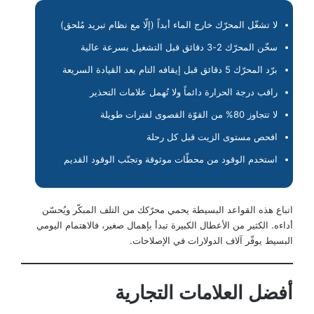
لا تشغّل المحرّك خارج الماء أبداً (إلّا مع نظام تبريد مُلحق)
سخّن المحرّك 2-3 دقائق قبل التشغيل بسرعة عالية
برّد المحرّك 5 دقائق قبل إيقافه التام بعد القيادة السريعة
راقب درجة الحرارة دائماً ولا تُهمل علامات التحذير
لا تتجاوز 80% من القوّة القصوى لفترات طويلة
افحص مستوى الزيت قبل كل رحلة
استخدم الوقود من محطّات موثوقة وتجنّب الوقود القديم
اتباع هذه القواعد البسيطة يحمي محرّكك من التلف المبكّر ويُحسّن
أداءه. الكثير من الأعطال الكبيرة تبدأ بإهمال صغير، فالاهتمام اليومي
البسيط يوفّر آلاف الدولارات في الإصلاحات.
أفضل العلامات التجارية