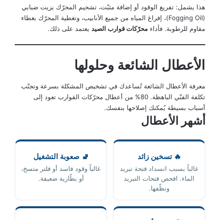
هذا يشمل: تفريغ الوقود أو إضافة مثبّت، تشحيم المحرّك بزيت ضبابي
(Fogging Oil)، إفراغ المياه من جميع الأنابيب، وتغطية المحرّك بغطاء
مقاوم للرطوبة. فأداء
محرّكات قوارب الصيد
يعتمد على ذلك.
الأعطال الشائعة وحلولها
معرفة الأعطال الشائعة تُساعدك في تشخيص المشكلة بسرعة وتجنّب
تكلفة الفنّي الباهظة. 80% من أعطال محرّكات القوارب تعود إلى
أسباب بسيطة يُمكنك إصلاحها بنفسك.
أشهر الأعطال
🔥 تسخين زائد
🚽 صعوبة التشغيل
غالباً بسبب انسداد فتحة تبريد
غالباً وقود فاسد أو فلتر متسخ،
الماء. افحص فتحات التبريد
أو بطّارية ضعيفة.
ونظّفها.