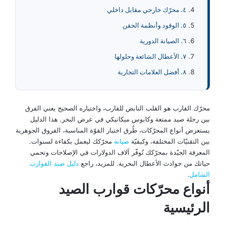
٤. محرّك خارجي مقابل داخلي
٥. الوقود وأنظمة الحقن
٦. الصيانة الدورية
٧. الأعطال الشائعة وحلولها
٨. أفضل العلامات التجارية
محرّك القارب هو القلب النابض للقارب، واختياره الصحيح يعني الفرق
بين رحلة صيد ممتعة وكابوس ميكانيكي في عرض البحر. هذا الدليل
يستعرض أنواع المحرّكات، طُرق اختيار القوّة المناسبة، الفروق الجوهرية
بين التقنيّات المختلفة، وكيفيّة
صيانة
محرّكك ليعمل بكفاءة لسنوات.
المعرفة الجيّدة بمحرّكك تُوفّر آلاف الدولارات في الإصلاحات وتحمي
حياتك من حوادث الأعطال البحرية. للمزيد، راجع
دليل صيد القوارب
الشامل
.
أنواع محرّكات قوارب الصيد
الرئيسية