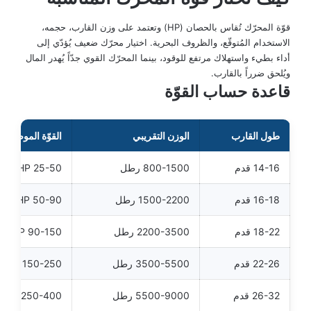
قوّة المحرّك تُقاس بالحصان (HP) وتعتمد على وزن القارب، حجمه،
الاستخدام المُتوقّع، والظروف البحرية. اختيار محرّك ضعيف يُؤدّي إلى
أداء بطيء واستهلاك مرتفع للوقود، بينما المحرّك القوي جدّاً يُهدر المال
ويُلحق ضرراً بالقارب.
قاعدة حساب القوّة
طول القارب
الوزن التقريبي
القوّة الموصى به
14-16 قدم
800-1500 رطل
25-50 HP
16-18 قدم
1500-2200 رطل
50-90 HP
18-22 قدم
2200-3500 رطل
90-150 HP
22-26 قدم
3500-5500 رطل
150-250 HP
26-32 قدم
5500-9000 رطل
250-400 HP