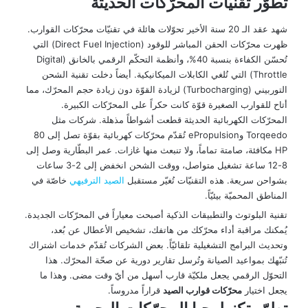
تطوّر تقنيّات المحرّكات الحديثة
شهد عقد الـ 20 سنة الأخير تحوّلات هائلة في تقنيّات محرّكات القوارب.
ظهرت محرّكات الحقن المباشر للوقود (Direct Fuel Injection) التي
تُحسّن الكفاءة بنسبة 40%، وأنظمة التحكّم الرقمي بالخانق (Digital
Throttle) التي تُلغي الكابلات الميكانيكية. أيضاً دخلت تقنية الشحن
التوربيني (Turbocharging) لزيادة القوّة دون زيادة حجم المحرّك، مما
أتاح للقوارب الصغيرة قوّة كانت حكراً على المحرّكات الكبيرة.
المحرّكات الكهربائية الحديثة قطعت أشواطاً مذهلة. شركات مثل
Torqeedo وePropulsion تُقدّم محرّكات كهربائية بقوّة تصل إلى 80
HP مكافئة، صامتة تماماً، ولا تنبعث منها غازات. عمر البطّارية وصل إلى
8-12 ساعة تشغيل متواصل، ووقت الشحن انخفض إلى 2-3 ساعات
بشواحن سريعة. هذه التقنيّات تُغيّر مستقبل
الصيد الترفيهي
خاصّة في
المناطق المحميّة بيئيّاً.
تقنية البلوتوث والتطبيقات الذكية أصبحت معياراً في المحرّكات الجديدة.
يُمكنك مراقبة أداء محرّكك من هاتفك، تشخيص الأعطال عن بُعد،
وتحديث البرامج التشغيلية تلقائيّاً. بعض الشركات تُقدّم خدمات اشتراك
تُنبّهك بمواعيد الصيانة وتُرسل تقارير دورية عن صحّة المحرّك. هذا
التحوّل الرقمي يجعل ملكيّة قارب أسهل من أيّ وقت مضى. وهذا ما
يجعل اختيار
محرّكات قوارب الصيد
قراراً مدروساً.