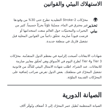
الاستهلاك البيئي والقوانين
🌍
محرّكات 2-Stroke التقليدية تطرح حتى 30% من وقودها
تحذير
غير محترق في الماء، مسبّبةً تلوّثاً بحريّاً جسيماً. كثير من
بيئي
البحيرات والمحميّات حول العالم منعت استخدامها أو
فرضت قيوداً صارمة. تحقّق دائماً من القوانين المحلية قبل
تشغيل قاربك في منطقة جديدة.
شهادات الانبعاثات أصبحت إلزامية في معظم الدول المتقدّمة. محرّكات
Tier 3 وTier 4 تُطرح اليوم في الأسواق وهي تُحقّق معايير صارمة
للانبعاثات. عند الشراء، اطلب شهادة الامتثال البيئي للتأكّد من قانونية
تشغيل المحرّك في منطقتك. بعض الدول تفرض ضرائب إضافية على
المحرّكات القديمة الملوّثة.
الصيانة الدورية
الصيانة المنتظمة تُطيل عمر المحرّك إلى 3 أضعاف وتُوفّر آلاف