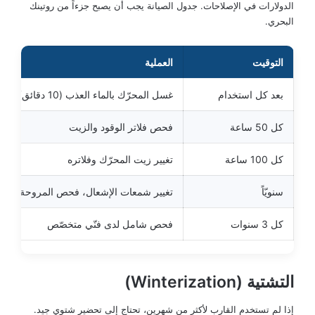
الدولارات في الإصلاحات. جدول الصيانة يجب أن يصبح جزءاً من روتينك
البحري.
التوقيت
العملية
بعد كل استخدام
غسل المحرّك بالماء العذب (10 دقائق)
كل 50 ساعة
فحص فلاتر الوقود والزيت
كل 100 ساعة
تغيير زيت المحرّك وفلاتره
سنويّاً
تغيير شمعات الإشعال، فحص المروحة
كل 3 سنوات
فحص شامل لدى فنّي متخصّص
التشتية (Winterization)
إذا لم تستخدم القارب لأكثر من شهرين، تحتاج إلى تحضير شتوي جيد.