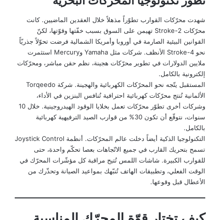
تطوّر تكنولوجيا المحرّكات البحرية
شهدت محرّكات القوارب تطوّراً مذهلاً خلال العقدين الماضيين. كانت
محرّكات 2-Stroke تهيمن على السوق بسبب خفّتها وقوّتها، لكنّ
القوانين البيئية الصارمة في أوروبا وأمريكا الشمالية فرضت تحوّلاً جذريّاً
نحو 4-Stroke الأنظف. شركات مثل Yamaha وMercury استثمرت
ملايين الدولارات في تطوير محرّكات هجينة، نظم حقن مباشر، ومحرّكات
إلكترونية بالكامل.
المستقبل يتّجه نحو المحرّكات الكهربائية والهجينة. شركة Torqeedo
الألمانية تُنتج محرّكات كهربائية احترافية تُنافس البنزين في الأداء،
وشركات أخرى تطوّر محرّكات تعمل بخلايا الوقود الهيدروجينية. خلال 10
سنوات، نتوقّع أن تكون 30% من قوارب الصيد الترفيهية كهربائية
بالكامل.
التكنولوجيا الذكية أيضاً دخلت عالم المحرّكات. أنظمة Joystick Control
تسمح بتحريك القارب في جميع الاتّجاهات بعصا تحكّم واحدة، حتى
للقوارب الكبيرة. شاشات اللمس تُتيح مراقبة كل مؤشّرات المحرّك في
الوقت الفعلي، وتطبيقات الهاتف تُنبّهك بمواعيد الصيانة وتحذّرك من
الأعطال قبل وقوعها.
كيف تختار قوّة المحرّك المناسبة