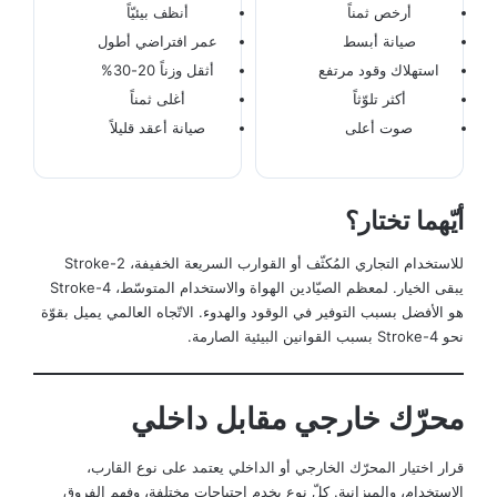
أرخص ثمناً
أنظف بيئيّاً
صيانة أبسط
عمر افتراضي أطول
استهلاك وقود مرتفع
أثقل وزناً 20-30%
أكثر تلوّثاً
أغلى ثمناً
صوت أعلى
صيانة أعقد قليلاً
أيّهما تختار؟
للاستخدام التجاري المُكثّف أو القوارب السريعة الخفيفة، 2-Stroke
يبقى الخيار. لمعظم الصيّادين الهواة والاستخدام المتوسّط، 4-Stroke
هو الأفضل بسبب التوفير في الوقود والهدوء. الاتّجاه العالمي يميل بقوّة
نحو 4-Stroke بسبب القوانين البيئية الصارمة.
محرّك خارجي مقابل داخلي
قرار اختيار المحرّك الخارجي أو الداخلي يعتمد على نوع القارب،
الاستخدام، والميزانية. كلّ نوع يخدم احتياجات مختلفة، وفهم الفروق