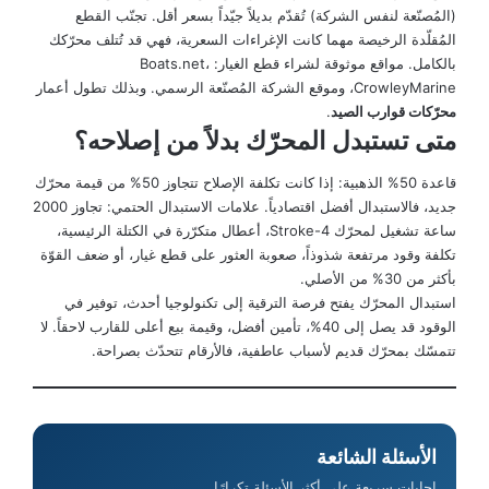
(المُصنّعة لنفس الشركة) تُقدّم بديلاً جيّداً بسعر أقل. تجنّب القطع
المُقلّدة الرخيصة مهما كانت الإغراءات السعرية، فهي قد تُتلف محرّكك
بالكامل. مواقع موثوقة لشراء قطع الغيار: Boats.net،
CrowleyMarine، وموقع الشركة المُصنّعة الرسمي. وبذلك تطول أعمار
محرّكات قوارب الصيد
.
متى تستبدل المحرّك بدلاً من إصلاحه؟
قاعدة 50% الذهبية: إذا كانت تكلفة الإصلاح تتجاوز 50% من قيمة محرّك
جديد، فالاستبدال أفضل اقتصادياً. علامات الاستبدال الحتمي: تجاوز 2000
ساعة تشغيل لمحرّك 4-Stroke، أعطال متكرّرة في الكتلة الرئيسية،
تكلفة وقود مرتفعة شذوذاً، صعوبة العثور على قطع غيار، أو ضعف القوّة
بأكثر من 30% من الأصلي.
استبدال المحرّك يفتح فرصة الترقية إلى تكنولوجيا أحدث، توفير في
الوقود قد يصل إلى 40%، تأمين أفضل، وقيمة بيع أعلى للقارب لاحقاً. لا
تتمسّك بمحرّك قديم لأسباب عاطفية، فالأرقام تتحدّث بصراحة.
الأسئلة الشائعة
إجابات سريعة على أكثر الأسئلة تكرارًا