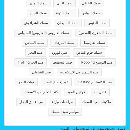
سمك البلطي
سمك البني
سمك البوري
سمك البياض
سمك التونة
سمك الجلخ
سمك الدنيس
سمك السيجان
سمك الشراغيش
سمك الشعري (الشعور)
سمك القاروس (القاروس) السيباس
سمك القراميط
سمك المرجان
سمك المياس
سمك جرم البياض
سي فووود
صيد البحر
صيد البوبينج Popping
صيد التسقيط
صيد الجر Trolling
صيد السمك في الاسكندرية
صيد الشاطئ
صيد الكاستينج Casting
عود (قصبة) الصيد
فواكه البحر
قشريات
قوانين الصيد
كتب لتعلم صيد الأسماك
ماكينات صيد السمك
مراجعات وأراء
من أعماق البحار
مواسم صيد السمك
جميع الحقوق محفوظة لموقع ملوك الصيد