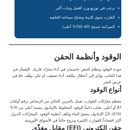
ترغب في توزيع وزن أفضل وثبات أكبر
القارب يحوي كابينة وتحتاج مساحة الخلفية
الميزانية تسمح (40-100% أعلى)
الوقود وأنظمة الحقن
جودة الوقود ونظام الحقن حاسمان في أداء محرّك قاربك. الإهمال في
هذا الجانب يؤدّي إلى أعطال مكلفة، أداء ضعيف، أو حتّى توقّف تامّ في
عرض البحر.
أنواع الوقود
معظم محرّكات القوارب تعمل بالبنزين الخالي من الرصاص برقم أوكتان
87 أو أعلى. تجنّب دائماً الوقود المخلوط بالإيثانول بنسبة أعلى من 10%
(E10)، لأنّ الإيثانول يمتصّ الماء ويُتلف أنظمة الوقود. المحرّكات الديزل
أكثر اقتصاداً للقوارب الكبيرة وتروج حالياً في الأسواق الأوروبية.
حقن إلكتروني (EFI) مقابل مغذّي