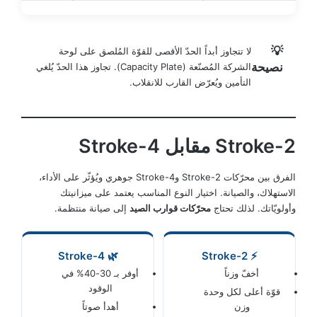
💡
لا تتجاوز أبداً الحدّ الأقصى للقوّة المُلصق على لوحة
نصيحة
الشركة المُصنّعة (Capacity Plate). تجاوز هذا الحدّ يُلغي
التأمين ويُعرّض القارب للانقلاب.
2-Stroke مقابل 4-Stroke
الفرق بين محرّكات 2-Stroke و4-Stroke جوهري ويُؤثّر على الأداء،
الاستهلاك، والصيانة. اختيار النوع المناسب يعتمد على ميزانيتك
وأولويّاتك. لذلك تحتاج
محرّكات قوارب الصيد
إلى صيانة منتظمة.
🌿 4-Stroke
⚡ 2-Stroke
أخفّ وزناً
أوفر بـ 30-40% في
الوقود
قوّة أعلى لكل وحدة
وزن
أهدأ صوتاً