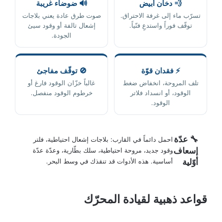
💨 دخان أبيض
🔊 ضوضاء غريبة
تسرّب ماء إلى غرفة الاحتراق.
صوت طرق عادة يعني بلاجات
توقّف فوراً واستدعِ فنّياً.
إشعال تالفة أو وقود سيئ
الجودة.
⚡ فقدان قوّة
🚫 توقّف مفاجئ
تلف المروحة، انخفاض ضغط
غالباً خزّان الوقود فارغ أو
الوقود، أو انسداد فلاتر
خرطوم الوقود منفصل.
الوقود.
🔧 عدّة
احمل دائماً في القارب: بلاجات إشعال احتياطية، فلتر
إسعاف
وقود جديد، مروحة احتياطية، سلك بطّارية، وعدّة عدّة
أوّلية
أساسية. هذه الأدوات قد تنقذك في وسط البحر.
قواعد ذهبية لقيادة المحرّك