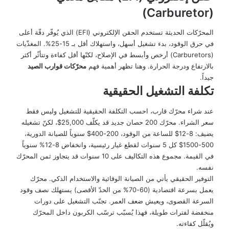
(Carburetor)
المحرّكات الحديثة تستخدم الحقن الإلكتروني (EFI) الذي يُوفّر دقّة أعلى
في حرق الوقود، بدء تشغيل أسهل، واستهلاك أقل بـ 15-25%. المغذّيات
(Carburetors) أرخص وأبسط في الإصلاح، لكنّها أقل كفاءة وتتأثّر أكثر
بالارتفاع ودرجة الحرارة. وهنا تظهر أهمية فهم
محرّكات قوارب الصيد
جيداً.
تكلفة التشغيل الحقيقية
عند شراء محرّك قارب، احسب التكلفة الحقيقية للتشغيل وليس فقط
سعر الشراء. محرّك 200 حصان جديد قد يكلّف 25,000$، لكنّ تشغيله
يضيف: 8-12$ للساعة من الوقود، 200-400$ سنوياً للصيانة الدورية،
500-1500$ كل 5 سنوات لقطع غيار رئيسية، وانخفاض 8-12% سنوياً
في القيمة. مجموع هذه التكاليف على 10 سنوات قد يتجاوز ثمن المحرّك
نفسه.
التوفير الحقيقي يأتي من الصيانة الوقائية والاستخدام الذكي. محرّك
يعمل بسرعة اقتصادية (60-70% من الحدّ الأقصى) يستهلك نصف وقود
السرعة القصوى، ويعيش ضعف العمر. تجنّب التشغيل على دورات
منخفضة لفترات طويلة، فهذا يُسبّب ترسّب الكربون داخل المحرّك
ويُقلّل كفاءته.