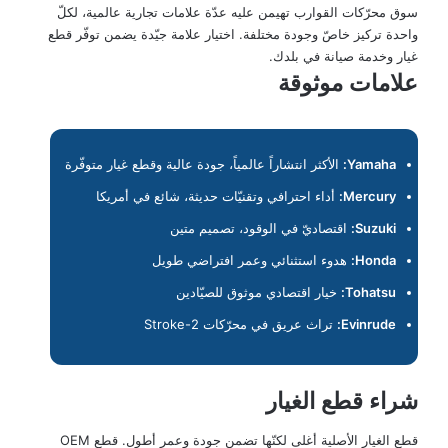
سوق محرّكات القوارب تهيمن عليه عدّة علامات تجارية عالمية، لكلّ
واحدة تركيز خاصّ وجودة مختلفة. اختيار علامة جيّدة يضمن توفّر قطع
غيار وخدمة صيانة في بلدك.
علامات موثوقة
Yamaha:
الأكثر انتشاراً عالمياً، جودة عالية وقطع غيار متوفّرة
Mercury:
أداء احترافي وتقنيّات حديثة، شائع في أمريكا
Suzuki:
اقتصاديّ في الوقود، تصميم متين
Honda:
هدوء استثنائي وعمر افتراضي طويل
Tohatsu:
خيار اقتصادي موثوق للصيّادين
Evinrude:
تراث عريق في محرّكات 2-Stroke
شراء قطع الغيار
قطع الغيار الأصلية أغلى لكنّها تضمن جودة وعمر أطول. قطع OEM