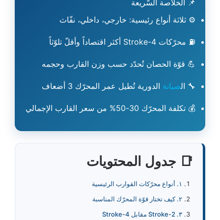
📌 الخلاصة السّريعة
⚙️ ثلاثة أنواع رئيسية: خارجي، داخلي، نفّاث
⛽ محرّكات 4-Stroke أكثر اقتصاداً وأقلّ تلوّثاً
💪 قوّة الحصان تُحدّد حسب وزن القارب وحجمه
🔧 ال
صيانة
الدورية تُطيل عمر المحرّك 3 أضعاف
💰 تكلفة المحرّك 30-50% من سعر القارب الإجمالي
📑 جدول المحتويات
١. أنواع محرّكات القوارب الرئيسية
٢. كيف تختار قوّة المحرّك المناسبة
٣. 2-Stroke مقابل 4-Stroke