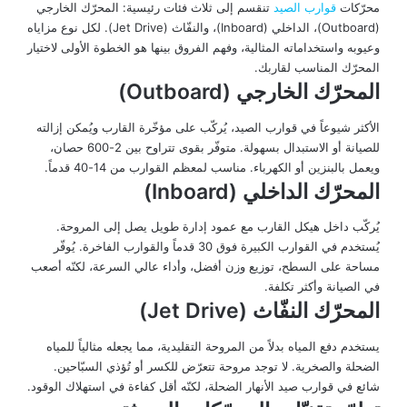
محرّكات
قوارب الصيد
تنقسم إلى ثلاث فئات رئيسية: المحرّك الخارجي
(Outboard)، الداخلي (Inboard)، والنفّاث (Jet Drive). لكل نوع مزاياه
وعيوبه واستخداماته المثالية، وفهم الفروق بينها هو الخطوة الأولى لاختيار
المحرّك المناسب لقاربك.
المحرّك الخارجي (Outboard)
الأكثر شيوعاً في قوارب الصيد، يُركّب على مؤخّرة القارب ويُمكن إزالته
للصيانة أو الاستبدال بسهولة. متوفّر بقوى تتراوح بين 2-600 حصان،
ويعمل بالبنزين أو الكهرباء. مناسب لمعظم القوارب من 14-40 قدماً.
المحرّك الداخلي (Inboard)
يُركّب داخل هيكل القارب مع عمود إدارة طويل يصل إلى المروحة.
يُستخدم في القوارب الكبيرة فوق 30 قدماً والقوارب الفاخرة. يُوفّر
مساحة على السطح، توزيع وزن أفضل، وأداء عالي السرعة، لكنّه أصعب
في الصيانة وأكثر تكلفة.
المحرّك النفّاث (Jet Drive)
يستخدم دفع المياه بدلاً من المروحة التقليدية، مما يجعله مثالياً للمياه
الضحلة والصخرية. لا توجد مروحة تتعرّض للكسر أو تُؤذي السبّاحين.
شائع في قوارب صيد الأنهار الضحلة، لكنّه أقل كفاءة في استهلاك الوقود.