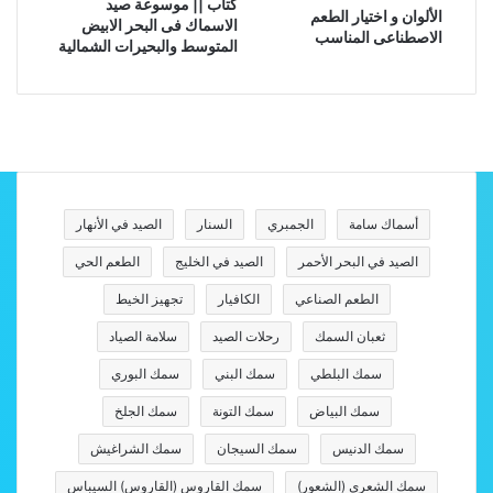
كتاب || موسوعة صيد
الألوان و اختيار الطعم
الاسماك فى البحر الابيض
الاصطناعى المناسب
المتوسط والبحيرات الشمالية
أسماك سامة
الجمبري
السنار
الصيد في الأنهار
الصيد في البحر الأحمر
الصيد في الخليج
الطعم الحي
الطعم الصناعي
الكافيار
تجهيز الخيط
ثعبان السمك
رحلات الصيد
سلامة الصياد
سمك البلطي
سمك البني
سمك البوري
سمك البياض
سمك التونة
سمك الجلخ
سمك الدنيس
سمك السيجان
سمك الشراغيش
سمك الشعري (الشعور)
سمك القاروس (القاروس) السيباس