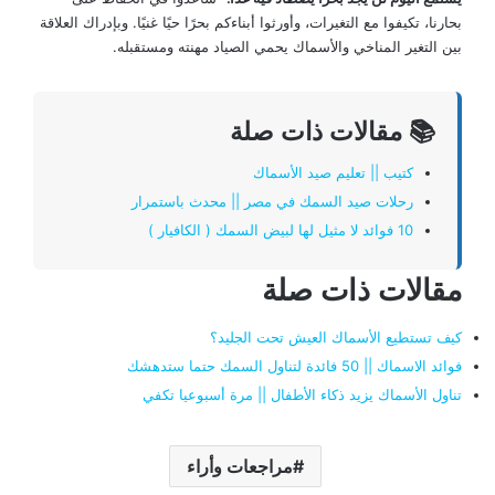
بحارنا، تكيفوا مع التغيرات، وأورثوا أبناءكم بحرًا حيًا غنيًا. وبإدراك العلاقة
بين التغير المناخي والأسماك يحمي الصياد مهنته ومستقبله.
📚 مقالات ذات صلة
كتيب || تعليم صيد الأسماك
رحلات صيد السمك في مصر || محدث باستمرار
10 فوائد لا مثيل لها لبيض السمك ( الكافيار )
مقالات ذات صلة
كيف تستطيع الأسماك العيش تحت الجليد؟
فوائد الاسماك || 50 فائدة لتناول السمك حتما ستدهشك
تناول الأسماك يزيد ذكاء الأطفال || مرة أسبوعيا تكفي
مراجعات وأراء