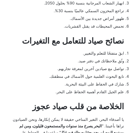
انهيار الشعاب المرجانية بنسبة 90% بحلول 2050.
تراجع المخزون السمكي عالميًا بنسبة 30%.
ظهور أمراض جديدة بين الأسماك.
تحمض المحيطات قد يقتل القشريات.
نصائح صياد للتعامل مع التغيرات
ابقَ متفتحًا للتعلم والتغيير.
وثّق ملاحظاتك في دفتر صيد.
تواصل مع صيادين آخرين لمعرفة تجاربهم.
تابع البحوث العلمية حول الأسماك في منطقتك.
شارك في الحفاظ على البيئة البحرية.
علم الجيل القادم أهمية الحفاظ على البحر.
الخلاصة من قلب صياد عجوز
يا أصدقاء البحر، التغير المناخي حقيقة لا يمكن إنكارها، ونحن الصيادون
نراها بأعيننا.
“البحر يصرخ منذ سنوات والمستمعون قليلون، ومن لم
يستمع اليوم لن يجد بحرًا يصطاد فيه غدًا.”
ساعدوا في الحفاظ على