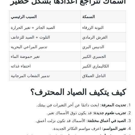
أسماك تتراجع أعدادها بشكل خطير
السمكة
السبب الرئيسي
التونة الزرقاء
الصيد الجائر + تغير الحرارة
القرش الرمادي
التلوث + الصيد للزعانف
الدنيس البري
تدمير المراعي البحرية
الجمبري الكبير
تغير حموضة الماء
الكاليماري الكبير
اختفاء غذائه
الناجل العملاق
تدمير الشعاب المرجانية
كيف يتكيف الصياد المحترف؟
تحديث المعرفة:
ابحث دائمًا عن آخر التغيرات في بيئتك.
تجريب طعوم جديدة:
قد يكون ذوق الأسماك تغير.
الصيد في أعماق مختلفة:
الأسماك قد تكون نزلت أعمق.
تغيير المواسم:
اعرف مواسم التكاثر الجديدة.