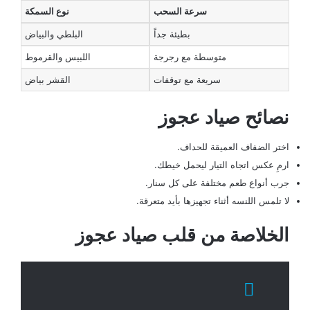
سرعة السحب
نوع السمكة
بطيئة جداً
البلطي والبياض
متوسطة مع رجرجة
اللبيس والقرموط
سريعة مع توقفات
القشر بياض
نصائح صياد عجوز
اختر الضفاف العميقة للحداف.
ارمِ عكس اتجاه التيار ليحمل خيطك.
جرب أنواع طعم مختلفة على كل سنار.
لا تلمس اللنسه أثناء تجهيزها بأيد متعرقة.
الخلاصة من قلب صياد عجوز