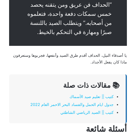
“الحداف فن عريق ومن يتقنه يحصد
خمس سمكات دفعة واحدة، فتعلموه
من أصحابه.” ويتطلب الصيد باللنسة
صبرًا ومهارة في التحكم بالخيط.
يا أصدقاء النيل، الحداف أقدم طرق الصيد وأنفعها، فجربوها وستعرفون
ماذا كان يفعل الأجداد.
📚 مقالات ذات صلة
كتيب || تعليم صيد الأسماك
جدول ايام الحمل والفساد البحر الاحمر العام 2022
كتيب || الصيد الرياضي الشاطئي
أسئلة شائعة