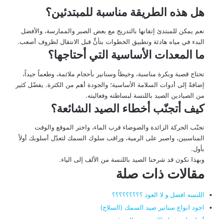
هل هذه الطريقة مناسبة للمبتدئين؟
نعم يمكن للمبتدئ إتقانها بالتدريج مع بعض الصبر والممارسة، والأفضل
البدء في مياه هادئة وتطبيق الخطوات بتأنٍّ قبل الانتقال لظروف أصعب.
ما المعدات الأساسية التي أحتاجها؟
تحتاج قصبة وبكرة مناسبة، وخيطاً وسنانير بأحجام ملائمة، وطعماً جيداً،
إضافةً إلى أدوات السلامة الأساسية؛ والجودة أهم من الكثرة. يفضّل كثير
من الصيادين الصيد باللنسة لبساطته وفعاليته.
كيف أتجنّب أخطاء الصيد الشائعة؟
تجنّب الحركة الزائدة والضوضاء قرب الماء، واختر الموقع والوقت
المناسبين، واصبر على الرمية، وراقب سلوك السمك لتعدّل أسلوبك أولاً
بأول.
وبهذا نكون قد شرحنا الصيد باللنسة من الألف إلى الياء.
مقالات ذات صلة
اللنسه افضل و لا العود ؟؟؟؟؟؟؟؟؟
اجود انواع سنانير صيد السمك (السلاح)