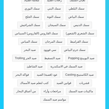
ثعبان السمك
رحلات الصيد
سلامة الصياد
سمك البلطي
سمك البني
سمك البوري
سمك البياض
سمك التونة
سمك الجلخ
سمك الدنيس
سمك السيجان
سمك الشراغيش
سمك الشعري (الشعور)
سمك القاروس (القاروس) السيباس
سمك القراميط
سمك المرجان
سمك المياس
سمك جرم البياض
سي فووود
صيد البحر
صيد البوبينج Popping
صيد التسقيط
صيد الجر Trolling
صيد السمك في الاسكندرية
صيد الشاطئ
صيد الكاستينج Casting
عود (قصبة) الصيد
فواكه البحر
قشريات
قوانين الصيد
كتب لتعلم صيد الأسماك
ماكينات صيد السمك
مراجعات وأراء
من أعماق البحار
مواسم صيد السمك