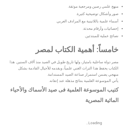
منهج علمي رصين ومرجعية موثقة.
صور وأشكال توضيحية كثيرة.
أسماء علمية باللاتينية مع المرادف العربي.
إحصائيات وأرقام محدثة.
نصائح عملية للمبتدئين.
خامساً: أهمية الكتاب لمصر
مصر دولة ساحلية بامتياز، ولها تاريخ طويل في الصيد منذ آلاف السنين. هذا
الكتاب يحفظ هذا التراث الغني علمياً، ويقدمه للأجيال القادمة بشكل
منهجي يضمن استمرار صناعة الصيد المستدامة.
يأتي الموسوعة العلمية بنتائج مذهلة عند إتقانه.
كتيب الموسوعة العلمية فى صيد الأسماك والأحياء
المائية المصرية
Loading…