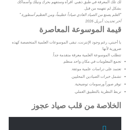
لك تلك المعرفة في طبق ذهبي. اقرأه وستفهم بحرك ونيلك وأسماكك
بشكل لم تفهمه من قبل.
“العلم يصنع من الصياد العادي صياداً عظيماً، ومن العظيم أسطورة.”
آخر تحديث: أبريل 2026
قيمة الموسوعة المعاصرة
يا أحبتي، رغم وجود الإنترنت، تبقى الموسوعات العلمية المتخصصة كهذه
ضرورية لأنها:
تتطلب الموسوعة العلمية معرفة متقدمة جداً.
تجمع المعلومات في مكان واحد منظم.
تعتمد على دراسات علمية موثقة.
تشمل خبرات الصيادين المحليين.
توفر صوراً ورسومات توضيحية.
تربط النظرية بالتطبيق العملي.
الخلاصة من قلب صياد عجوز