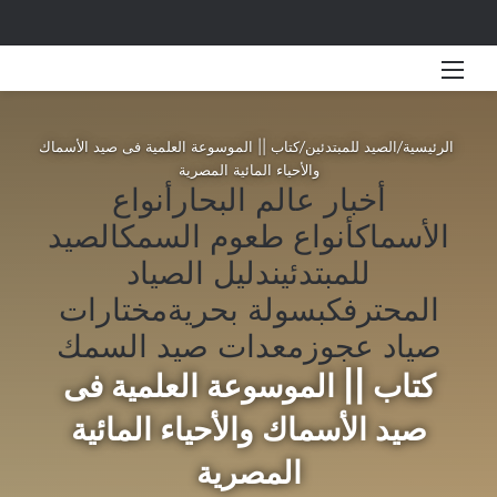
القائمة
بحث 
الرئيسية
/
الصيد للمبتدئين
/
كتاب || الموسوعة العلمية فى صيد الأسماك
والأحياء المائية المصرية
أخبار عالم البحار
أنواع
الأسماك
أنواع طعوم السمك
الصيد
للمبتدئين
دليل الصياد
المحترف
كبسولة بحرية
مختارات
صياد عجوز
معدات صيد السمك
كتاب || الموسوعة العلمية فى
صيد الأسماك والأحياء المائية
المصرية