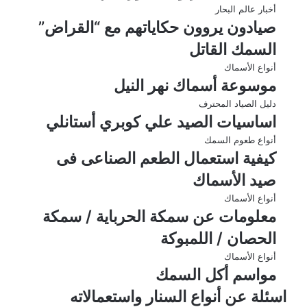
أخبار عالم البحار
صيادون يروون حكاياتهم مع “القراض”
السمك القاتل
أنواع الأسماك
موسوعة أسماك نهر النيل
دليل الصياد المحترف
اساسيات الصيد علي كوبري أستانلي
أنواع طعوم السمك
كيفية استعمال الطعم الصناعى فى
صيد الأسماك
أنواع الأسماك
معلومات عن ﺳﻤﻜﺔ ﺍﻟﺤﺮﺑﺎﻳﺔ / ﺳﻤﻜﺔ
ﺍﻟﺤﺼﺎﻥ / ﺍﻟﻠﻤﺒﻮﻛﺔ
أنواع الأسماك
مواسم أكل السمك
اسئلة عن أنواع السنار واستعمالاته