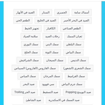
أسماك سامة
الجمبري
السنار
الصيد في الأنهار
الصيد في البحر الأحمر
الصيد في الخليج
الطعم الحي
الطعم الصناعي
الكافيار
تجهيز الخيط
ثعبان السمك
رحلات الصيد
سلامة الصياد
سمك البلطي
سمك البني
سمك البوري
سمك البياض
سمك التونة
سمك الجلخ
سمك الدنيس
سمك السيجان
سمك الشراغيش
سمك الشعري (الشعور)
سمك القاروس (القاروس) السيباس
سمك القراميط
سمك المرجان
سمك المياس
سمك جرم البياض
سي فووود
صيد البحر
صيد البوبينج Popping
صيد التسقيط
صيد الجر Trolling
صيد السمك في الاسكندرية
صيد الشاطئ