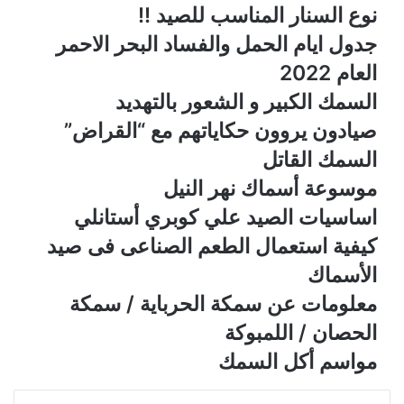
نوع السنار المناسب للصيد !!
جدول ايام الحمل والفساد البحر الاحمر
العام 2022
السمك الكبير و الشعور بالتهديد
صيادون يروون حكاياتهم مع “القراض”
السمك القاتل
موسوعة أسماك نهر النيل
اساسيات الصيد علي كوبري أستانلي
كيفية استعمال الطعم الصناعى فى صيد
الأسماك
معلومات عن ﺳﻤﻜﺔ ﺍﻟﺤﺮﺑﺎﻳﺔ / ﺳﻤﻜﺔ
ﺍﻟﺤﺼﺎﻥ / ﺍﻟﻠﻤﺒﻮﻛﺔ
مواسم أكل السمك