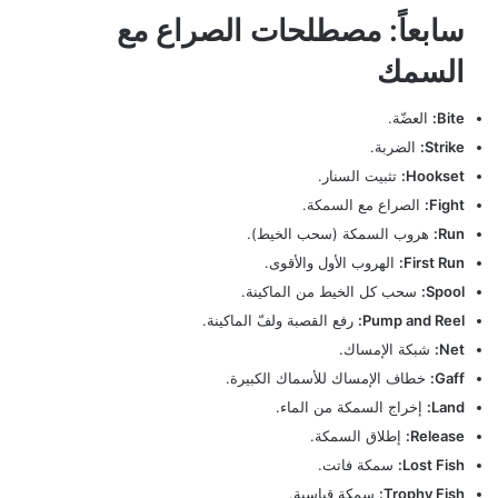
سابعاً: مصطلحات الصراع مع
السمك
Bite:
العضّة.
Strike:
الضربة.
Hookset:
تثبيت السنار.
Fight:
الصراع مع السمكة.
Run:
هروب السمكة (سحب الخيط).
First Run:
الهروب الأول والأقوى.
Spool:
سحب كل الخيط من الماكينة.
Pump and Reel:
رفع القصبة ولفّ الماكينة.
Net:
شبكة الإمساك.
Gaff:
خطاف الإمساك للأسماك الكبيرة.
Land:
إخراج السمكة من الماء.
Release:
إطلاق السمكة.
Lost Fish:
سمكة فاتت.
Trophy Fish:
سمكة قياسية.