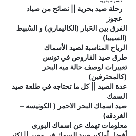
كبسولة بحرية
رحلة صيد بحرية || نصائح من صياد
عجوز
الفرق بين الحَبار (الكاليماري) و السُبيط
(السيبيا)
الرياح المناسبة لصيد الأسماك
طرق صيد القاروص في تونس
تعبيرات لوصف حالة ميه البحر
(كالمحترفين)
عدة الصيد || كل ما تحتاجه في طلعة صيد
السمك
صيد اسماك البحر الاحمر ( الكونيسه –
الغردقه)
معلومات تهمك عن اسماك البورى
أفضل أماكن صيد السمك في مصر || اكثر