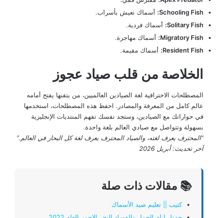
Schooling Fish:
أسماك تعيش بأسراب.
Solitary Fish:
أسماك فردية.
Migratory Fish:
أسماك مهاجرة.
Resident Fish:
أسماك مقيمة.
الخلاصة من قلب صياد عجوز
المصطلحات الاحترافية لغة الصيادين العالميين، من يتقنها يفتح أمامه
عالم كامل من المعرفة والمصادر. احفظ هذه المصطلحات، استخدمها
في حواراتك مع الصيادين، وستجد نفسك تفهم المنتديات الإنجليزية
بسهولة وتتواصل مع صيادي العالم بلغة واحدة.
“المحترف يعرف لغته، والصياد المحترف يعرف لغة كل البحار في العالم.”
آخر تحديث: أبريل 2026
📚 مقالات ذات صلة
كتيب || تعليم صيد الأسماك
جدول ايام الحمل والفساد البحر الاحمر العام 2022