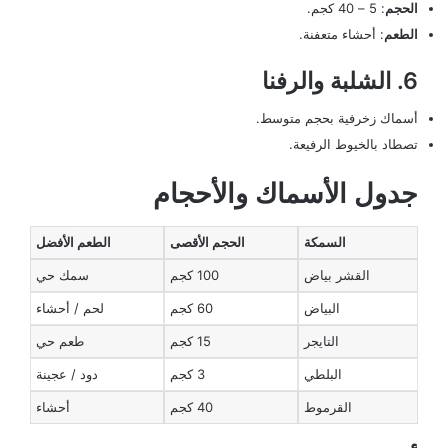
الحجم
: 5 – 40 كجم.
الطعم
: أحشاء متعفنة.
6. الشلبة والرفنا
أسماك زخرفية بحجم متوسط.
تصطاد بالخيوط الرفيعة.
جدول الأسماك والأحجام
السمكة
الحجم الأقصى
الطعم الأفضل
القشر بياض
100 كجم
سمك حي
البياض
60 كجم
لحم / أحشاء
التايجر
15 كجم
طعم حي
البلطي
3 كجم
دود / عجينة
القرموط
40 كجم
أحشاء