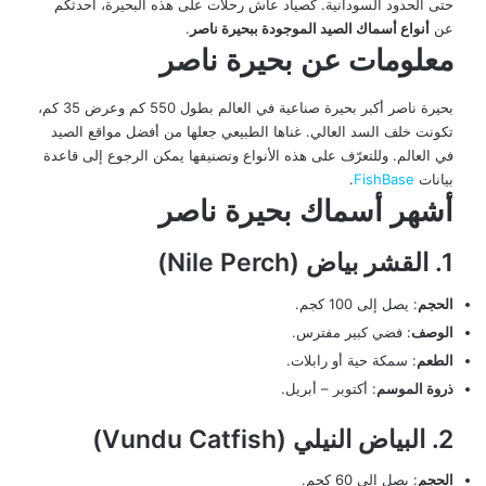
حتى الحدود السودانية. كصياد عاش رحلات على هذه البحيرة، أحدثكم
عن
أنواع أسماك الصيد الموجودة ببحيرة ناصر
.
معلومات عن بحيرة ناصر
بحيرة ناصر أكبر بحيرة صناعية في العالم بطول 550 كم وعرض 35 كم،
تكونت خلف السد العالي. غناها الطبيعي جعلها من أفضل مواقع الصيد
في العالم. وللتعرّف على هذه الأنواع وتصنيفها يمكن الرجوع إلى قاعدة
بيانات
FishBase
.
أشهر أسماك بحيرة ناصر
1. القشر بياض (Nile Perch)
الحجم
: يصل إلى 100 كجم.
الوصف
: فضي كبير مفترس.
الطعم
: سمكة حية أو رابلات.
ذروة الموسم
: أكتوبر – أبريل.
2. البياض النيلي (Vundu Catfish)
الحجم
: يصل إلى 60 كجم.