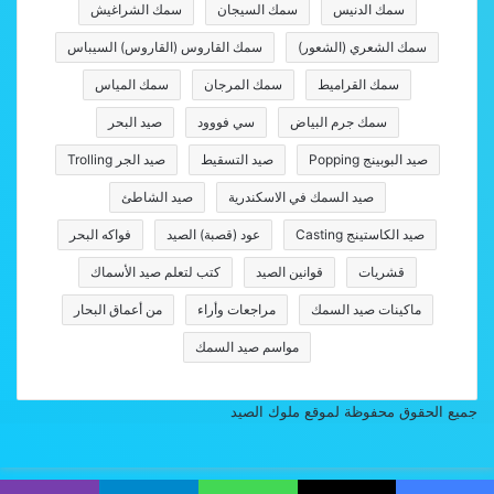
سمك الدنيس
سمك السيجان
سمك الشراغيش
سمك الشعري (الشعور)
سمك القاروس (القاروس) السيباس
سمك القراميط
سمك المرجان
سمك المياس
سمك جرم البياض
سي فووود
صيد البحر
صيد البوبينج Popping
صيد التسقيط
صيد الجر Trolling
صيد السمك في الاسكندرية
صيد الشاطئ
صيد الكاستينج Casting
عود (قصبة) الصيد
فواكه البحر
قشريات
قوانين الصيد
كتب لتعلم صيد الأسماك
ماكينات صيد السمك
مراجعات وأراء
من أعماق البحار
مواسم صيد السمك
جميع الحقوق محفوظة لموقع ملوك الصيد