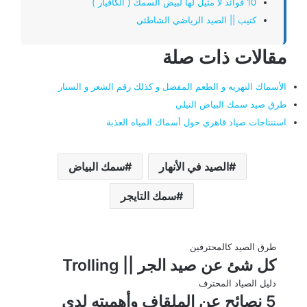
10 فوائد لا مثيل لها لبيض السمك ( الكافيار )
كتيب || الصيد الرياضي الشاطئي
مقالات ذات صلة
الأسماك النهريه و الطعم المفضل و كذلك رقم الشعر و السنار
طرق صيد سمك البياض النيلي
استنتاجات صياد قاهري حول أسماك المياه العذبة
الصيد في الأنهار
سمك البياض
سمك التايجر
طرق الصيد كالمحترفين
كل شئ عن صيد الجر || Trolling
دليل الصياد المحترف
5 نصائح عن الملقاف وأهميته لدى