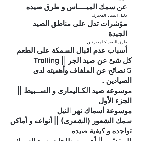
عن سمك الميــــاس و طرق صيده
دليل الصياد المحترف
مؤشرات تدل على مناطق الصيد
الجيدة
طرق الصيد كالمحترفين
أسباب عدم اقبال السمكة على الطعم
كل شئ عن صيد الجر || Trolling
5 نصائح عن الملقاف وأهميته لدى
الصيادين .
موسوعه صيد الكـاليمارى و الســبيط ||
الجزء الأول
موسوعة أسماك نهر النيل
سمك الشعور (الشعرى) || أنواعه و أماكن
تواجده و كيفية صيده
للمبتدئين || أهم مصطلحات صيد السمك