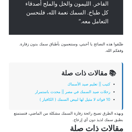
الفاخر. الليمون والخل والملح أصدقاء
كل طباخ. السمك نعمة الله، فلنحسن
التعامل معه.”
طبّقوا هذه النصائح يا أحبتي، وستنعمون بأطباق سمك بدون زفارة.
وفقكم الله.
📚 مقالات ذات صلة
كتيب || تعليم صيد الأسماك
رحلات صيد السمك في مصر || محدث باستمرار
10 فوائد لا مثيل لها لبيض السمك ( الكافيار )
وبهذه الطرق تصبح رائحة زفارة السمك مشكلة من الماضي، فتستمتع
بطبق سمك لذيذ دون أي إزعاج.
مقالات ذات صلة