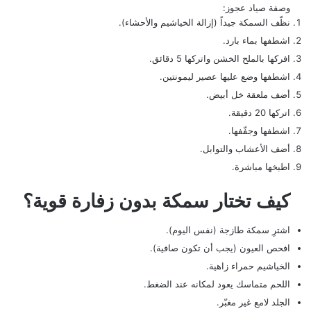
وصفة صياد عجوز:
نظّف السمكة جيداً (إزالة الخياشيم والأحشاء).
اشطفها بماء بارد.
افركها بالملح الخشن واتركها 5 دقائق.
اشطفها وضع عليها عصير ليمونتين.
أضف ملعقة خل أبيض.
اتركها 20 دقيقة.
اشطفها وجفّفها.
أضف الأعشاب والتوابل.
اطبخها مباشرة.
كيف تختار سمكة بدون زفارة قوية؟
اشترِ سمكة طازجة (نفس اليوم).
افحص العيون (يجب أن تكون صافية).
الخياشيم حمراء زاهية.
اللحم متماسك يعود لمكانه عند الضغط.
الجلد لامع غير مغبّر.