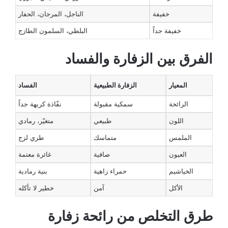
خفيفة
الناجل، المرجان، الحفار
خفيفة جداً
البلطي، السلمون الطازج
الفرق بين الزفارة والفساد
المعيار
الزفارة الطبيعية
الفساد
الرائحة
سمكية مقبولة
نفّاذة كريهة جداً
اللون
طبيعي
متغيّر، رمادي
الملمس
متماسك
طري لزج
العيون
صافية
غائرة معتمة
الخياشيم
حمراء زاهية
بنية رمادية
الأكل
آمن
خطير لا تأكله
طرق التخلص من رائحة زفارة