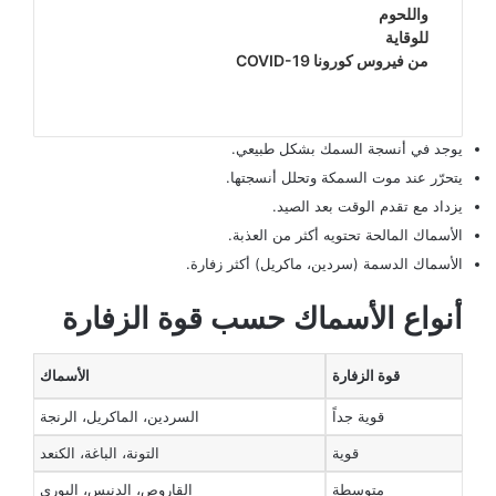
واللحوم
للوقاية
من فيروس كورونا COVID-19
يوجد في أنسجة السمك بشكل طبيعي.
يتحرّر عند موت السمكة وتحلل أنسجتها.
يزداد مع تقدم الوقت بعد الصيد.
الأسماك المالحة تحتويه أكثر من العذبة.
الأسماك الدسمة (سردين، ماكريل) أكثر زفارة.
أنواع الأسماك حسب قوة الزفارة
قوة الزفارة
الأسماك
قوية جداً
السردين، الماكريل، الرنجة
قوية
التونة، الباغة، الكنعد
متوسطة
القاروص، الدنيس، البوري