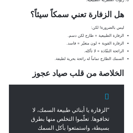
هل الزفارة تعني سمكاً سيئاً؟
ليس بالضرورة! لكن:
الزفارة الطبيعية = طازج لكن دسم.
الزفارة القوية + لون متغيّر = فاسد.
الرائحة النفّاذة = لا تأكله.
السمك الطازج تماماً له رائحة بحرية لطيفة.
الخلاصة من قلب صياد عجوز
“الزفارة يا أبنائي طبيعة السمك، لا
تخافوها. تعلّموا التخلص منها بطرق
بسيطة، واستمتعوا بأكل السمك