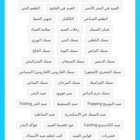
الصيد في البحر الأحمر
الصيد في الخليج
الطعم الحي
الطعم الصناعي
الكافيار
تجهيز الخيط
ثعبان السمك
رحلات الصيد
سلامة الصياد
سمك البلطي
سمك البني
سمك البوري
سمك البياض
سمك التونة
سمك الجلخ
سمك الدنيس
سمك السيجان
سمك الشراغيش
سمك الشعري (الشعور)
سمك القاروس (القاروس) السيباس
سمك القراميط
سمك المرجان
سمك المياس
سمك جرم البياض
سي فووود
صيد البحر
صيد البوبينج Popping
صيد التسقيط
صيد الجر Trolling
صيد السمك في الاسكندرية
صيد الشاطئ
صيد الكاستينج Casting
عود (قصبة) الصيد
فواكه البحر
قشريات
قوانين الصيد
كتب لتعلم صيد الأسماك