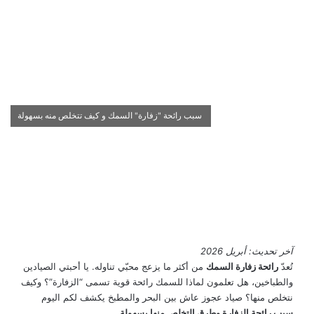
سبب رائحة "زفارة" السمك و كيف تتخلص منه بسهولة
آخر تحديث: أبريل 2026
تُعدّ
رائحة زفارة السمك
من أكثر ما يزعج محبّي تناوله. يا أحبتي الصيادين
والطباخين، هل تعلمون لماذا للسمك رائحة قوية تسمى “الزفارة”؟ وكيف
نتخلص منها؟ صياد عجوز عاش بين البحر والمطبخ يكشف لكم اليوم
سبب رائحة الزفارة وطرق التخلص منها بسهولة
.