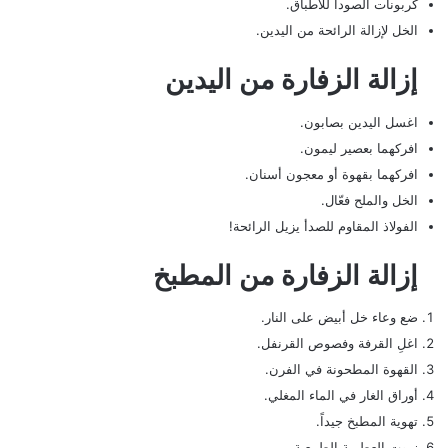
كربونات الصودا للأطباق.
الخل لإزالة الرائحة من اليدين.
إزالة الزفارة من اليدين
اغسل اليدين بصابون.
افركهما بعصير ليمون.
افركهما بقهوة أو معجون أسنان.
الخل والملح فعّال.
الفولاذ المقاوم للصدأ يزيل الرائحة!
إزالة الزفارة من المطبخ
ضع وعاء خل أبيض على النار.
اغلِ القرفة وفصوص القرنفل.
القهوة المطحونة في الفرن.
أوراق الغار في الماء المغلي.
تهوية المطبخ جيداً.
زيوت العطرية الطبيعية.