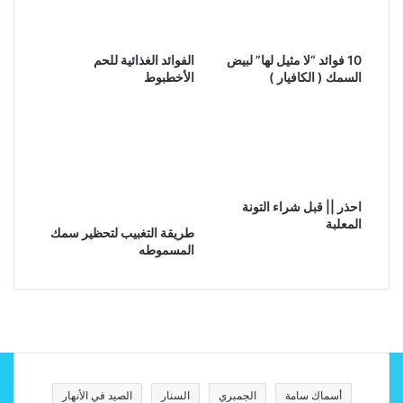
10 فوائد “لا مثيل لها” لبيض
الفوائد الغذائية للحم
السمك ( الكافيار )
الأخطبوط
احذر || قبل شراء التونة
المعلبة
طريقة التغبيب لتحظير سمك
المسموطه
أسماك سامة
الجمبري
السنار
الصيد في الأنهار