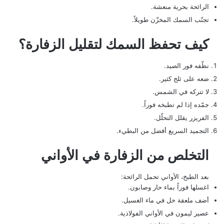
الرائحة بحرية منعشة.
تجنّب السمك المخزّن طويلاً.
كيف تحفظ السمك لتقليل الزفارة؟
نظّفه فور الصيد.
ضعه على ثلج كثير.
لا تتركه في الشمس.
جمّده إذا لم تطبخه فوراً.
الفريزر يقلل التحلّل.
التجميد السريع أفضل من البطيء.
التخلص من الزفارة في الأواني
بعد الطبخ، الأواني تحمل الرائحة:
اغسلها فوراً بماء حار وصابون.
أضف ملعقة خل في ماء الغسيل.
عصير ليمون في الأواني الفولاذية.