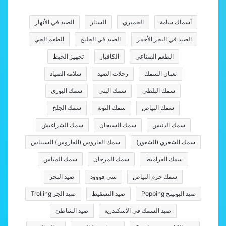
أسماك سامة
الجمبري
السنار
الصيد في الأنهار
الصيد في البحر الأحمر
الصيد في الخليج
الطعم الحي
الطعم الصناعي
الكافيار
تجهيز الخيط
ثعبان السمك
رحلات الصيد
سلامة الصياد
سمك البلطي
سمك البني
سمك البوري
سمك البياض
سمك التونة
سمك الجلخ
سمك الدنيس
سمك السيجان
سمك الشراغيش
سمك الشعري (الشعور)
سمك القاروس (القاروس) السيباس
سمك القراميط
سمك المرجان
سمك المياس
سمك جرم البياض
سي فووود
صيد البحر
صيد البوبينج Popping
صيد التسقيط
صيد الجر Trolling
صيد السمك في الاسكندرية
صيد الشاطئ