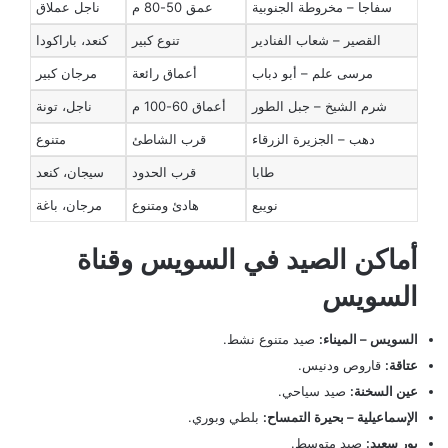
سفاجا – مخروطة الجنوبية
عمق 50-80 م
ناجل عملاق
القصير – شعاب الفنادير
تنوع كبير
كنعد، باراكودا
مرسى علم – أبو دباب
أعماق رائعة
مرجان كبير
شرم الشيخ – جبل الطور
أعماق 60-100 م
ناجل، تونة
دهب – الجزيرة الزرقاء
قرب الشاطئ
متنوع
طابا
قرب الحدود
سيجان، كنعد
نويبع
هادئ ومتنوع
مرجان، باغة
أماكن الصيد في السويس وقناة
السويس
السويس – الميناء:
صيد متنوع نشط.
عتاقة:
قاروص ودنيس.
عين السخنة:
صيد سياحي.
الإسماعيلية – بحيرة التمساح:
بلطي وبوري.
بور سعيد:
صيد متوسط.