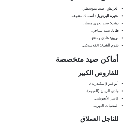
العريش:
صيد متوسطي.
بحيرة البردويل:
أسماك متنوعة.
دهب:
صيد بحري ممتاز.
طابا:
صيد سياحي.
نويبع:
هادئ ومنتج.
شرم الشيخ:
الكلاسيكي.
أماكن صيد متخصصة
للقاروص الكبير
أبو قير (إسكندرية).
وادي الريان (الفيوم).
كاسر الأنفوشي.
المصبات النهرية.
للناجل العملاق