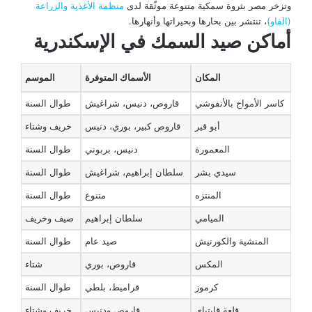
وتزخر مصر بثروة سمكية متنوعة موثّقة لدى
منظمة الأغذية والزراعة
(الفاو)
، تنتشر بين بحارها وبحيراتها وأنهارها.
أماكن صيد السمك في الإسكندرية
المكان
الأسماك المتوفرة
الموسم
كاسر الأمواج بالأنفوشي
قاروص، دنيس، شراغيش
طوال السنة
أبو قير
قاروص كبير، بوري، دنيس
خريف وشتاء
المعمورة
دنيس، بربوني
طوال السنة
سيدي بشر
سلطان إبراهيم، شراغيش
طوال السنة
المنتزه
متنوع
طوال السنة
الميامي
سلطان إبراهيم
صيف وخريف
المنشية والكورنيش
صيد عام
طوال السنة
المكس
قاروص، بوري
شتاء
كرموز
قراميط، بلطي
طوال السنة
قلعة قايتباي
قاروص ودنيس
خريف وشتاء