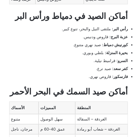
أماكن الصيد في دمياط ورأس البر
رأس البر:
ملتقى النيل والبحر، تنوع كبير.
عزبة البرج:
قاروص ودنيس.
كورنيش دمياط:
صيد نهري متنوع.
بحيرة المنزلة:
بلطي وبوري.
السرو:
قراميط نيلية.
كفر سعد:
صيد ترع.
فارسكور:
قاروص نهري.
أماكن صيد السمك في البحر الأحمر
المنطقة
المميزات
الأسماك
الغردقة – السقالة
سهل الوصول
متنوع
الغردقة – شعاب أبو رمادة
عمق 40-60 م
مرجان، ناجل