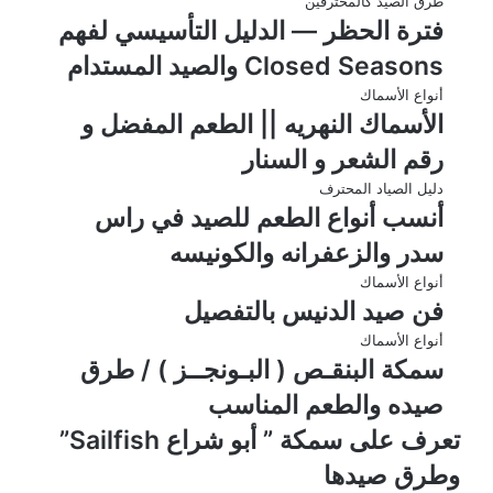
طرق الصيد كالمحترفين
فترة الحظر — الدليل التأسيسي لفهم
Closed Seasons والصيد المستدام
أنواع الأسماك
الأسماك النهريه || الطعم المفضل و
رقم الشعر و السنار
دليل الصياد المحترف
أنسب أنواع الطعم للصيد في راس
سدر والزعفرانه والكونيسه
أنواع الأسماك
فن صيد الدنيس بالتفصيل
أنواع الأسماك
سمكة البنقـص ( البـونجــز ) / طرق
صيده والطعم المناسب
تعرف على سمكة ” أبو شراع Sailfish”
وطرق صيدها