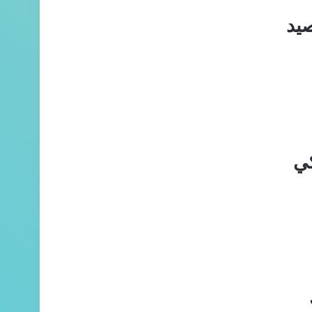
صيد
كي