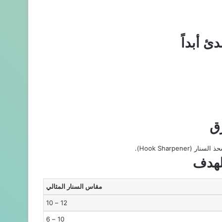
ئ أبداً
رق
Hook Sharpe).
لهدف
مقاس السنار المثالي
12 – 10
10 – 6