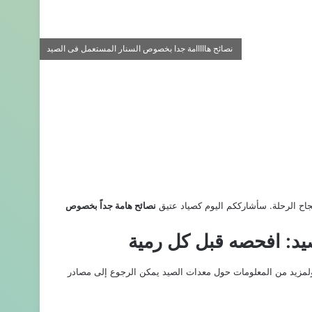
نصائح هااااامة جدا بخصوص السنار المستعمل فى الصيد
 نجاح الرحلة. سأشارككم اليوم كصياد عتيق
نصائح هامة جداً بخصوص
يد: افحصه قبل كل رمية
 ولمزيد من المعلومات حول معدات الصيد يمكن الرجوع إلى مصادر