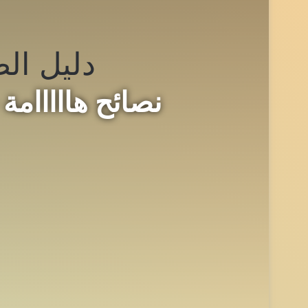
دليل الص
نصائح هااااام