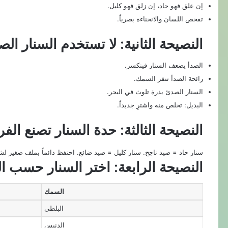
إن علق فهو حاد، إن زلق فهو كليل.
تفحص اللسان والانحناءة بصرياً.
النصيحة الثانية: لا تستخدم السنار الصد
الصدأ يضعف السنار فينكسر.
رائحة الصدأ تنفر السمك.
السنار الصدئ بذرة تلوث في البحر.
البديل: تخلص منه واشترِ جديداً.
النصيحة الثالثة: حدة السنار تصنع الف
سنار حاد = صيد ناجح. سنار كليل = صيد ضائع. احتفظ دائماً بملف صغير لشحذ السنار (ner
النصيحة الرابعة: اختر السنار حسب ا
السمك
البلطي
الدنيس