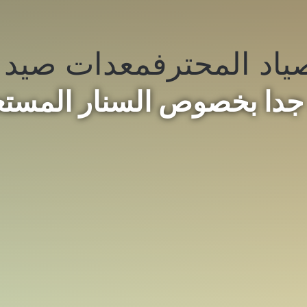
ياد المحترف
معدات صيد 
ة جدا بخصوص السنار المست