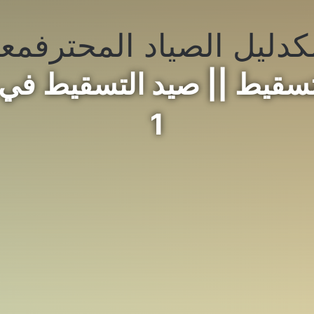
ك
دليل الصياد المحترف
معد
سقيط || صيد التسقيط في ا
1