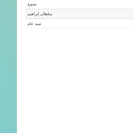
متنوع
سلطان إبراهيم
صيد عام