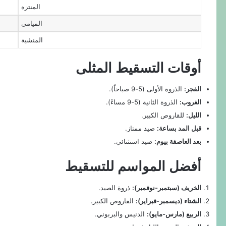
المنتزه
الميامي
المنشية
أوقات التسقيط المثلى
الفجر:
الذروة الأولى (5-9 صباحاً).
الغروب:
الذروة الثانية (5-9 مساءً).
الليل:
للقاروص الكبير.
قبل المد بساعة:
صيد ممتاز.
بعد العاصفة بيوم:
صيد استثنائي.
أفضل المواسم للتسقيط
الخريف (سبتمبر-نوفمبر):
ذروة الصيد.
الشتاء (ديسمبر-فبراير):
القاروص الكبير.
الربيع (مارس-مايو):
الدنيس والبربوني.