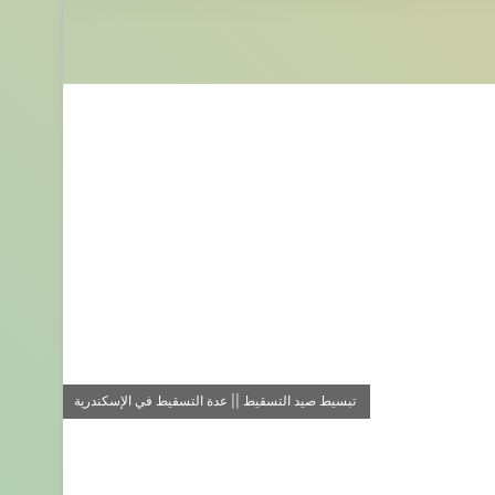
تبسيط صيد التسقيط || عدة التسقيط في الإسكندرية