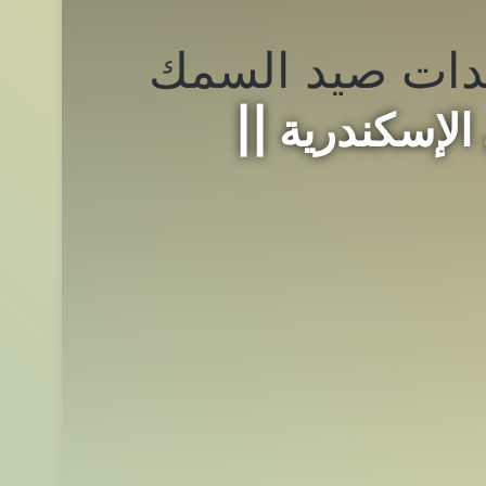
ات صيد السمك
لإسكندرية ||