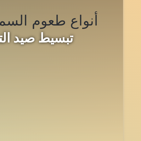
أنواع طعوم السم
تبسيط صيد الت