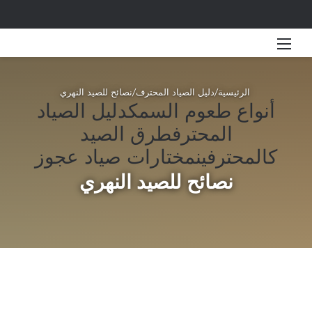
القائمة
بحث 
الرئيسية
/
دليل الصياد المحترف
/
نصائح للصيد النهري
أنواع طعوم السمك
دليل الصياد
المحترف
طرق الصيد
كالمحترفين
مختارات صياد عجوز
نصائح للصيد النهري