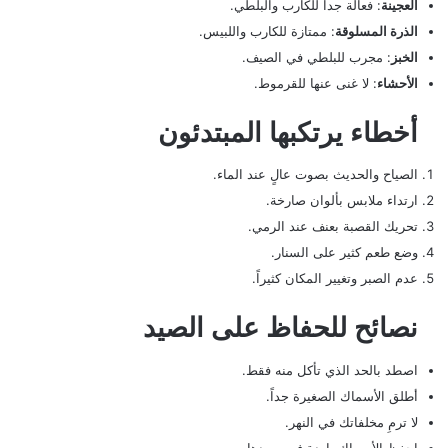
العجينة
: فعالة جداً للكارب والبلطي.
الذرة المسلوقة
: ممتازة للكارب واللبيس.
الخبز
: مجرب للبلطي في الصيف.
الأحشاء
: لا غنى عنها للقرموط.
أخطاء يرتكبها المبتدئون
الصياح والحديث بصوت عالٍ عند الماء.
ارتداء ملابس بألوان صارخة.
تحريك القصبة بعنف عند الرمي.
وضع طعم كثير على السنار.
عدم الصبر وتغيير المكان كثيراً.
نصائح للحفاظ على الصيد
اصطد بالحد الذي تأكل منه فقط.
أطلق الأسماك الصغيرة جداً.
لا ترمِ مخلفاتك في النهر.
احفظ الأسماك باردة فور صيدها.